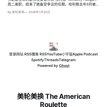
周二离职，结束了她备受争议的任期。哈利根去年9月被任
命为弗吉尼亚东区联邦检察官代理，负责起诉特朗普的两
By 美轮美换
2026年1月20日
名政敌——前联邦调查局局长科米和纽约州总检察长莱蒂
西亚·詹姆斯。
登录
网站 RSS
播客 RSS
YouTube
小宇宙
Apple Podcast
Spotify
Threads
Telegram
Powered by
Ghost
美轮美换 The American
Roulette