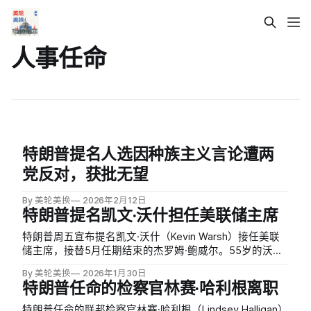
人事任命
特朗普提名人选因种族主义言论遭两
党反对，获批无望
By 美轮美换
2026年2月12日
特朗普提名凯文·沃什担任美联储主席
特朗普周五宣布提名凯文·沃什（Kevin Warsh）接任美联
储主席，接替5月任期结束的杰罗姆·鲍威尔。55岁的沃什
曾在2006年至2011年担任美联储理事，在2008年金融危
By 美轮美换
2026年1月30日
机期间积累了丰富经验，此前在摩根士丹利从事并购业
特朗普任命的检察官林赛·哈利根离职
务。然而，他的参议院确认之路充满挑战。
特朗普任命的联邦检察官林赛·哈利根（Lindsey Halligan）