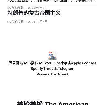
几名美国石油公司高管透露「做好准备」，暗示委内瑞拉
即将发生重大变化。尽管特朗普没有透露具体行动细节，
By 美轮美换
2026年1月5日
但这一暗示揭示了石油在其委内瑞拉政策中的核心地位。
特朗普的复古帝国主义
By 美轮美换
2026年1月5日
登录
网站 RSS
播客 RSS
YouTube
小宇宙
Apple Podcast
Spotify
Threads
Telegram
Powered by
Ghost
美轮美换 The American