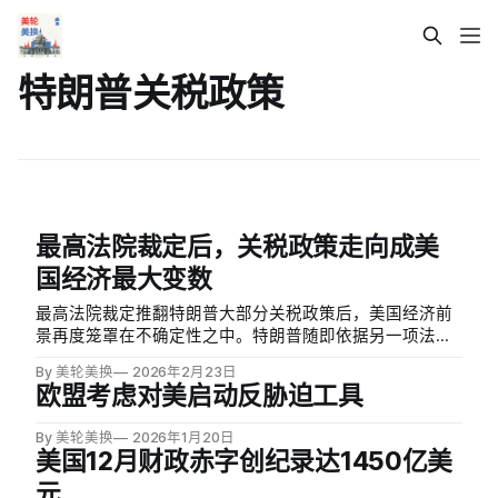
特朗普关税政策
最高法院裁定后，关税政策走向成美
国经济最大变数
最高法院裁定推翻特朗普大部分关税政策后，美国经济前
景再度笼罩在不确定性之中。特朗普随即依据另一项法
律，对进口商品征收15%的全球统一关税。根据耶鲁大学
By 美轮美换
2026年2月23日
预算实验室估算，综合豁免和贸易协议后，美国平均实际
欧盟考虑对美启动反胁迫工具
关税税率从裁定前的16%小幅降至13.7%。
By 美轮美换
2026年1月20日
美国12月财政赤字创纪录达1450亿美
元