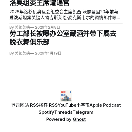
洛奥组委主席遭逼宫
2028年洛杉矶奥运会组委会主席凯西·沃瑟曼因20年前与
爱泼斯坦案关键人物吉斯莱恩·麦克斯韦尔的调情邮件曝
光，面临辞职压力。
By 美轮美换
2026年2月8日
劳工部长被曝办公室藏酒并带下属去
脱衣舞俱乐部
By 美轮美换
2026年1月19日
登录
网站 RSS
播客 RSS
YouTube
小宇宙
Apple Podcast
Spotify
Threads
Telegram
Powered by
Ghost