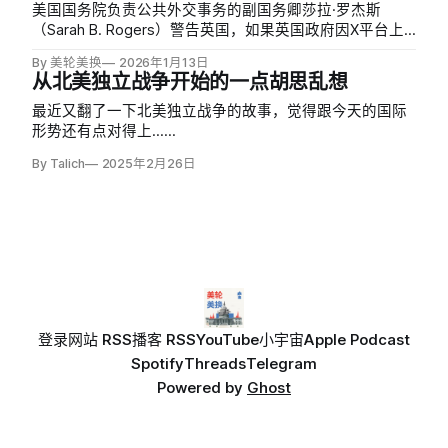
美国国务院负责公共外交事务的副国务卿莎拉·罗杰斯
（Sarah B. Rogers）警告英国，如果英国政府因X平台上
大量AI生成的性化深伪图像而禁止该平台，美国将「不排
By 美轮美换
2026年1月13日
除任何选项」。
从北美独立战争开始的一点胡思乱想
最近又翻了一下北美独立战争的故事，觉得跟今天的国际
形势还有点对得上……
By Talich
2025年2月26日
登录
网站 RSS
播客 RSS
YouTube
小宇宙
Apple Podcast
Spotify
Threads
Telegram
Powered by
Ghost