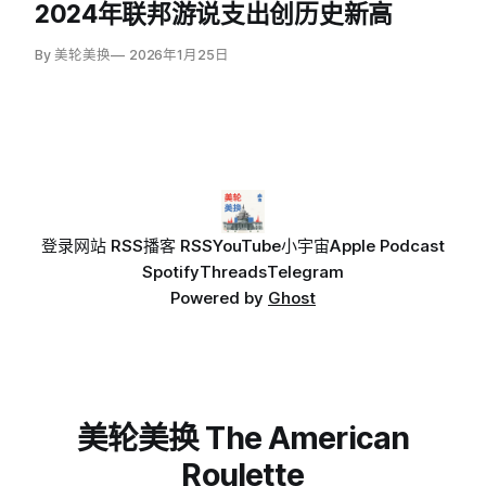
2024年联邦游说支出创历史新高
纪录增幅。
By 美轮美换
2026年1月25日
登录
网站 RSS
播客 RSS
YouTube
小宇宙
Apple Podcast
Spotify
Threads
Telegram
Powered by
Ghost
美轮美换 The American
Roulette