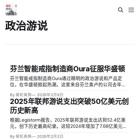
政治游说
芬兰智能戒指制造商Oura征服华盛顿
芬兰智能戒指制造商Oura通过精明的政治游说和产品定
位，在华盛顿掀起热潮。这家来自芬兰奥卢的公司去年将
游说支出从4万美元激增至超过100万美元，雇佣了与特朗
By 美轮美换
2026年2月9日
普政府和共和党国会议员关系密切的顶级游说公司。
2025年联邦游说支出突破50亿美元创
历史新高
根据Legistorm报告，2025年联邦游说支出达到52.4亿美
元，创下历史最高纪录。这较2024年增加了7.68亿美元，
是有记录以来最大的年度增幅。约17%的增长率不仅将总
By 美轮美换
2026年2月2日
支出推至新高，也超过了2021至2022年间4.66亿美元的前