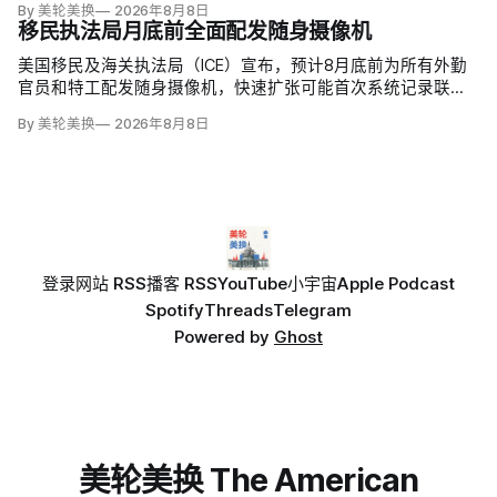
By 美轮美换
2026年8月8日
移民执法局月底前全面配发随身摄像机
美国移民及海关执法局（ICE）宣布，预计8月底前为所有外勤
官员和特工配发随身摄像机，快速扩张可能首次系统记录联邦
移民执法现场；但公众能否看到录像，仍主要由该机构决定。
By 美轮美换
2026年8月8日
代理局长戴维·文图雷拉（David J. Venturella）称，涉及羁押中
重伤或死亡的录像若影响调查或隐私即…
登录
网站 RSS
播客 RSS
YouTube
小宇宙
Apple Podcast
Spotify
Threads
Telegram
Powered by
Ghost
美轮美换 The American