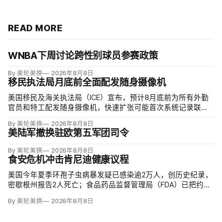
READ MORE
WNBA下周讨论跨性别球员参赛政策
By 美轮美换
2026年8月8日
移民执法局月底前全面配发随身摄像机
美国移民及海关执法局（ICE）宣布，预计8月底前为所有外勤
官员和特工配发随身摄像机，快速扩张可能首次系统记录联邦
移民执法现场；但公众能否看到录像，仍主要由该机构决定。
By 美轮美换
2026年8月8日
代理局长戴维·文图雷拉（David J. Venturella）称，涉及羁押中
美陆军撤换驻欧第五军团司令
重伤或死亡的录像若影响调查或隐私即…
By 美轮美换
2026年8月8日
食安危机冲击肯尼迪健康议程
美国今年夏季环孢子虫病暴发疑已感染逾2万人，创历史纪录，
密歇根州报告2人死亡；食品药品监督管理局（FDA）已把约
6000例病例与泰勒农场从墨西哥中部进口的卷心莴苣联系起
By 美轮美换
2026年8月8日
来，但其余来源仍未查清。