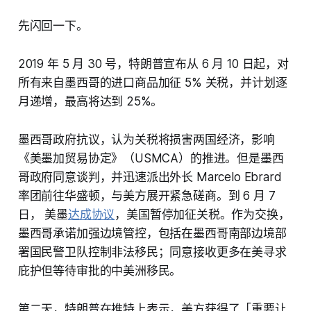
先闪回一下。
2019 年 5 月 30 号，特朗普宣布从 6 月 10 日起，对
所有来自墨西哥的进口商品加征 5% 关税，并计划逐
月递增，最高将达到 25%。
墨西哥政府抗议，认为关税将损害两国经济，影响
《美墨加贸易协定》（USMCA）的推进。但是墨西
哥政府同意谈判，并迅速派出外长 Marcelo Ebrard
率团前往华盛顿，与美方展开紧急磋商。到 6 月 7
日， 美墨
达成协议
，美国暂停加征关税。作为交换，
墨西哥承诺加强边境管控，包括在墨西哥南部边境部
署国民警卫队控制非法移民；同意接收更多在美寻求
庇护但等待审批的中美洲移民。
第二天，特朗普在推特上表示，美方获得了「重要让