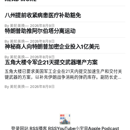
八州提前收紧病患医疗补助豁免
By 美轮美换
2026年8月9日
特朗普助推阿尔伯塔分离运动
By 美轮美换
2026年8月9日
神秘商人向特朗普加密企业投入1亿美元
By 美轮美换
2026年8月9日
五角大楼令军企21天提交武器增产方案
五角大楼已要求美国军工企业在21天内提交加速生产和交付关
键武器的方案，以补充伊朗战争消耗的弹药库存。副防长史蒂
夫·范伯格（Steve Feinberg）在备忘录中称，多年研发周期不
By 美轮美换
2026年8月9日
可接受，必须立即扩大产能；
登录
网站 RSS
播客 RSS
YouTube
小宇宙
Apple Podcast