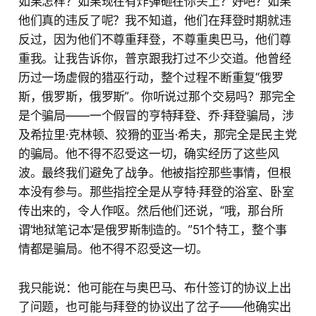
如果怎样？如果现在有炸弹砸在你头上？好吧？如果
他们真的违反了呢？我不知道，他们在拜登时期就违
反过，因为他们不尊重拜登，不尊重奥巴马，他们尊
重我。让我告诉你，普京跟我打过不少交道。他曾经
历过一场虚假的猎巫行动，整个过程不断重复“俄罗
斯，俄罗斯，俄罗斯”。你听说过那个交易吗？那完全
是个骗局——一个假冒的亨特拜登、乔·拜登骗局，涉
及希拉里·克林顿、狡猾的亚当·希夫，那完全是民主党
的骗局。他不得不忍受这一切，确实经历了这些风
波。最终我们避免了战争。他被指控那些事情，但根
本没有参与。那些指控全是从亨特·拜登的浴室、卧室
传出来的，令人作呕。然后他们还说，“哦，那台所
谓‘地狱笔记本’是俄罗斯制造的。”51个特工，整个事
情都是骗局。他不得不忍受这一切。
我只能说：他可能在与奥巴马、布什签订的协议上出
了问题，也可能与拜登的协议出了岔子——他确实出