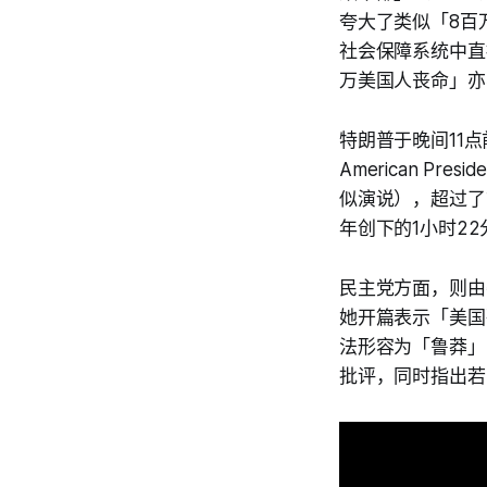
夸大了类似「8百
社会保障系统中直
万美国人丧命」亦
特朗普于晚间11
American P
似演说），超过了前
年创下的1小时2
民主党方面，则由密歇
她开篇表示「美国
法形容为「鲁莽」
批评，同时指出若