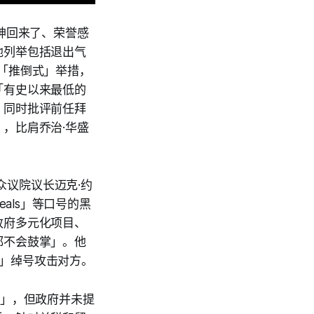
精神回来了、荣誉感
地列举包括退出气
「推倒式」举措，
「有史以来最低的
，同时批评前任拜
，比肩乔治·华盛
众议院议长迈克·约
eals」等口号的黑
政府多元化项目、
都不会鼓掌」。他
s」绰号攻击对方。
据」，但政府并未提