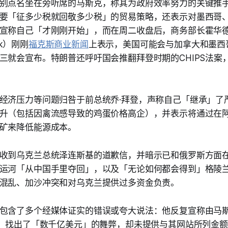
别点名坐在旁听席的马斯克，称其为政府效率努力的关键推
要「征多少税就回敬多少税」的贸易策略，还表示对墨西哥
宣称自己「才刚刚开始」，而在周二收盘后，商务部长霍华德
ick）刚刚
福克斯商业新闻
上表示，美国可能会与加拿大和墨西
三就会宣布。特朗普还呼吁国会推翻拜登时期的CHIPS法案
经济压力等问题归咎于前总统乔·拜登，声称自己「继承」了
升（包括因禽流感导致的鸡蛋价格高企），并表示将通过在
矿来降低能源成本。
收到乌克兰总统泽连斯基的道歉信，并暗示已和俄罗斯方面
运河「从中国手里夺回」，以及「无论如何都会得到」格陵
混乱、加沙冲突和对乌克兰提供过多资金负责。
包含了多个经媒体证实的错误或夸大说法：他反复宣称由马
E）找出了「数千亿美元」的舞弊，却未提供与其网站所列金