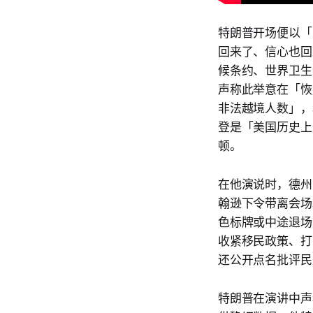
特朗普开场便以「A
回来了、信心也回
候条约、世界卫生
声称此举意在「恢
非法越境人数」，
登是「美国历史上
顿。
在他演说时，德州民
翰逊下令带离会场。多
色标牌或中途退场
收紧移民政策、打
还公开点名批评民主
特朗普在演讲中声