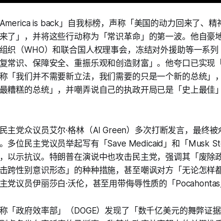
merica is back」自我标榜，声称「美国的动力回来了、
来了」，并将这些行动称为「常识革命」的第一波。他自豪
组织（WHO）和联合国人权理事会，冻结对外援助等一系列
复常识、保障安全、重振乐观和创造财富」。他夸口已实现
称「我们并不需要新立法，我们需要的只是一个新的总统」
最糟糕的总统」，并嘲弄说自己的执政开局已是「史上最佳」
主党众议员艾尔·格林（Al Green）多次打断发言，最终被
位民主党议员举起写有「Save Medicaid」和「Musk St
，以示抗议。特朗普在演说中也攻击民主党，强调其「废除
击跨性别意识形态」的种种措施，甚至嘲讽对方「无论怎样
党议员伊丽莎白·沃伦，甚至用带侮辱性质的「Pocahonta
称「政府效率部」（DOGE）发现了「数千亿美元的舞弊证