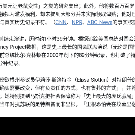
万美元让老鼠变性」之类的研究支出；此外，他将数百万百岁
接视为滥发福利，却未提到大部分并未实际领取津贴；他对巴
与真实历史记录不符。（
CNN
、
NPR
、
ABC News
的事实核
点前结束演讲，历时约1小时39分钟。根据追踪美国总统对国
residency Project数据，这是史上最长的国会联席演说（无
总统比尔·克林顿在2000年创下的89分钟纪录，也打破了特
2分钟纪录。
根州参议员伊莉莎·斯洛特金（Elissa Slotkin）对特朗普
确实需要改变，但有负责任的方式，也有鲁莽的方式」，并
；她特别提到马斯克把社会保障称为「史上最大的庞氏骗局
当年对抗苏联的是特朗普而非里根，「里根恐怕会在坟墓里