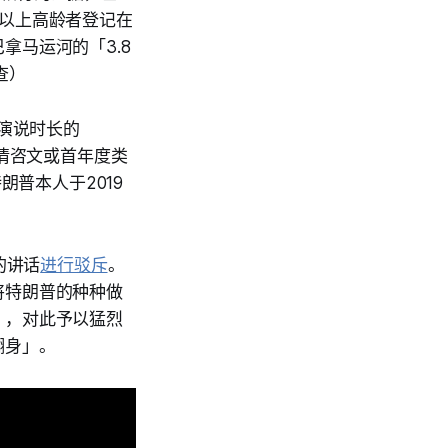
以上高龄者登记在
拿马运河的「3.8
查）
会演说时长的
论是国情咨文或首年度类
朗普本人于2019
的讲话
进行驳斥
。
将特朗普的种种做
」，对此予以猛烈
翻身」。