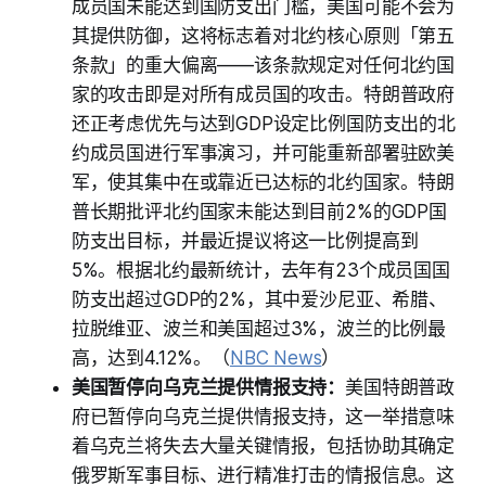
成员国未能达到国防支出门槛，美国可能不会为
其提供防御，这将标志着对北约核心原则「第五
条款」的重大偏离——该条款规定对任何北约国
家的攻击即是对所有成员国的攻击。特朗普政府
还正考虑优先与达到GDP设定比例国防支出的北
约成员国进行军事演习，并可能重新部署驻欧美
军，使其集中在或靠近已达标的北约国家。特朗
普长期批评北约国家未能达到目前2%的GDP国
防支出目标，并最近提议将这一比例提高到
5%。根据北约最新统计，去年有23个成员国国
防支出超过GDP的2%，其中爱沙尼亚、希腊、
拉脱维亚、波兰和美国超过3%，波兰的比例最
高，达到4.12%。（
NBC News
）
美国暂停向乌克兰提供情报支持：
美国特朗普政
府已暂停向乌克兰提供情报支持，这一举措意味
着乌克兰将失去大量关键情报，包括协助其确定
俄罗斯军事目标、进行精准打击的情报信息。这