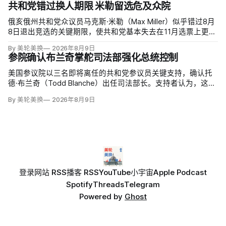
可接受，必须立即扩大产能；
共和党错过换人期限 米勒留选危及众院
俄亥俄州共和党众议员马克斯·米勒（Max Miller）似乎错过8月
8日退出竞选的关键期限，使共和党基本失去在11月选票上更换
候选人的最后实际机会。米勒被前妻艾米莉·莫雷诺（Emily
By 美轮美换
2026年8月9日
Moreno）指控家暴并予以否认，众院道德委员会同时调查他是
参院确认布兰奇掌舵司法部强化总统控制
否涉及家庭暴力、虐待或非法用药。
美国参议院以三名即将离任的共和党参议员关键支持，确认托
德·布兰奇（Todd Blanche）出任司法部长。支持者认为，这位
特朗普前私人刑事辩护律师因获总统信任，反而最可能劝阻其
By 美轮美换
2026年8月9日
冲动；
登录
网站 RSS
播客 RSS
YouTube
小宇宙
Apple Podcast
Spotify
Threads
Telegram
Powered by
Ghost