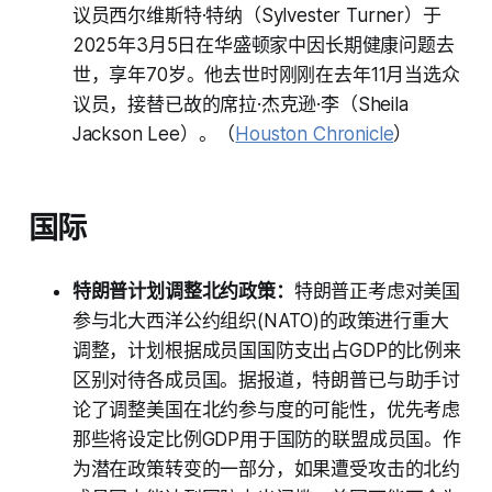
议员西尔维斯特·特纳（Sylvester Turner）于
2025年3月5日在华盛顿家中因长期健康问题去
世，享年70岁。他去世时刚刚在去年11月当选众
议员，接替已故的席拉·杰克逊·李（Sheila
Jackson Lee）。（
Houston Chronicle
）
国际
特朗普计划调整北约政策：
特朗普正考虑对美国
参与北大西洋公约组织(NATO)的政策进行重大
调整，计划根据成员国国防支出占GDP的比例来
区别对待各成员国。据报道，特朗普已与助手讨
论了调整美国在北约参与度的可能性，优先考虑
那些将设定比例GDP用于国防的联盟成员国。作
为潜在政策转变的一部分，如果遭受攻击的北约