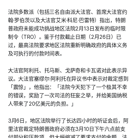
法院多数派（包括三名自由派大法官、首席大法官约
翰·罗伯茨以及大法官艾米·科尼·巴雷特）指出，特朗
普政府未能成功挑战地区法院2月13日发布的临时限
制令（TRO）。鉴于付款截止日期（2月26日）已
过，最高法院要求地区法院重新明确政府的具体义务
及可执行的付款时间表。
大法官阿利托、托马斯、戈萨奇和卡瓦诺对此表示异
议。大法官塞缪尔·阿利托在异议书中表示对裁定感到
「震惊」，他指出：「法院今天犯下了一个极其不幸
的错误，奖励了一次司法的狂妄之举，并给美国纳税
人带来了20亿美元的负担。」
3月6日，地区法院举行了长达四小时的听证会后，阿
里法官裁定特朗普政府必须在3月10日下午六点前支
付部分积压款项，但大幅缩减了要求支付的金额。法