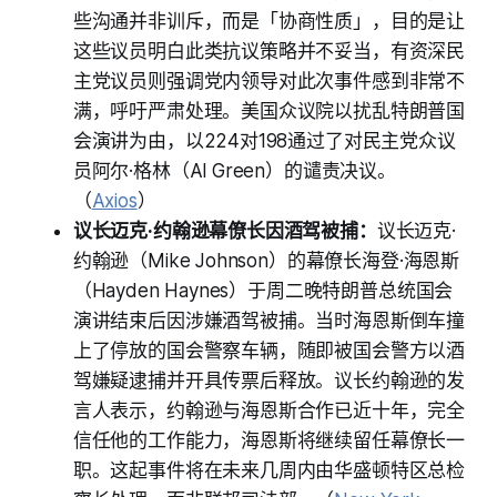
些沟通并非训斥，而是「协商性质」，目的是让
这些议员明白此类抗议策略并不妥当，有资深民
主党议员则强调党内领导对此次事件感到非常不
满，呼吁严肃处理。美国众议院以扰乱特朗普国
会演讲为由，以224对198通过了对民主党众议
员阿尔·格林（Al Green）的谴责决议。
（
Axios
）
议长迈克·约翰逊幕僚长因酒驾被捕：
议长迈克·
约翰逊（Mike Johnson）的幕僚长海登·海恩斯
（Hayden Haynes）于周二晚特朗普总统国会
演讲结束后因涉嫌酒驾被捕。当时海恩斯倒车撞
上了停放的国会警察车辆，随即被国会警方以酒
驾嫌疑逮捕并开具传票后释放。议长约翰逊的发
言人表示，约翰逊与海恩斯合作已近十年，完全
信任他的工作能力，海恩斯将继续留任幕僚长一
职。这起事件将在未来几周内由华盛顿特区总检