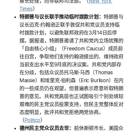
察长处理，而非联邦司法部。（
New York
Times
）
特朗普与议长联手推动临时拨款计划：
特朗普与
议长迈克·约翰逊正联手敦促共和党议员支持临
时拨款计划，以避免联邦政府在3月14日后停
摆。据报道，特朗普邀请了共和党内立场犹豫的
「自由核心小组」（Freedom Caucus）成员前
往白宫，争取他们支持约翰逊提出的、维持政府
当前支出水平至9月底的决议案。共和党内部存
在分歧，包括众议员托马斯·马西（Thomas
Massie）和埃里克·伯利森（Eric Burlison）在内
的一些成员仍在观望，但普遍表示愿意听取特朗
普的意见。共和党高层也正试图吸引个别处境较
艰难的民主党议员投票支持，但民主党整体反对
态度明显，批评共和党拒绝两党协商。
（
Politico
）
德州民主党众议员去世：
前休斯顿市长、美国众