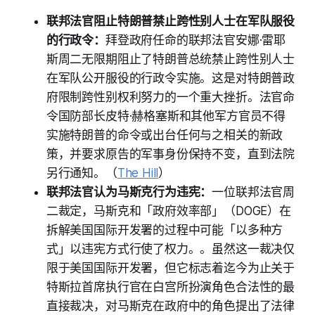
联邦法官阻止特朗普禁止跨性别人士在军队服役
的行政令：
拜登政府任命的联邦法官安娜·雷耶
斯周二无限期阻止了特朗普总统禁止跨性别人士
在军队公开服役的行政令实施。这是对特朗普政
府限制跨性别权利努力的一个重大挫折。法官命
令国防部长皮特·赫格塞斯和其他军方官员不得
实施特朗普的命令或出台任何与之相关的新政
策，并要求原告的军事身份保持不变，直到法院
另行通知。（
The Hill
）
联邦法官认为马斯克行为违宪：
一位联邦法官周
二裁定，马斯克和「政府效率部」（DOGE）在
拆解美国国际开发署的过程中可能「以多种方
式」以违宪方式行使了权力。。虽然这一裁决仅
限于美国国际开发署，但它标志着迄今为止关于
特斯拉首席执行官在白宫所扮演角色合法性的最
直接裁决，对马斯克在政府中的角色提出了法律