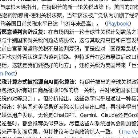
re ISI与摩根大通指出，在特朗普的新一轮关税政策下，美国的
名昭著的斯穆特-霍利关税法案，当年该法被广泛认为加剧了经济大萧
ics则称美国目前关税水平已达「131年来最高」。（
Playbook
）
否愿意谈判言辞反复
：在市场因新一轮全球性关税计划震荡之
意与个别国家就关税问题达成协议，这与其政府高官和白宫发
此前白宫幕僚坚称关税不是谈判筹码，而是应对「国家紧急状
顾问也对外否认这是为谈判铺路。但特朗普在股市暴跌后改口
电话，这就是我们做得好的地方」，还称关税为美国带来「巨
n Post
）
关税计算方式被指源自AI简化算法
：特朗普推出的全球关税政
策包括对所有进口商品征收10%的统一关税，并对特定国家征
征税的对等原则」。但分析指出，这些数字似乎是通过一种极其
式得出：将某国对美贸易逆差除以其对美出口额，再减半得出
体用户发现，无论是ChatGPT、Gemini、Claude还是G
易逆差时，都会推荐类似算法。尽管这些AI系统通常会附加警
带来严重负面后果，但其建议与白宫政策惊人一致。（
The Ve