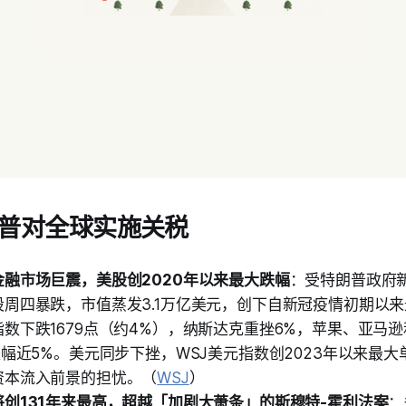
普对全球实施关税
融市场巨震，美股创2020年以来最大跌幅
：受特朗普政府
股周四暴跌，市值蒸发3.1万亿美元，创下自新冠疫情初期以
数下跌1679点（约4%），纳斯达克重挫6%，苹果、亚马
跌幅近5%。美元同步下挫，WSJ美元指数创2023年以来最
资本流入前景的担忧。（
WSJ
）
创131年来最高，超越「加剧大萧条」的斯穆特-霍利法案
：