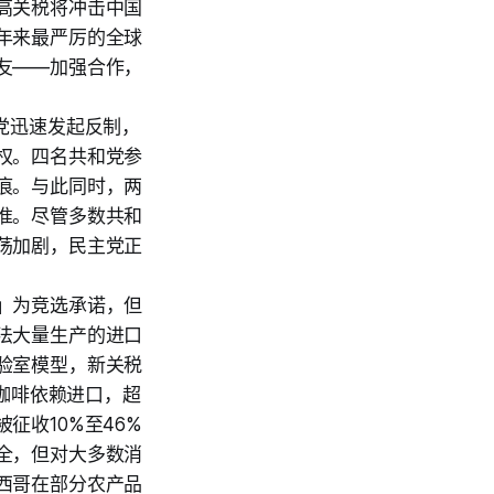
高关税将冲击中国
年来最严厉的全球
友——加强合作，
党迅速发起反制，
权。四名共和党参
痕。与此同时，两
准。尽管多数共和
荡加剧，民主党正
）
」为竞选承诺，但
法大量生产的进口
验室模型，新关税
的咖啡依赖进口，超
征收10%至46%
全，但对大多数消
西哥在部分农产品