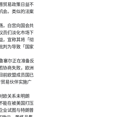
普贸易政策日益不
机会。类似的法案
荡，白宫向国会共
议员们淡化市场下
益，宣称其将「彻
批判为导致「国家
布鲁塞尔正在准备反
若协商失败，欧洲
目前欧盟成员国已
对贸易伙伴实施广
对欧关系未明朗
不能在被美国打压
企业试图与特朗普