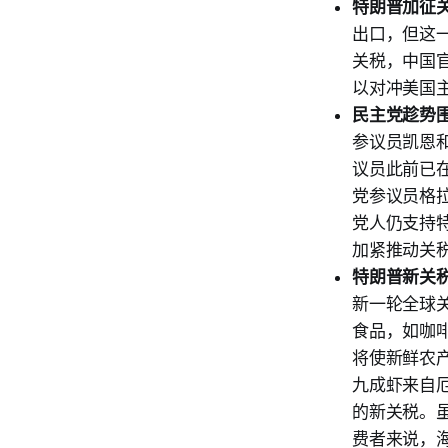
特朗普加征
出口，但这
关税，中国
以对冲美国
民主党趁势
参议员凯恩
议员此前已
党参议员格
党人仍支持
加紧推动关
特朗普新关
新一轮全球
食品，如咖
将使新鲜农产
九成虾来自
的新关税。
费者来说，