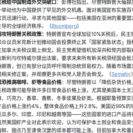
关税给中国制造外交突破口
：彭博社指出，尽管特朗普大幅提
一举动也为中国提供了罕见的外交机遇。面对美国宣布实施百
官员迅速行动，寻求与其他国家——包括美国在亚洲的重要盟
主导的全球经济秩序。（
Bloomberg
）
围攻特朗普关税政策：
特朗普宣布全球加征10%关税后，民主
和众议员米克斯计划推动国会投票终止其「国家紧急状态」授
在加拿大关税议题上倒戈，民主党希望借机加深共和党内部裂
拉斯利与坎特威尔提出法案，要求未来所有新关税须经国会批
特朗普，但已有部分议员呼吁限制总统贸易权力。随着市场震
税相关修正案，并观察更多共和党人是否会倒戈。（
Semafor
税恐推高咖啡、虾等食品价格
：尽管特朗普以「降低杂货价格
关税政策可能导致许多日常食品价格上涨，尤其是美国本土无
啡、巧克力、香草、香蕉、冬季浆果及虾类。根据耶鲁预算实
品价格上涨约4%，整体食品价格上升2.8%。美国近99%
厄瓜多尔、印度、印尼和越南等国——这些国家的进口产品将被
虽然美国虾产业对此表示欢迎，认为可保护本土就业和食品安
海鲜、甜点乃至速食汉堡的成本都可能上涨。目前加拿大和墨