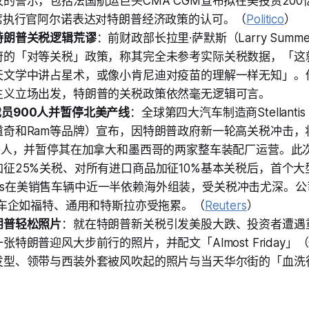
的警示，包括法国航运巨头CMA CGM宣布拟在美投资20
首席执行官阿尔诺表达对特朗普经济政策的认可。（
Politico
）
特朗普关税逻辑荒谬
：前财政部长拉里·萨默斯（Larry Summe
府的「对等关税」政策，称其完全未参考实际关税数据，「这
天文学中讲占星术，或像小肯尼迪对疫苗的理解一样无知」。
主义立场出发，特朗普的关税政策依然毫无逻辑可言。
tis裁员900人并暂停北美产线
：全球第四大汽车制造商Stellanti
道奇和Ram等品牌）宣布，因特朗普政府新一轮高关税冲击，
00人，并暂停其在加拿大和墨西哥的两家整车装配厂运营。此
加征25%关税、对所有进口商品加征10%基本关税后，首个
lantis在美销售车辆中近一半依赖海外组装，受关税冲击尤深。
他车企如福特、通用和特斯拉亦受拖累。（
Reuters
）
朗普轻松照片
：就在特朗普新关税引发美股大跌、投资者遭遇
张特朗普迎风大步前行的照片，并配文「Almost Friday
发型、领带与西装外套被风吹起的照片与当天华尔街的「血洗