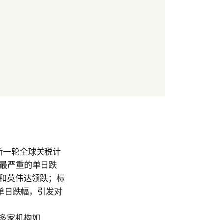
新一轮全球关税计
来最严重的单日跌
逊和英伟达领跌；标
大单日跌幅，引发对
多家机构如