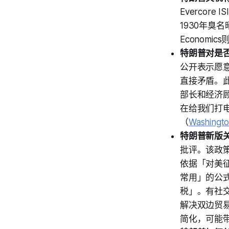
Everco
1930年臭
Econom
特朗普对是
公开表示愿
直接矛盾。
部长和经济
在给我们打
（
Washingto
特朗普新版
批评。该政
依据「对美
常用」的公
税」。有社交媒
解决双边贸
简化，可能