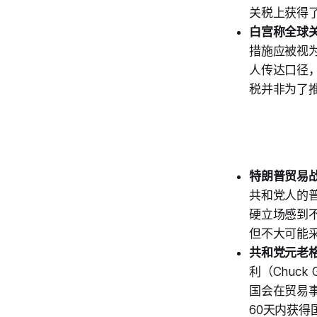
关税上获得
白宫称全球
措施应被视
人传达口径
税并非为了
特朗普贸易
共和党人的
硬立场感到
但不大可能
共和党元老
利（Chuck
国会在贸易
60天内获