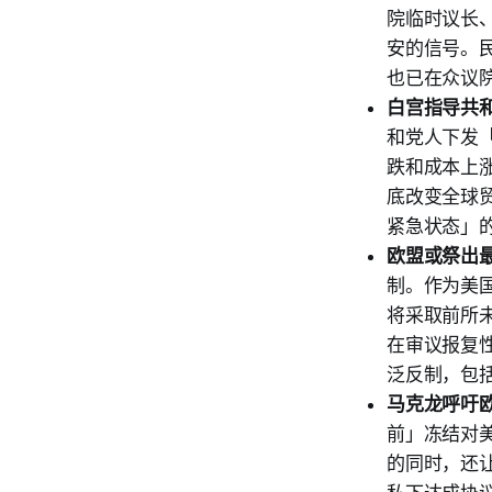
院临时议长
安的信号。
也已在众议
白宫指导共
和党人下发
跌和成本上
底改变全球
紧急状态」
欧盟或祭出
制。作为美
将采取前所
在审议报复
泛反制，包
马克龙呼吁
前」冻结对
的同时，还