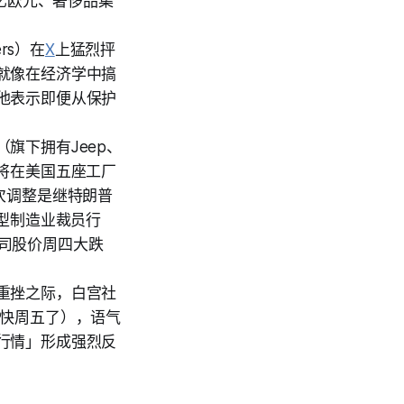
0亿欧元、奢侈品集
rs）在
X
上猛烈抨
就像在经济学中搞
他表示即便从保护
s（旗下拥有Jeep、
将在美国五座工厂
次调整是继特朗普
大型制造业裁员行
公司股价周四大跌
重挫之际，白宫社
」（快周五了），语气
行情」形成强烈反