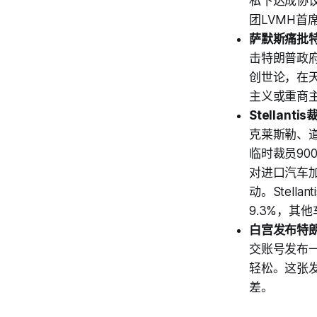
私下达成协议
团LVMH
萨默斯痛批
击特朗普政
创世论，在
主义或重商
Stellan
克莱斯勒、
临时裁员9
对进口汽车
动。Stel
9.3%，其
白宫发布特
交账号发布一
轻松。这张
差。