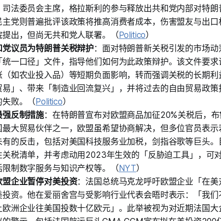
、司法委员会主席，格拉斯利的参与释放出共和党内部对特朗
民主党则普遍批评该政策将推高消费者成本，伤害盟友与出口
院提出，但尚无共和党人联署。（
Politico
）
和党议员为特朗普关税辩护
：面对特朗普新关税引发的市场动
「统一口径」文件，指导他们如何为此政策辩护。该文件要求
涨（如农业投入品）等短期负面影响，转而强调关税的长期利
贸易」、带来「制造业回流复兴」，并将过去的自由贸易政策
的失败。（
Politico
）
最强反制措施
：在特朗普宣布对欧盟商品加征20%关税后，
国最大贸易伙伴之一，欧盟虽希望协商解决，但多位官员表示
未有的反击，包括对美国科技服务业加税，剑指谷歌等巨头。
性关税清单，并考虑动用2023年生效的「反胁迫工具」，可
括限制数字服务与知识产权等。（
NYT
）
欧盟企业暂停对美投资
：法国总统马克龙呼吁欧盟企业「在美
美投资。他在爱丽舍宫与受影响行业代表会晤时表示：「我们
让欧洲企业往美国投数十亿欧元」。此举被视为对近期法国大