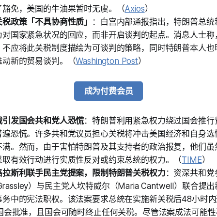
了豁免，美国的牛油果暂时无虞。（
Axios
）
关税政策「不具协商性质」
：白宫内部通报指出，特朗普总统
为对国家紧急状况的回应，而非开启谈判的起点。消息人士称
，不应将此关税制度描绘为可谈判的策略，同时特朗普本人也
推动新的贸易谈判。（
Washington Post
）
成为付费会员
战引发国会共和党人恐慌
：特朗普利用紧急权力绕过国会推行
普遍恐慌。许多共和党议员担心关税将冲击美国经济和自身选
不满。然而，由于害怕特朗普及其支持者的政治报复，他们虽
采取有效行动进行实质性反对或约束总统的权力。（
TIME
）
格拉斯利联手民主党提案，限制特朗普关税权力
：资深共和党
 Grassley）与民主党人坎特威尔（Maria Cantwell）联
事务中的宪法职权。该法案要求总统在实施新关税后48小时
得国会批准，且国会可随时终止任何关税。尽管法案成法可能