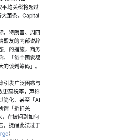
加权平均关税将超过
条。Capital
际，特朗普、周四
给盟友的内部说辞
态」的措施，商务
称，「每个国家都
大的谈判筹码」。
策引发广泛困惑与
收更高税率，声称
简化、甚至「AI
所谓「折扣关
rok，在被问到如何
告，提醒此法过于
rge
）