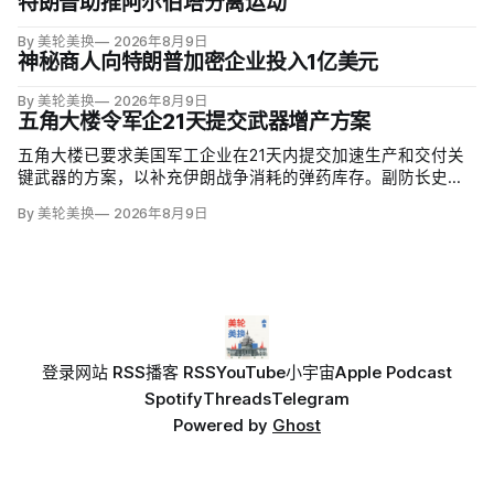
特朗普助推阿尔伯塔分离运动
By 美轮美换
2026年8月9日
神秘商人向特朗普加密企业投入1亿美元
By 美轮美换
2026年8月9日
五角大楼令军企21天提交武器增产方案
五角大楼已要求美国军工企业在21天内提交加速生产和交付关
键武器的方案，以补充伊朗战争消耗的弹药库存。副防长史蒂
夫·范伯格（Steve Feinberg）在备忘录中称，多年研发周期不
By 美轮美换
2026年8月9日
可接受，必须立即扩大产能；
登录
网站 RSS
播客 RSS
YouTube
小宇宙
Apple Podcast
Spotify
Threads
Telegram
Powered by
Ghost