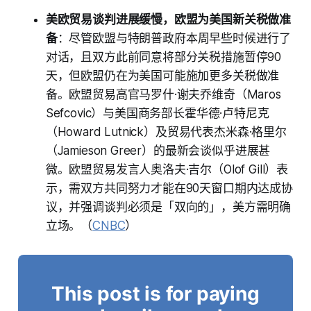
美欧贸易谈判进展缓慢，欧盟为美国新关税做准
备
：尽管欧盟与特朗普政府本周早些时候进行了
对话，且双方此前同意将部分关税措施暂停90
天，但欧盟仍在为美国可能施加更多关税做准
备。欧盟贸易高官马罗什·谢夫乔维奇（Maros
Sefcovic）与美国商务部长霍华德·卢特尼克
（Howard Lutnick）及贸易代表杰米森·格里尔
（Jamieson Greer）的最新会谈似乎进展甚
微。欧盟贸易发言人奥洛夫·吉尔（Olof Gill）表
示，需双方共同努力才能在90天窗口期内达成协
议，并强调谈判必须是「双向的」，美方需明确
立场。（
CNBC
）
This post is for paying