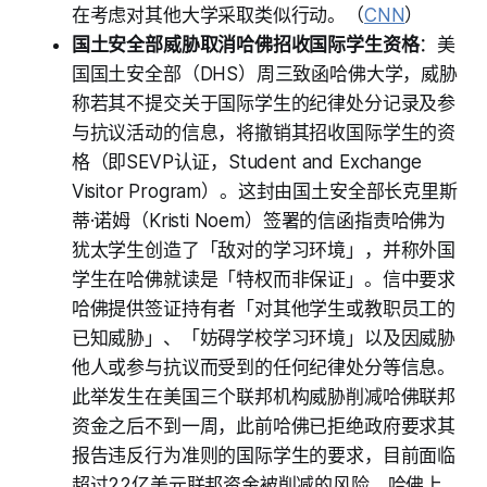
在考虑对其他大学采取类似行动。（
CNN
）
国土安全部威胁取消哈佛招收国际学生资格
：美
国国土安全部（DHS）周三致函哈佛大学，威胁
称若其不提交关于国际学生的纪律处分记录及参
与抗议活动的信息，将撤销其招收国际学生的资
格（即SEVP认证，Student and Exchange
Visitor Program）。这封由国土安全部长克里斯
蒂·诺姆（Kristi Noem）签署的信函指责哈佛为
犹太学生创造了「敌对的学习环境」，并称外国
学生在哈佛就读是「特权而非保证」。信中要求
哈佛提供签证持有者「对其他学生或教职员工的
已知威胁」、「妨碍学校学习环境」以及因威胁
他人或参与抗议而受到的任何纪律处分等信息。
此举发生在美国三个联邦机构威胁削减哈佛联邦
资金之后不到一周，此前哈佛已拒绝政府要求其
报告违反行为准则的国际学生的要求，目前面临
超过22亿美元联邦资金被削减的风险。哈佛上