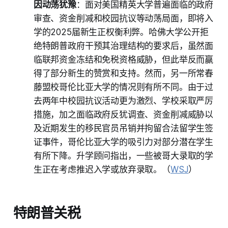
因动荡犹豫
：面对美国精英大学普遍面临的政府
审查、资金削减和校园抗议等动荡局面，即将入
学的2025届新生正权衡利弊。哈佛大学公开拒
绝特朗普政府干预其治理结构的要求后，虽然面
临联邦资金冻结和免税资格威胁，但此举反而赢
得了部分新生的赞赏和支持。然而，另一所常春
藤盟校哥伦比亚大学的情况则有所不同。由于过
去两年中校园抗议活动更为激烈、学校采取严厉
措施，加之面临政府反犹调查、资金削减威胁以
及近期发生的移民官员吊销并拘留合法留学生签
证事件，哥伦比亚大学的吸引力对部分潜在学生
有所下降。升学顾问指出，一些被哥大录取的学
生正在考虑推迟入学或放弃录取。（
WSJ
）
特朗普关税