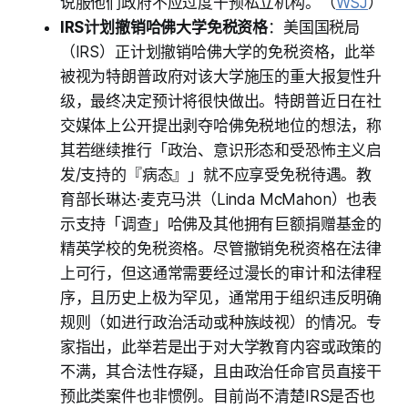
说服他们政府不应过度干预私立机构。（
WSJ
）
IRS计划撤销哈佛大学免税资格
：美国国税局
（IRS）正计划撤销哈佛大学的免税资格，此举
被视为特朗普政府对该大学施压的重大报复性升
级，最终决定预计将很快做出。特朗普近日在社
交媒体上公开提出剥夺哈佛免税地位的想法，称
其若继续推行「政治、意识形态和受恐怖主义启
发/支持的『病态』」就不应享受免税待遇。教
育部长琳达·麦克马洪（Linda McMahon）也表
示支持「调查」哈佛及其他拥有巨额捐赠基金的
精英学校的免税资格。尽管撤销免税资格在法律
上可行，但这通常需要经过漫长的审计和法律程
序，且历史上极为罕见，通常用于组织违反明确
规则（如进行政治活动或种族歧视）的情况。专
家指出，此举若是出于对大学教育内容或政策的
不满，其合法性存疑，且由政治任命官员直接干
预此类案件也非惯例。目前尚不清楚IRS是否也