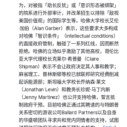
为，对被指「助长反犹」或「意识形态被绑架」
的院系进行外部审计，并改革招生以排除「敌视
美国价值观」的国际学生等。哈佛大学校长艾伦
·加伯（Alan Garber）表示，这些要求大多构成
对哈佛「智识条件」（intellectual conditions）
的直接政府管制，触碰了一系列红线，因而断然
拒绝。哈佛的立场似乎激励了其他高校，哥伦比
亚大学代理校长克莱尔·希普曼（Claire
Shipman）表示不会让政府决定其人事和教学；
麻省理工、普林斯顿等校已就联邦研究经费削减
起诉能源部；斯坦福大学校长乔纳森·莱文
（Jonathan Levin）和教务长珍妮·马丁内斯
（Jenny Martinez）也公开支持哈佛，誓言抵
制政府干预。目前哈佛正通过其聘请的与特朗普
关系密切的游说公司Ballard Partners以及自身
的华盛顿团队寻求共和党内同情者的支持，试图