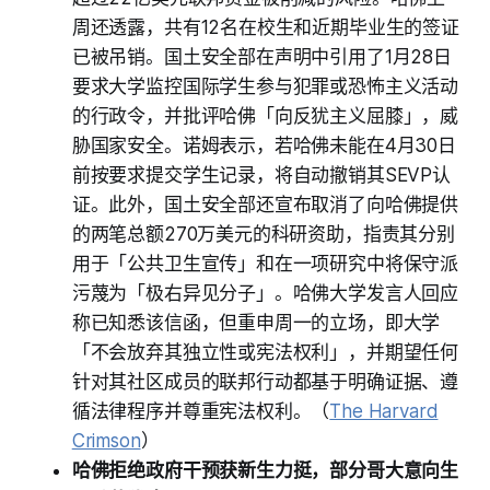
周还透露，共有12名在校生和近期毕业生的签证
已被吊销。国土安全部在声明中引用了1月28日
要求大学监控国际学生参与犯罪或恐怖主义活动
的行政令，并批评哈佛「向反犹主义屈膝」，威
胁国家安全。诺姆表示，若哈佛未能在4月30日
前按要求提交学生记录，将自动撤销其SEVP认
证。此外，国土安全部还宣布取消了向哈佛提供
的两笔总额270万美元的科研资助，指责其分别
用于「公共卫生宣传」和在一项研究中将保守派
污蔑为「极右异见分子」。哈佛大学发言人回应
称已知悉该信函，但重申周一的立场，即大学
「不会放弃其独立性或宪法权利」，并期望任何
针对其社区成员的联邦行动都基于明确证据、遵
循法律程序并尊重宪法权利。（
The Harvard
Crimson
）
哈佛拒绝政府干预获新生力挺，部分哥大意向生