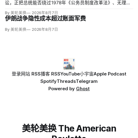
讼，正把总统能否绕过1978年《公务员制度改革法》、无理由
开除联邦雇员的问题推向最高法院。联邦巡回上诉法院今年秋
By 美轮美换
2026年8月7日
天将全院审理两名前移民法官梅根·杰克勒（Megan Jackler）
伊朗战争隐性成本超过账面军费
和布兰登·贾罗赫（Brandon Jaroc…
By 美轮美换
2026年8月7日
登录
网站 RSS
播客 RSS
YouTube
小宇宙
Apple Podcast
Spotify
Threads
Telegram
Powered by
Ghost
美轮美换 The American