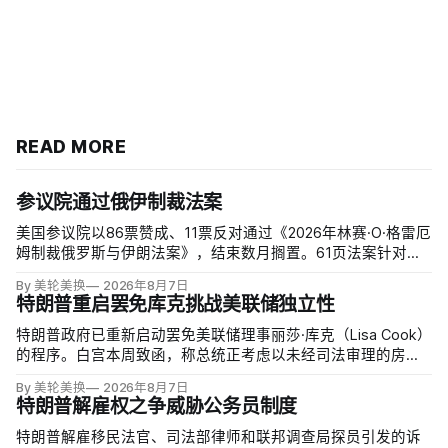
READ MORE
参议院通过俄伊制裁法案
美国参议院以86票赞成、11票反对通过《2026年林赛·O·格雷厄
姆制裁俄罗斯与伊朗法案》，结束数月搁置。61页法案针对俄
罗斯油气的主要买家，并扩大对俄领导层、家属和寡头的制
By 美轮美换
2026年8月7日
裁；同时授权对购买俄油气最多的五个国家实施定向关税，意
特朗普重启罢免库克挑战美联储独立性
在切断支持俄乌战争的能源收入。
特朗普政府已重新启动罢免美联储理事丽莎·库克（Lisa Cook）
的程序。白宫本周致函，称总统正考虑以未经司法审理的房贷
欺诈指控和「重大过失」为由将她免职，并给她三周回应。
By 美轮美换
2026年8月7日
特朗普解雇权之争威胁公务员制度
特朗普解雇移民法官、司法部律师和联邦调查局探员引发的诉