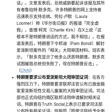
话」。文章发表后，总统威胁要起诉该报及其所
有者鲁珀特·默多克。许多特朗普的网上支持者
迅速表示支持总统。劳拉·卢默（Laura
Loomer）称《华尔街日报》的报道「完全虚
假」，查理·柯克（Charlie Kirk）在X上说「这
根本不是特朗普说话的方式，我不相信」。在报
道发表后，特朗普下令邦迪（Pam Bondi）解封
爱泼斯坦案件的「相关」大陪审团材料。班农表
示，「默多克显示了他多么厌恶特朗普。默多克
试图摧毁总统但失败了，现在特朗普反击」。
（
CNN
）
特朗普要求公布爱泼斯坦大陪审团证词
：在各方
强烈压力下，特朗普要求联邦法官公布已故金融
家爱泼斯坦性交易儿童案的大陪审团证词。司法
部也正式向纽约南区联邦法院申请解封相关证
词。特朗普在Truth Social上表示已要求司法部
公布所有相关证词，但抱怨「即使法院给予全面