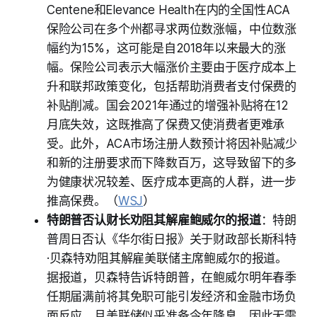
Centene和Elevance Health在内的全国性ACA
保险公司在多个州都寻求两位数涨幅，中位数涨
幅约为15%，这可能是自2018年以来最大的涨
幅。保险公司表示大幅涨价主要由于医疗成本上
升和联邦政策变化，包括帮助消费者支付保费的
补贴削减。国会2021年通过的增强补贴将在12
月底失效，这既推高了保费又使消费者更难承
受。此外，ACA市场注册人数预计将因补贴减少
和新的注册要求而下降数百万，这导致留下的多
为健康状况较差、医疗成本更高的人群，进一步
推高保费。（
WSJ
）
特朗普否认财长劝阻其解雇鲍威尔的报道
：特朗
普周日否认《华尔街日报》关于财政部长斯科特
·贝森特劝阻其解雇美联储主席鲍威尔的报道。
据报道，贝森特告诉特朗普，在鲍威尔明年春季
任期届满前将其免职可能引发经济和金融市场负
面反应，且美联储似乎准备今年降息，因此无需