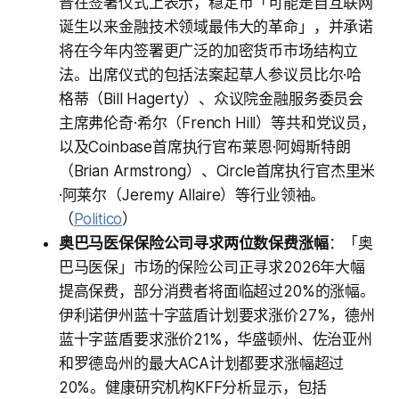
普在签署仪式上表示，稳定币「可能是自互联网
诞生以来金融技术领域最伟大的革命」，并承诺
将在今年内签署更广泛的加密货币市场结构立
法。出席仪式的包括法案起草人参议员比尔·哈
格蒂（Bill Hagerty）、众议院金融服务委员会
主席弗伦奇·希尔（French Hill）等共和党议员，
以及Coinbase首席执行官布莱恩·阿姆斯特朗
（Brian Armstrong）、Circle首席执行官杰里米
·阿莱尔（Jeremy Allaire）等行业领袖。
（
Politico
）
奥巴马医保保险公司寻求两位数保费涨幅
：「奥
巴马医保」市场的保险公司正寻求2026年大幅
提高保费，部分消费者将面临超过20%的涨幅。
伊利诺伊州蓝十字蓝盾计划要求涨价27%，德州
蓝十字蓝盾要求涨价21%，华盛顿州、佐治亚州
和罗德岛州的最大ACA计划都要求涨幅超过
20%。健康研究机构KFF分析显示，包括