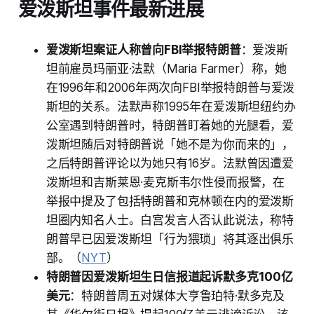
爱泼斯坦事件最新进展
爱泼斯坦案证人称曾向FBI举报特朗普
：爱泼斯
坦前雇员玛丽亚·法默（Maria Farmer）称，她
在1996年和2006年两次向FBI举报特朗普与爱泼
斯坦的关系。法默声称1995年在爱泼斯坦纽约办
公室遇到特朗普时，特朗普盯着她的光腿看，爱
泼斯坦随后对特朗普说「她不是为你而来的」，
之后特朗普评论以为她只有16岁。法默曾因遭爱
泼斯坦和吉斯莱恩·麦克斯韦尔性侵而报警，在
举报中提及了包括特朗普和克林顿在内的爱泼斯
坦圈内知名人士。白宫发言人否认此说法，称特
朗普早已因爱泼斯坦「行为猥琐」将其逐出俱乐
部。（
NYT
）
特朗普因爱泼斯坦生日信报道起诉默多克100亿
美元
：特朗普周五对媒体大亨鲁珀特·默多克及