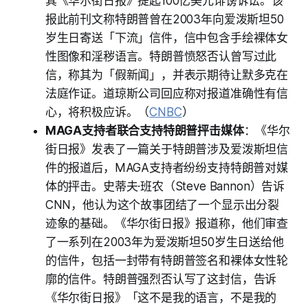
其《华尔街日报》提起100亿美元诽谤诉讼。该
报此前刊文称特朗普曾在2003年向爱泼斯坦50
岁生日寄送「下流」信件，信中包含手绘裸体女
性图像和淫秽语言。特朗普愤怒否认曾写过此
信，称其为「假新闻」，并表示期待让默多克在
法庭作证。道琼斯公司回应称对报道准确性有信
心，将积极应诉。（
CNBC
）
MAGA支持者联合支持特朗普抨击媒体
：《华尔
街日报》发表了一篇关于特朗普涉及爱泼斯坦信
件的报道后，MAGA支持者纷纷支持特朗普对媒
体的抨击。史蒂夫·班农（Steve Bannon）告诉
CNN，他认为这个故事团结了一个显示出分裂
迹象的基础。《华尔街日报》报道称，他们审查
了一系列在2003年为爱泼斯坦50岁生日送给他
的信件，包括一封带有特朗普签名和裸体女性轮
廓的信件。特朗普强烈否认写了这封信，告诉
《华尔街日报》「这不是我的语言，不是我的