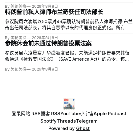
64%和2020年的59%。与过去明显党派分裂不同，共和党及倾
By 美轮美换
2026年8月8日
向共和党者为55%，民主党及倾向民主党者为58%；
特朗普前私人律师布兰奇获任司法部长
参议院周六凌晨以50票对49票确认特朗普前私人律师托德·布兰
奇出任司法部长，将其自春季以来的代理身份正式化。所有出
席的民主党参议员反对，共和党人丽莎·穆尔科斯基和苏珊·柯林
By 美轮美换
2026年8月8日
斯倒戈；长期因健康缺席的米奇·麦康奈尔未投票。比尔·卡西迪
参院休会前未通过特朗普投票法案
最终支持，使提名得以过关。
参议员周六凌晨离开华盛顿度暑假，未能满足特朗普要求其留
会通过《拯救美国法案》（SAVE America Act）的命令。该法
案要求选民提供严格的公民身份证明，但连共和党内部都缺乏
By 美轮美换
2026年8月8日
足够支持，更不可能达到参议院推进多数法案所需的60票。
登录
网站 RSS
播客 RSS
YouTube
小宇宙
Apple Podcast
Spotify
Threads
Telegram
Powered by
Ghost