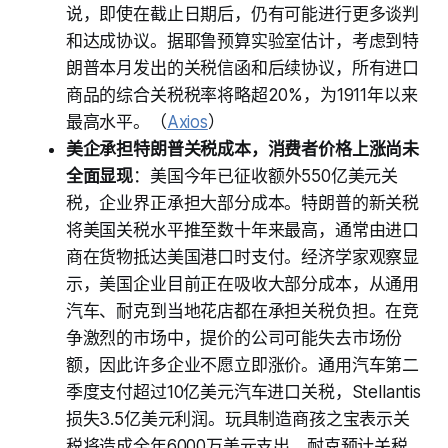
说，即使在截止日期后，仍有可能进行更多谈判
和达成协议。据耶鲁预算实验室估计，考虑到特
朗普本月发出的关税信函和后续协议，所有进口
商品的综合关税税率将略超20%，为1911年以来
最高水平。（
Axios
）
美企承担特朗普关税成本，消费者价格上涨尚未
全面显现
：美国今年已征收额外550亿美元关
税，企业界正承担大部分成本。特朗普的新关税
将美国关税水平推至数十年来最高，通常由进口
商在货物抵达美国港口时支付。经济学家观察显
示，美国企业目前正在吸收大部分成本，从通用
汽车、耐克到当地花店都在承担关税负担。在竞
争激烈的市场中，提价的公司可能失去市场份
额，因此许多企业不愿立即涨价。通用汽车第二
季度支付超过10亿美元汽车进口关税，Stellantis
损失3.5亿美元利润。玩具制造商孩之宝表示关
税将造成全年6000万美元支出，耐克预计关税