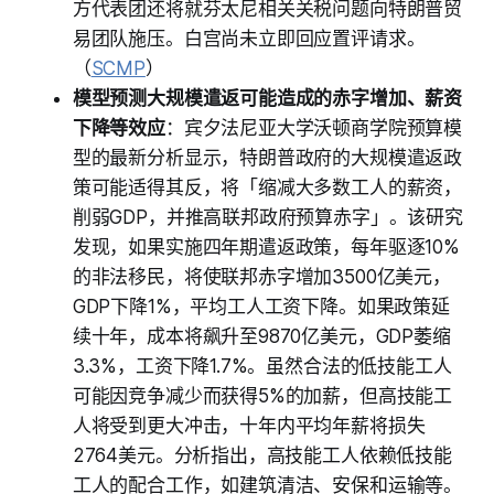
方代表团还将就芬太尼相关关税问题向特朗普贸
易团队施压。白宫尚未立即回应置评请求。
（
SCMP
）
模型预测大规模遣返可能造成的赤字增加、薪资
下降等效应
：宾夕法尼亚大学沃顿商学院预算模
型的最新分析显示，特朗普政府的大规模遣返政
策可能适得其反，将「缩减大多数工人的薪资，
削弱GDP，并推高联邦政府预算赤字」。该研究
发现，如果实施四年期遣返政策，每年驱逐10%
的非法移民，将使联邦赤字增加3500亿美元，
GDP下降1%，平均工人工资下降。如果政策延
续十年，成本将飙升至9870亿美元，GDP萎缩
3.3%，工资下降1.7%。虽然合法的低技能工人
可能因竞争减少而获得5%的加薪，但高技能工
人将受到更大冲击，十年内平均年薪将损失
2764美元。分析指出，高技能工人依赖低技能
工人的配合工作，如建筑清洁、安保和运输等。