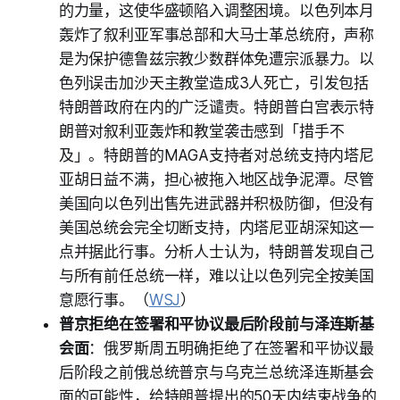
的力量，这使华盛顿陷入调整困境。以色列本月
轰炸了叙利亚军事总部和大马士革总统府，声称
是为保护德鲁兹宗教少数群体免遭宗派暴力。以
色列误击加沙天主教堂造成3人死亡，引发包括
特朗普政府在内的广泛谴责。特朗普白宫表示特
朗普对叙利亚轰炸和教堂袭击感到「措手不
及」。特朗普的MAGA支持者对总统支持内塔尼
亚胡日益不满，担心被拖入地区战争泥潭。尽管
美国向以色列出售先进武器并积极防御，但没有
美国总统会完全切断支持，内塔尼亚胡深知这一
点并据此行事。分析人士认为，特朗普发现自己
与所有前任总统一样，难以让以色列完全按美国
意愿行事。（
WSJ
）
普京拒绝在签署和平协议最后阶段前与泽连斯基
会面
：俄罗斯周五明确拒绝了在签署和平协议最
后阶段之前俄总统普京与乌克兰总统泽连斯基会
面的可能性，给特朗普提出的50天内结束战争的