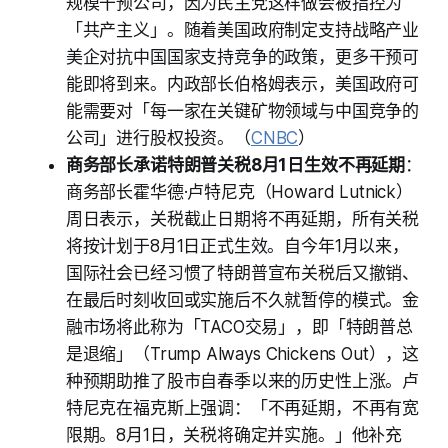
规模干预公司，因为民主党这样做会被指控为
「共产主义」。随着美国政府制定支持战略产业
美企对抗中国国家支持竞争的政策，更多干预可
能即将到来。内政部长伯格姆表示，美国政府可
能需要对「每一家在关键矿物领域与中国竞争的
公司」进行股权投资。（
CNBC
）
商务部长承诺特朗普关税8月1日生效不再延期
：
商务部长霍华德·卢特尼克（Howard Lutnick）
周日表示，关税截止日期将不再延期，所有关税
将按计划于8月1日正式生效。自今年1月以来，
国际社会已经习惯了特朗普宣布关税后又撤销、
在最后时刻收回或实施后不久就暂停的模式。金
融市场将此称为「TACO交易」，即「特朗普总
是退缩」（Trump Always Chickens Out），这
种预期助推了股市自春季以来的历史性上涨。卢
特尼克在福克斯上强调：「不再延期，不再有宽
限期。8月1日，关税将确定并实施。」他补充