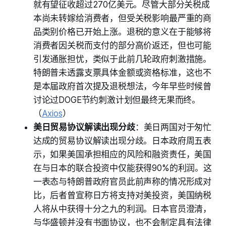
就有望征收超过270亿美元。尽管大部分关税成
本尚未转嫁给消费者，但受关税影响最严重的商
品类别价格已开始上涨。退税的意义在于能够将
消费者因关税而支付的部分高价返还，但也可能
引发通胀担忧，类似于此前几轮政府刺激措施。
特朗普未透露支票具体金额或资格标准，这也不
是本届政府首次提及退税想法，今年早些时候曾
讨论过DOGE节约刺激计划但最终无果而终。
（
Axios
）
美日贸易协议解读出现分歧
：美日两国对于匆忙
达成的贸易协议解读出现分歧。日本政府周五表
示，如果美国承担相应的风险和融资责任，美国
在与日本的联合投资中仅能获得90%的利润。这
一表态与特朗普政府官员此前声称的情况形成对
比，后者曾宣称日方将支持对美投资，美国纳税
人将从中获得十分之九的利润。日本官员澄清，
与华盛顿并没有书面协议，也不会制定具有法律