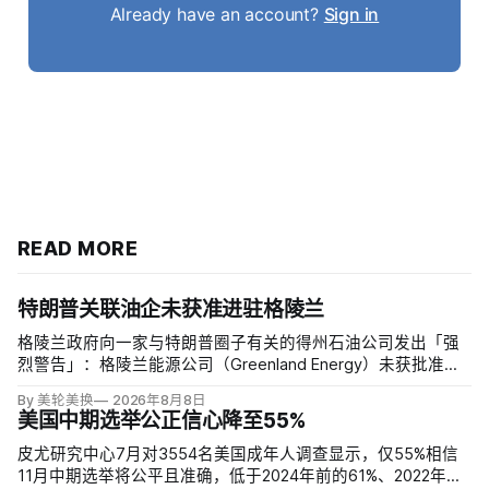
Already have an account?
Sign in
READ MORE
特朗普关联油企未获准进驻格陵兰
格陵兰政府向一家与特朗普圈子有关的得州石油公司发出「强
烈警告」：格陵兰能源公司（Greenland Energy）未获批准，
便把勘探设备运抵东海岸詹姆森地。该公司去年成立，声称当
By 美轮美换
2026年8月8日
地可能蕴藏价值1万亿美元原油，拟投资6000万美元钻两口
美国中期选举公正信心降至55%
井；
皮尤研究中心7月对3554名美国成年人调查显示，仅55%相信
11月中期选举将公平且准确，低于2024年前的61%、2022年的