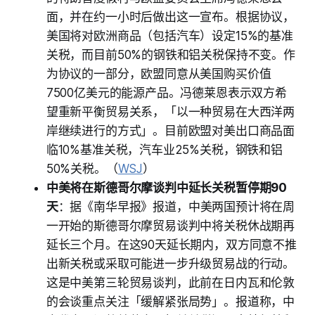
面，并在约一小时后做出这一宣布。根据协议，
美国将对欧洲商品（包括汽车）设定15%的基准
关税，而目前50%的钢铁和铝关税保持不变。作
为协议的一部分，欧盟同意从美国购买价值
7500亿美元的能源产品。冯德莱恩表示双方希
望重新平衡贸易关系，「以一种贸易在大西洋两
岸继续进行的方式」。目前欧盟对美出口商品面
临10%基准关税，汽车业25%关税，钢铁和铝
50%关税。（
WSJ
）
中美将在斯德哥尔摩谈判中延长关税暂停期90
天
：据《南华早报》报道，中美两国预计将在周
一开始的斯德哥尔摩贸易谈判中将关税休战期再
延长三个月。在这90天延长期内，双方同意不推
出新关税或采取可能进一步升级贸易战的行动。
这是中美第三轮贸易谈判，此前在日内瓦和伦敦
的会谈重点关注「缓解紧张局势」。报道称，中