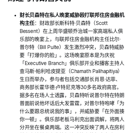
财长贝森特在私人晚宴威胁殴打联邦住房金融机
构主任
：财政部长斯科特·贝森特（Scott
Bessent）在上周华盛顿乔治城一家高端私人俱
乐部的晚宴上，与联邦住房金融机构主任比尔·
普尔特（Bill Pulte）发生激烈冲突，贝森特威胁
要「打爆你的脸」。这场晚宴原本是为庆祝
「Executive Branch」俱乐部开业和播客主持人
查马斯·帕利哈皮提亚（Chamath Palihapitiya）
生日而举办，参与者包括交通部长肖恩·达菲、
商务部长霍华德·卢特尼克等30多名政府高官。
据多名在场人士透露，贝森特听说普尔特在特朗
普面前说他坏话后大发雷霆，对普尔特咆哮「为
什么要跟总统说我的事」，并威胁要「在外面揍
你一顿」。俱乐部老板马利克出面调解，将两人
分开坐在餐桌两端。这一冲突反映了两人在房利