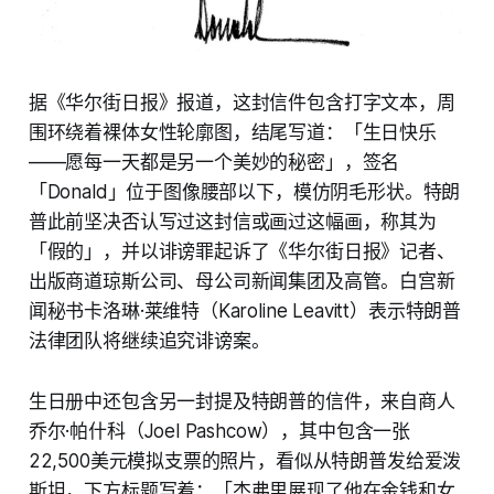
据《华尔街日报》报道，这封信件包含打字文本，周
围环绕着裸体女性轮廓图，结尾写道：「生日快乐
——愿每一天都是另一个美妙的秘密」，签名
「Donald」位于图像腰部以下，模仿阴毛形状。特朗
普此前坚决否认写过这封信或画过这幅画，称其为
「假的」，并以诽谤罪起诉了《华尔街日报》记者、
出版商道琼斯公司、母公司新闻集团及高管。白宫新
闻秘书卡洛琳·莱维特（Karoline Leavitt）表示特朗普
法律团队将继续追究诽谤案。
生日册中还包含另一封提及特朗普的信件，来自商人
乔尔·帕什科（Joel Pashcow），其中包含一张
22,500美元模拟支票的照片，看似从特朗普发给爱泼
斯坦，下方标题写着：「杰弗里展现了他在金钱和女