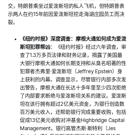
交，特朗普乘坐过爱泼斯坦的私人飞机，但特朗普表
示两人在约15年前因爱泼斯坦挖走海湖庄园员工而决
裂。
《纽约时报》深度调查：摩根大通如何成为爱泼
斯坦犯罪帮凶
：《纽约时报》经过六年调查，审
查了1.3万多页法律和财务记录，揭露了美国最
大银行摩根大通如何长期支持和从臭名昭著的性
犯罪者杰弗里·爱泼斯坦（Jeffrey Epstein）身
上获利的内幕。调查显示，尽管银行内部多次发
出警告，摩根大通在长达十多年里至少四次拒绝
了内部要求断绝与爱泼斯坦关系的建议。爱泼斯
坦在该行拥有超过2亿美元资金，为银行创造数
百万美元收入，还帮助银行完成重要收购，包括
促成13亿美元收购对冲基金Highbridge Capital
Management。银行高管杰斯·斯特利（Jes