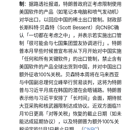
制
：据路透社报道，特朗普政府正考虑限制使用
美国软件的产品（如笔记本电脑和喷气发动机）
对华出口，以回应中国的稀土出口管制。财政部
长斯科特·贝森特（Scott Bessent）向CNBC确
认「一切都在考虑之中」，并表示若实施出口管
制「很可能会与七国集团盟友协调进行」。特朗
普本月早些时候曾宣布将从下月开始对中国实施
「任何和所有关键软件」的出口管制，禁止含有
美国软件的产品全球出货到中国，并对中国出口
额外征收100%关税。贝森特本周将在马来西亚
与中国副总理何立峰举行贸易谈判，这将为特朗
普与习近平月底在韩国的潜在会晤铺路。特朗普
表示他与习近平安排了「长时间」会面，期待就
大豆采购和核武器限制达成协议。近双方面临11
月10日更高「对等关税」恢复的截止日期（如未
能达成延期协议），以及特朗普为额外100%关
税设定的11月1日截止日期。（
CNBC
）