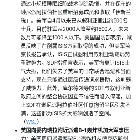
通过小规模睡眠细胞战术制造恐慌，并在保守的
逊尼派阿拉伯社区重新招募成员和收取「伊斯兰
税」。美军自4月以来已从叙利亚撤出约500名
士兵，目前驻军从2000人降至约1500人，未来
数月可能降至1000人以下。美国国防部表示，减
员反映了在削弱ISIS方面取得的成功，但美军监
察长报告承认，ISIS正试图利用叙利亚动荡局势
重建势力。SDF指挥官表示，美军撤离让ISIS士
气大振，他们失去了美军的日常联合巡逻和当面
支持，现在只能通过层级传递请求援助，这削弱
了威慑力。此外，库尔德领导的SDF与叙利亚新
政府之间的整合协议因互不信任而陷入停滞，加
上SDF在逊尼派阿拉伯社区任意拘留平民引发不
满，这些都为ISIS扩大影响创造了空间。
（
WSJ
）
美国向委内瑞拉附近派遣B-1轰炸机加大军事压
力
：美国周四派遣两架B-1轰炸机从德克萨斯州