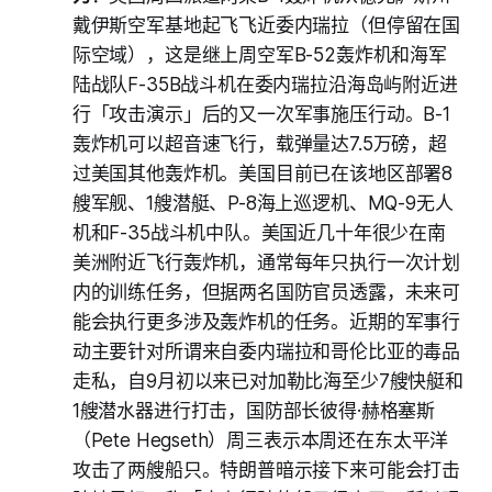
戴伊斯空军基地起飞飞近委内瑞拉（但停留在国
际空域），这是继上周空军B-52轰炸机和海军
陆战队F-35B战斗机在委内瑞拉沿海岛屿附近进
行「攻击演示」后的又一次军事施压行动。B-1
轰炸机可以超音速飞行，载弹量达7.5万磅，超
过美国其他轰炸机。美国目前已在该地区部署8
艘军舰、1艘潜艇、P-8海上巡逻机、MQ-9无人
机和F-35战斗机中队。美国近几十年很少在南
美洲附近飞行轰炸机，通常每年只执行一次计划
内的训练任务，但据两名国防官员透露，未来可
能会执行更多涉及轰炸机的任务。近期的军事行
动主要针对所谓来自委内瑞拉和哥伦比亚的毒品
走私，自9月初以来已对加勒比海至少7艘快艇和
1艘潜水器进行打击，国防部长彼得·赫格塞斯
（Pete Hegseth）周三表示本周还在东太平洋
攻击了两艘船只。特朗普暗示接下来可能会打击