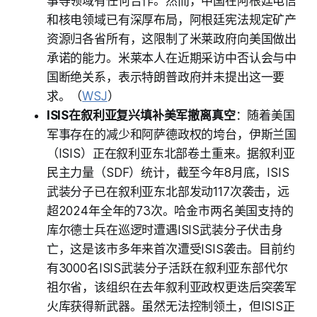
事等领域有任何合作。然而，中国在阿根廷电信
和核电领域已有深厚布局，阿根廷宪法规定矿产
资源归各省所有，这限制了米莱政府向美国做出
承诺的能力。米莱本人在近期采访中否认会与中
国断绝关系，表示特朗普政府并未提出这一要
求。（
WSJ
）
ISIS在叙利亚复兴填补美军撤离真空
：随着美国
军事存在的减少和阿萨德政权的垮台，伊斯兰国
（ISIS）正在叙利亚东北部卷土重来。据叙利亚
民主力量（SDF）统计，截至今年8月底，ISIS
武装分子已在叙利亚东北部发动117次袭击，远
超2024年全年的73次。哈金市两名美国支持的
库尔德士兵在巡逻时遭遇ISIS武装分子伏击身
亡，这是该市多年来首次遭受ISIS袭击。目前约
有3000名ISIS武装分子活跃在叙利亚东部代尔
祖尔省，该组织在去年叙利亚政权更迭后突袭军
火库获得新武器。虽然无法控制领土，但ISIS正