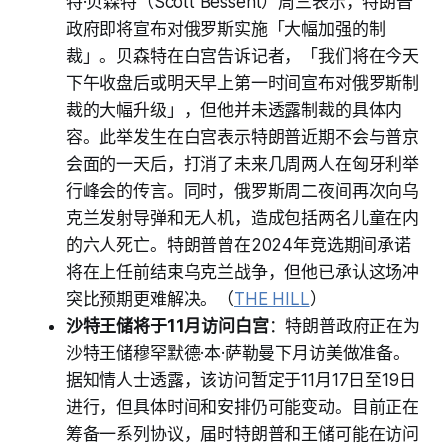
特·贝森特（Scott Bessent）周三表示，特朗普
政府即将宣布对俄罗斯实施「大幅加强的制
裁」。贝森特在白宫告诉记者，「我们将在今天
下午收盘后或明天早上第一时间宣布对俄罗斯制
裁的大幅升级」，但他并未透露制裁的具体内
容。此举发生在白宫表示特朗普近期不会与普京
会面的一天后，打消了未来几周两人在匈牙利举
行峰会的传言。同时，俄罗斯周二夜间再次向乌
克兰发射导弹和无人机，造成包括两名儿童在内
的六人死亡。特朗普曾在2024年竞选期间承诺
将在上任前结束乌克兰战争，但他已承认这场冲
突比预期更难解决。（
THE HILL
）
沙特王储将于11月访问白宫
：特朗普政府正在为
沙特王储穆罕默德·本·萨勒曼下月访美做准备。
据知情人士透露，该访问暂定于11月17日至19日
进行，但具体时间和安排仍可能变动。目前正在
筹备一系列协议，届时特朗普和王储可能在访问