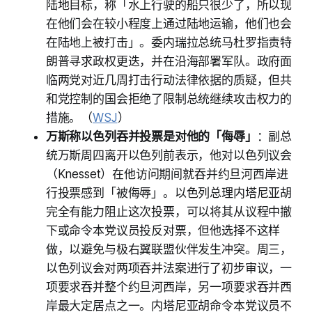
陆地目标，称「水上行驶的船只很少了，所以现
在他们会在较小程度上通过陆地运输，他们也会
在陆地上被打击」。委内瑞拉总统马杜罗指责特
朗普寻求政权更迭，并在沿海部署军队。政府面
临两党对近几周打击行动法律依据的质疑，但共
和党控制的国会拒绝了限制总统继续攻击权力的
措施。（
WSJ
）
万斯称以色列吞并投票是对他的「侮辱」
：副总
统万斯周四离开以色列前表示，他对以色列议会
（Knesset）在他访问期间就吞并约旦河西岸进
行投票感到「被侮辱」。以色列总理内塔尼亚胡
完全有能力阻止这次投票，可以将其从议程中撤
下或命令本党议员投反对票，但他选择不这样
做，以避免与极右翼联盟伙伴发生冲突。周三，
以色列议会对两项吞并法案进行了初步审议，一
项要求吞并整个约旦河西岸，另一项要求吞并西
岸最大定居点之一。内塔尼亚胡命令本党议员不