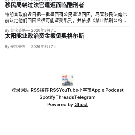
移民局绕过法官遣返面临酷刑者
特朗普政府近日把一批墨西哥公民遣返回国，尽管移民法庭此
前认定他们回国后很可能遭受酷刑，并依据《禁止酷刑公约》
给予暂缓遣返保护。知情人士称，移民及海关执法局局长戴维·
By 美轮美换
2026年8月7日
文图雷拉（David Venturella）凭国务院从墨西哥政府取得的
太阳能业政治资金扳倒奥格尔斯
「不受伤害」外交保证，单方面撤销保护；
By 美轮美换
2026年8月7日
登录
网站 RSS
播客 RSS
YouTube
小宇宙
Apple Podcast
Spotify
Threads
Telegram
Powered by
Ghost