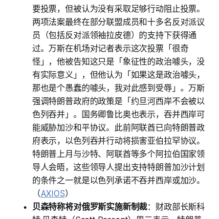
要投票，但被认为没有采取足够行动阻止投票。
两项法案最终在部分联盟成员和十多名反对派议
员（包括反对派领袖拉皮德）的支持下获得通
过。万斯在机场对记者表示这次投票「很奇
怪」，他被告知这只是「象征性的政治噱头，没
有实际意义」，但他认为「如果这是政治噱头，
那也是个愚蠢的噱头，我对此感到受辱」。万斯
强调特朗普政府的政策是「约旦河西岸不会被以
色列吞并」。国务卿鲁比奥也表示，吞并西岸可
能威胁加沙和平协议。此前阿联酋已向特朗普政
府表示，以色列吞并行动将损害亚伯拉罕协议。
特朗普上月与沙特、阿联酋等多个阿拉伯国家领
导人会晤，这些领导人提出支持特朗普加沙计划
的条件之一就是以色列承诺不吞并西岸或加沙。
（
AXIOS
）
贝森特称将对俄罗斯实施新制裁
：财政部长斯科