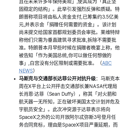
且在未来许多年保持美观」,使其成为「真正坚
固稳定的结构」。此举引发强烈反弹和质疑。特
朗普称项目将由私人资金支付,已筹集约3.5亿美
元,并表示会「捐赠任何需要的资金」。该计划
尚未提交给国家首都规划委员会审批。莱维特辩
称他们只需为垂直建筑寻求批准,拆除不需要批
准。特朗普本月早些时候在捐赠者晚宴上称，他
被告知「作为美国总统,你可以做任何想做的
事」,白宫没有分区限制或需要批准。（
ABC
NEWS
）
马斯克与交通部长达菲公开对抗升级
：马斯克本
周在X平台上公开抨击交通部长兼NASA代理局
长肖恩·达菲（Sean Duffy），称其「对火箭和
航天器一无所知，正在破坏美国太空计划并危及
宇航员安全」。此次冲突源于达菲表示将向
SpaceX之外的公司开放阿尔忒弥斯3号登月任
务合同竞标，理由是SpaceX项目严重延期，而