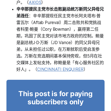
户。（
AXIOS
）
辛辛那提民主党市长击败副总统万斯同父异母兄
弟连任
：辛辛那提现任民主党市长阿夫塔布·普
雷瓦尔（Aftab Pureval）周二击败共和党挑战
者科里·鲍曼（Cory Bowman），赢得第二任
期，巩固了民主党对该市地方政府的控制。鲍曼
是副总统J·D·万斯（JD Vance）的同父异母兄
弟，从未担任过公职，在万斯就职后受启发参
选。万斯在竞选期间基本保持旁观，但5月在社
交媒体上发帖支持，称鲍曼是「有心服务社区的
好人」。（
CINCINNATI ENQUIRER
）
This post is for paying
subscribers only