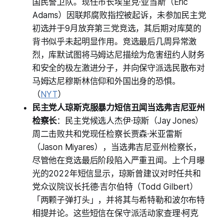
国民警卫队。现任市长埃里克·亚当斯（Eric
Adams）因联邦腐败指控被起诉，未参加民主党
初选并于9月放弃第三党竞选，其后期对库莫的
背书似乎未起明显作用。竞选最后几周异常激
烈，库默试图将马姆达尼描绘为危害纽约人财务
和安全的极左激进分子，并向保守派选民散布对
马姆达尼穆斯林信仰和外国出身的恐惧。
（
NYT
）
民主党人琼斯克服暴力短信丑闻当选弗吉尼亚州
检察长
：民主党候选人杰伊·琼斯（Jay Jones）
周二击败共和党现任检察长贾森·米亚雷斯
（Jason Miyares），当选弗吉尼亚州检察长，
尽管他在竞选最后阶段陷入严重丑闻。上个月曝
光的2022年短信显示，琼斯曾建议对时任共和
党众议院议长托德·吉尔伯特（Todd Gilbert）
「两颗子弹打头」，并将其与希特勒和波尔布特
相提并论。这些短信在保守派活动家查理·柯克