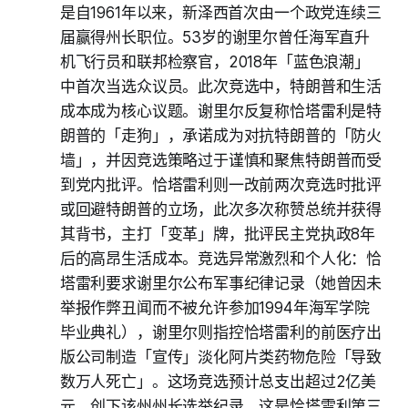
是自1961年以来，新泽西首次由一个政党连续三
届赢得州长职位。53岁的谢里尔曾任海军直升
机飞行员和联邦检察官，2018年「蓝色浪潮」
中首次当选众议员。此次竞选中，特朗普和生活
成本成为核心议题。谢里尔反复称恰塔雷利是特
朗普的「走狗」，承诺成为对抗特朗普的「防火
墙」，并因竞选策略过于谨慎和聚焦特朗普而受
到党内批评。恰塔雷利则一改前两次竞选时批评
或回避特朗普的立场，此次多次称赞总统并获得
其背书，主打「变革」牌，批评民主党执政8年
后的高昂生活成本。竞选异常激烈和个人化：恰
塔雷利要求谢里尔公布军事纪律记录（她曾因未
举报作弊丑闻而不被允许参加1994年海军学院
毕业典礼），谢里尔则指控恰塔雷利的前医疗出
版公司制造「宣传」淡化阿片类药物危险「导致
数万人死亡」。这场竞选预计总支出超过2亿美
元，创下该州州长选举纪录。这是恰塔雷利第三