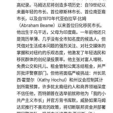
高纪录。马姆达尼将创造多项历史：自19世纪以
来最年轻的市长、首位穆斯林市长、首位南亚裔
市长，以及自1970年代亚伯拉罕·比姆
（Abraham Beame）以来首位归化移民市长。
他出生于乌干达，父母为印度裔。一年前他还只
是简历单薄、几乎没有全市知名度的候选人，但
凭借对生活成本问题的强烈关注、对社交媒体的
掌握和对纽约的乐观态度，他激发了年轻选民和
移民群体的创纪录投票率。他主张对富人增税、
免费公交和托儿、租金管制公寓冻结租金，并严
厉批评警察部门。但他将面临严峻挑战：州长凯
西·霍楚尔（Kathy Hochul）和州议会控制其计
划所需预算，许多犹太裔纽约人和商界领袖深度
不信任他，而特朗普在选举前就称他为「我的小
共产主义市长」并官方背书库默，威胁如果马姆
达尼推行不喜欢的政策，将切断联邦资金并部署