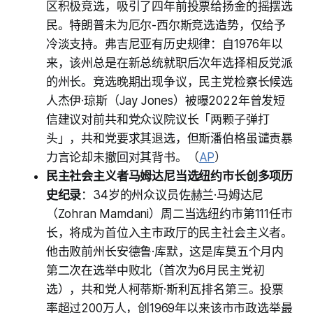
区积极竞选，吸引了四年前投票给扬金的摇摆选
民。特朗普未为厄尔-西尔斯竞选造势，仅给予
冷淡支持。弗吉尼亚有历史规律：自1976年以
来，该州总是在新总统就职后次年选择相反党派
的州长。竞选晚期出现争议，民主党检察长候选
人杰伊·琼斯（Jay Jones）被曝2022年曾发短
信建议对前共和党众议院议长「两颗子弹打
头」，共和党要求其退选，但斯潘伯格虽谴责暴
力言论却未撤回对其背书。（
AP
）
民主社会主义者马姆达尼当选纽约市长创多项历
史纪录
：34岁的州众议员佐赫兰·马姆达尼
（Zohran Mamdani）周二当选纽约市第111任市
长，将成为首位入主市政厅的民主社会主义者。
他击败前州长安德鲁·库默，这是库莫五个月内
第二次在选举中败北（首次为6月民主党初
选），共和党人柯蒂斯·斯利瓦排名第三。投票
率超过200万人，创1969年以来该市市政选举最