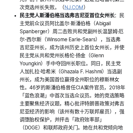
次竞选州长失败。（
NJ.COM
）
民主党人斯潘伯格当选弗吉尼亚首位女州长
：民
主党前众议员阿比盖尔·斯潘伯格（Abigail
Spanberger）周二击败共和党副州长温瑟姆·厄
尔-西尔斯（Winsome Earle-Sears），当选弗
吉尼亚州长，成为该州历史上首位女州长，并使
民主党从共和党州长格伦·扬金（Glenn
Youngkin）手中夺回州长职位。同日，民主党
人加扎拉·哈希米（Ghazala F. Hashmi）当选副
州长，成为美国首位赢得全州职位的穆斯林女
性。46岁的斯潘伯格曾任CIA案件官员，2018年
「蓝色浪潮」中首次当选众议员。她的竞选策略
主要聚焦经济议题，精心批评特朗普政策对弗吉
尼亚经济的影响（该州有数十万联邦雇员），强
调堕胎权保护，并抨击「政府效率部」
（DOGE）和联邦政府关门。她在共和党倾向地