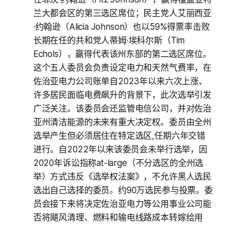
兰大都会区的第三选区席位；民主党人艾丽西亚
·约翰逊（Alicia Johnson）也以59%得票率击败
长期在任的共和党人蒂姆·埃科尔斯（Tim
Echols），赢得代表该州东部的第二选区席位。
这个五人委员会负责设定电力和天然气费率，在
佐治亚电力公司账单自2023年以来六次上涨、
许多居民面临电费飙升的背景下，此次选举引发
广泛关注。该委员会还监管电信公司，并对佐治
亚州清洁能源的未来有重大决定权。委员由全州
选举产生但必须居住在特定选区,任期六年交错
进行。自2022年以来该委员会未举行选举，因
2020年诉讼指称at-large（不分选区的全州选
举）方式违反《选举权法案》，不允许黑人选民
选出自己选择的委员。约90万选民参与投票。委
员会接下来将决定佐治亚电力等公用事业公司能
否将飓风清理、燃料和输电线路成本转嫁给用