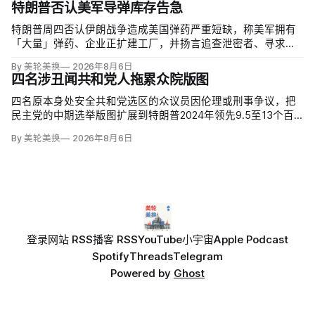
特朗普否认美军导弹库存告急
特朗普周四否认伊朗战争造成美国弹药严重短缺，称美军拥有
「大量」弹药、企业正扩建工厂，并扬言追查泄密者、寻求长
期监禁。但CBS新闻援引知情人士称，美军在「史诗怒火行
By 美轮美换
2026年8月6日
动」中几乎耗尽全球陆军战术导弹系统（ATACMS）与精确打
四名涉丑闻共和党人拖累众院版图
击导弹库存，爱国者和末段高空区域防御系统（THAAD）拦
截…
四名原本身处安全共和党选区的众议员因伦理或刑事争议，把
民主党的中期选举版图扩展到特朗普2024年领先9.5至13个百
分点的地区。北卡州查克·爱德华兹（Chuck Edwards）被众院
By 美轮美换
2026年8月6日
道德委员会认定性骚扰女助理后退选，其选区已被列为胜负难
料；
登录
网站 RSS
播客 RSS
YouTube
小宇宙
Apple Podcast
Spotify
Threads
Telegram
Powered by
Ghost