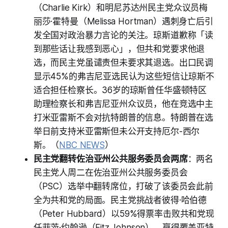
（Charlie Kirk）和明尼苏达州民主党众议员梅
丽莎·霍特曼（Melissa Hortman）遇刺身亡后引
发全国对政治暴力言论的关注。琼斯道歉称「读
到那些话让我感到恶心」，但共和党要求他退
选，而民主党虽谴责但未要求其退选。出口民调
显示45%的弗吉尼亚选民认为这些短信让琼斯不
适合担任检察长。36岁的琼斯曾任华盛顿特区
助理检察长和弗吉尼亚州众议员，他在竞选中主
打米亚雷斯不会对抗特朗普的信息。特朗普在选
举日前支持米亚雷斯但未公开支持厄尔-西尔
斯。（
NBC NEWS
）
民主党翻转佐治亚州公共服务委员会两席
：两名
民主党人周二在佐治亚州公共服务委员会
（PSC）选举中翻转席位，打破了该委员会此前
全为共和党的局面。民主党挑战者彼得·哈伯德
（Peter Hubbard）以59%得票率击败共和党现
任菲茨·约翰逊（Fitz Johnson），赢得覆盖亚特