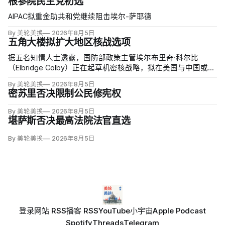
根参院民主党初选
AIPAC拟重金助共和党继续阻击埃尔-萨耶德
By 美轮美换
2026年8月5日
五角大楼拟扩大地区核战选项
据五名知情人士透露，国防部政策主管埃尔布里奇·科尔比
（Elbridge Colby）正在起草机密核战略，拟在美国与中国或俄
罗斯发生地区战争时扩大短程战术核武器的作用，改写危机中
By 美轮美换
2026年8月5日
提交总统选择的核报复方案。
密苏里否决限制公民修宪权
By 美轮美换
2026年8月5日
堪萨斯否决最高法院法官直选
By 美轮美换
2026年8月5日
登录
网站 RSS
播客 RSS
YouTube
小宇宙
Apple Podcast
Spotify
Threads
Telegram