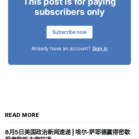
This post is for paying
subscribers only
Subscribe now
Already have an account?
Sign in
READ MORE
8月5日美国政治新闻速递 | 埃尔-萨耶德赢得密歇