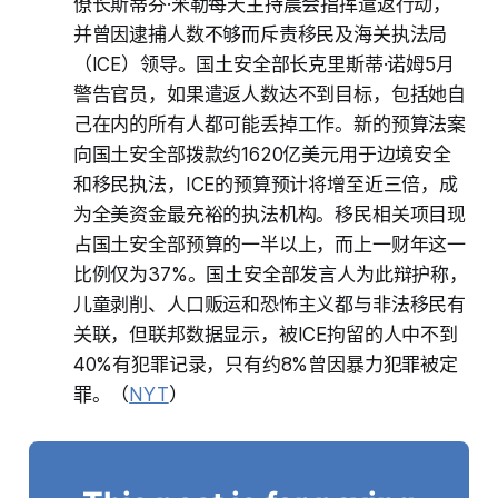
僚长斯蒂芬·米勒每天主持晨会指挥遣返行动，
并曾因逮捕人数不够而斥责移民及海关执法局
（ICE）领导。国土安全部长克里斯蒂·诺姆5月
警告官员，如果遣返人数达不到目标，包括她自
己在内的所有人都可能丢掉工作。新的预算法案
向国土安全部拨款约1620亿美元用于边境安全
和移民执法，ICE的预算预计将增至近三倍，成
为全美资金最充裕的执法机构。移民相关项目现
占国土安全部预算的一半以上，而上一财年这一
比例仅为37%。国土安全部发言人为此辩护称，
儿童剥削、人口贩运和恐怖主义都与非法移民有
关联，但联邦数据显示，被ICE拘留的人中不到
40%有犯罪记录，只有约8%曾因暴力犯罪被定
罪。（
NYT
）