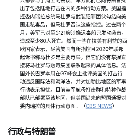
人都参与了周五的会议。军方此前已向特朗普提
出了包括陆地打击在内的多种行动方案。美国指
控委内瑞拉总统马杜罗与武装犯罪团伙勾结向美
国走私毒品，但马杜罗否认这些指控。过去两个
月，美军已对至少21艘涉嫌运毒船只发动袭击，
造成至少80人死亡。然而一些在拉美有利益的西
欧国家表示，尽管美国有所指控且2020年联邦
起诉书称马杜罗是主要毒枭，但它们没有掌握直
接将马杜罗与贩毒集团联系起来的具体信息。法
国外长巴罗本周在G7峰会上批评美国的打击行
动违反国际法和海洋法，并对加勒比地区的军事
行动表示担忧。目前美军航母打击群和特种作战
部队已部署至该地区，但美国尚未向盟国通报对
委内瑞拉的具体行动意图。（
CBS NEWS
）
行政与特朗普