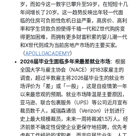
岁，而如今这一数字已攀升至59岁，在短短十几
年间增长了20岁。这一趋势反映出年轻一代面
临的住房可负担性危机日益严重，高房价、高利
率和学生贷款负担使得千禧一代和Z世代购房变
得更加困难，而拥有更多财富积累的婴儿潮一代
和X世代则成为当前房地产市场的主要买家。
（
APOLLOACADEMY
）
2026届毕业生面临多年来最差就业市场
：根据
全国大学与雇主协会（NACE）对183家雇主的
调查，超过半数雇主将2026届毕业生的就业市
场评价为「差」或「一般」，这是自疫情第一年
以来最悲观的预期。就业市场降温是主要原因，
亚马逊、联合包裹服务（UPS）等公司近月宣布
裁员数千人，威瑞森通信（Verizon）计划进行
史上最大规模裁员，未来一周将裁减1.5万人。经
济前景不确定性促使企业更保守地招聘，优先考
虑有工作经验的求职者，而非应届毕业生。人工