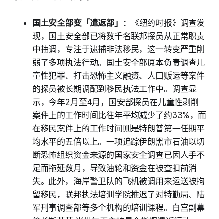
国土安全部变「遣返部」
：《纽约时报》调查发
现，国土安全部已将数千名联邦探员从正常职责
中抽调，专注于逮捕非法移民，这一转变严重削
弱了多项执法行动。国土安全部原本负责调查儿
童性犯罪、打击恐怖主义融资、人口贩运等案件
的探员被长期调配到移民执法工作中。调查显
示，今年2月至4月，国安部探员在儿童性剥削
案件上的工作时间比往年平均减少了约33%，而
在移民案件上的工作时间则是特朗普第一任期平
均水平的五倍以上。一项追踪伊朗黑市石油以切
断恐怖组织资金来源的国家安全调查已因人手不
足而拖延数月，导致油轮和资金在被查扣前消
失。此外，海岸警卫队的飞机被调用来运送被拘
留移民，联邦执法培训学院推迟了对特勤局、陆
军刑事调查部等多个机构的培训课程。白宫副幕