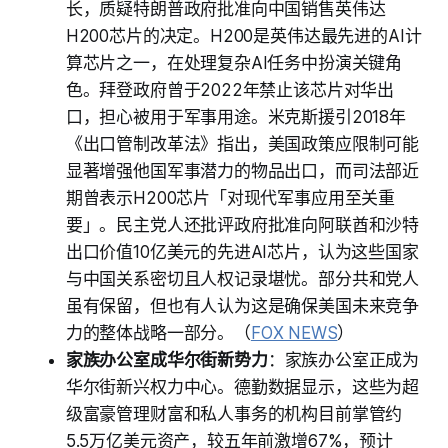
长，质疑特朗普政府批准向中国销售英伟达
H200芯片的决定。H200是英伟达最先进的AI计
算芯片之一，在处理复杂AI任务中扮演关键角
色。拜登政府曾于2022年禁止该芯片对华出
口，担心被用于军事用途。米克斯援引2018年
《出口管制改革法》指出，美国政策应限制可能
显著增强他国军事潜力的物品出口，而司法部近
期曾表示H200芯片「对现代军事应用至关重
要」。民主党人还批评政府批准向阿联酋和沙特
出口价值10亿美元的先进AI芯片，认为这些国家
与中国关系密切且人权记录堪忧。部分共和党人
虽有保留，但也有人认为这是确保美国未来竞争
力的整体战略一部分。（
FOX NEWS
）
家族办公室成华尔街新势力
：家族办公室正成为
华尔街新兴权力中心。德勤数据显示，这些为超
级富豪管理财富和私人事务的机构目前掌管约
5.5万亿美元资产，较五年前激增67%，预计