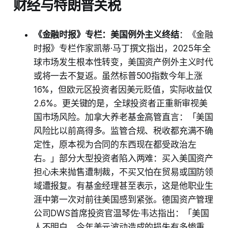
财经与特朗普关税
《金融时报》专栏：美国例外主义终结
：《金融
时报》专栏作家凯蒂·马丁撰文指出，2025年全
球市场发生根本性转变，美国资产例外主义时代
或将一去不复返。虽然标普500指数今年上涨
16%，但欧元区投资者因美元贬值，实际收益仅
2.6%。更关键的是，全球投资者正重新审视美
国市场风险。加拿大养老基金高管直言：「美国
风险比以前高得多。监管合规、税收都充满不确
定性，原本视为合同的东西现在都受政治左
右。」部分大型投资者陷入两难：买入美国资产
担心未来抛售遭制裁，不买又怕在贸易或国防领
域遭报复。有基金经理甚至表示，这是他职业生
涯中第一次对前往美国感到紧张。德国资产管理
公司DWS首席投资官温琴佐·韦达指出：「美国
人不明白，今年美元波动造成的损失有多惨重，