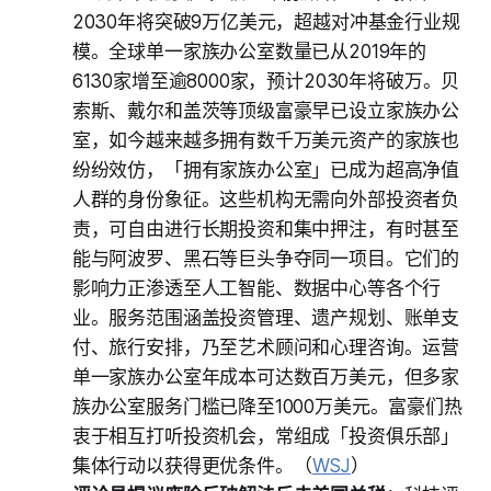
2030年将突破9万亿美元，超越对冲基金行业规
模。全球单一家族办公室数量已从2019年的
6130家增至逾8000家，预计2030年将破万。贝
索斯、戴尔和盖茨等顶级富豪早已设立家族办公
室，如今越来越多拥有数千万美元资产的家族也
纷纷效仿，「拥有家族办公室」已成为超高净值
人群的身份象征。这些机构无需向外部投资者负
责，可自由进行长期投资和集中押注，有时甚至
能与阿波罗、黑石等巨头争夺同一项目。它们的
影响力正渗透至人工智能、数据中心等各个行
业。服务范围涵盖投资管理、遗产规划、账单支
付、旅行安排，乃至艺术顾问和心理咨询。运营
单一家族办公室年成本可达数百万美元，但多家
族办公室服务门槛已降至1000万美元。富豪们热
衷于相互打听投资机会，常组成「投资俱乐部」
集体行动以获得更优条件。（
WSJ
）