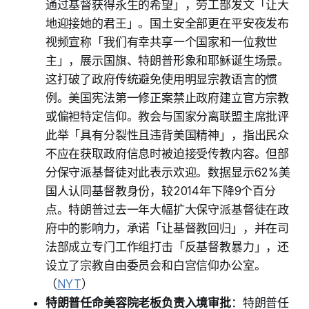
通过基督获得永生的希望」，劳工部发文「让大
地迎接她的君王」。国土安全部更在平安夜发布
视频宣称「我们有幸共享一个国家和一位救世
主」，展示国旗、特朗普形象和耶稣诞生场景。
这打破了政府传统避免使用明显宗教语言的惯
例。美国宪法第一修正案禁止政府建立官方宗教
或偏袒特定信仰。教会与国家分离联盟主席批评
此举「具有分裂性且违背美国精神」，指出民众
不应在获取政府信息时被迫接受传教内容。但部
分保守派基督徒对此表示欢迎。数据显示62%美
国人认同基督教身份，较2014年下降9个百分
点。特朗普过去一年大幅扩大保守派基督徒在政
府中的影响力，承诺「让基督教回归」，并在司
法部成立专门工作组打击「反基督教暴力」，还
设立了宗教自由委员会和白宫信仰办公室。
（
NYT
）
特朗普任命美容院老板负责入境审批
：特朗普任