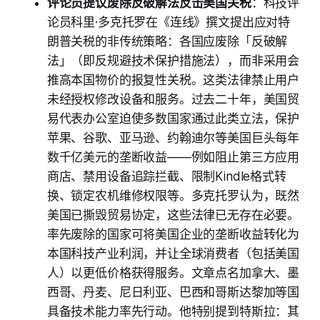
评论员提议废除反破解法反击美国关税
：科技评
论员科里·多克托罗在《连线》撰文提出应对特
朗普关税的非传统策略：各国应废除「反破解
法」（即反规避技术保护措施法），而非采用会
推高本国物价的报复性关税。这类法律禁止用户
未经授权修改设备和服务。过去二十年，美国贸
易代表办公室迫使多数国家通过此类立法，保护
苹果、谷歌、亚马逊、约翰迪尔等美国巨头每年
数千亿美元的垄断收益——例如阻止第三方应用
商店、禁用设备追踪拦截、限制Kindle格式转
换、锁定农机维修权限等。多克托罗认为，既然
美国已撕毁贸易协定，这些法律已无存在必要。
率先废除的国家可将美国企业的垄断收益转化为
本国科技产业利润，并让全球消费者（包括美国
人）以更低价格获得服务。文章点名加拿大、墨
西哥、丹麦、尼日利亚、巴西和哥斯达黎加等国
具备技术能力率先行动。他特别提到特斯拉：其