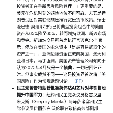
投资者正在重新思考风险管理。」更重要的是，
美元在危机时刻的避险地位不再可靠，尤其是特
朗普试图对美联储施压推行宽松货币政策。瑞士
隆巴德-奥迪耶银行已将典型投资组合中的美国
资产从65%降至60%，转而增持欧洲、新兴市场
和黄金。新加坡交易所首席执行官迈克尔·辛表
示，停放在美国的永久资本「是最容易武器化的
资产之一」，亚洲边际资金正流向英国、澳大利
亚和日本。马丁强调，美国资产管理公司倾向于
认为2025年4月只是一个插曲，一切已回归正
常。但事实截然不同——这是投资界首次将「美
国风险」作为常规话题讨论。（
FT
）
民主党警告特朗普批准英伟达AI芯片对华销售恐
提升中国军力
：纽约州民主党众议员格雷戈里·
米克斯（Gregory Meeks）与马萨诸塞州民主
党参议员伊丽莎白·沃伦联名致信商务部副部