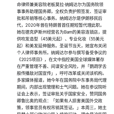
命律师兼美容院老板莫拉·纳姆达尔为国务院领
事事务助理国务卿，全权负责护照签发、签证审
批和吊销等核心事务。纳姆达尔是伊朗移民后
代，2020年曾在特朗普首任期短暂代理此职。
她在德克萨斯州经营名为Bam的美容连锁店，提
供吹发造型（45美元起）、专业化妆（55美元
起）和美发延伸服务。圣诞节当天，她宣布关闭
个人律师事务所。纳姆达尔参与撰写备受争议的
《2025项目》，在文中指控美国全球媒体署存
在严重管理不善、间谍安全风险，并「鹦鹉学舌
般传播敌对国宣传」，呼吁改革或关闭该机构。
多家媒体报道，她今年在国务院中东事务局代理
期间，内部出现管理和士气问题。她在参议院听
证会上表示，签证审批关乎国家安全，赞同国务
卿鲁比奥的观点：「如果有人损害美国外交政
策，领事官员有权吊销其签证。」本周三，她主