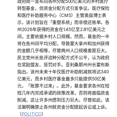
政府周一宣布向各州分配500亿美元的乡村医疗
转型基金，但资金分配方式引发争议。医疗保险
和医疗补助服务中心（CMS）主管奥兹博士表
示，该计划旨在「重塑系统」而非偿还账单。各
州2026年获得的资金在1.45亿至2.81亿美元之
间，主要依据乡村人口规模。然而，基金的一半
将在各州间平均分配，导致蒙大拿州和加州获得
的金额几乎相等，尽管两州人口规模差距巨大。
民主党州长批评这种分配方式不公平，认为政府
在奖励盟友、惩罚对手。亚利桑那州州长霍布斯
指出，该州未来十年仅医疗补助削减就将达340
亿美元，而乡村医疗基金最多只能提供50亿美
元，「账算不过来」。此外，基金要求各州在短
短几年内完成承诺的政策改革，否则将面临资金
削减，这让许多州感到压力巨大。尽管如此，该
法案明确禁止各州就资金分配提起诉讼或上诉。
（
POLITICO
）