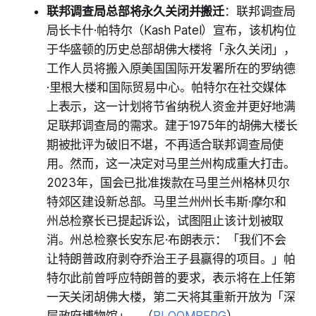
联邦调查局总部将永久关闭并搬迁
：联邦调查局
局长卡什·帕特尔（Kash Patel）宣布，该机构位
于华盛顿的历史总部胡佛大楼将「永久关闭」，
工作人员将搬入原美国国际开发署所在的罗纳德
·里根大楼和国际贸易中心。帕特尔在社交媒体
上表示，这一计划将节省纳税人资金并更好地满
足联邦调查局的需求。建于1975年的胡佛大楼长
期被批评为破旧不堪，不再适合联邦调查局使
用。然而，这一决定对马里兰州构成重大打击。
2023年，国会已批准拨款在马里兰州格林贝尔
特郊区建设新总部。马里兰州州长韦斯·摩尔和
州总检察长已提起诉讼，试图阻止该计划被取
消。州总检察长安东尼·布朗表示：「我们不会
让特朗普政府剥夺乔治王子县赢得的项目。」帕
特尔此前曾呼应特朗普的要求，表示将在上任第
一天关闭胡佛大楼，第二天将其重新开放为「深