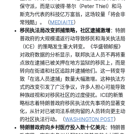
保守派，而是以彼得·蒂尔（Peter Thiel）和马
斯克为代表的科技亿万富翁，这场较量「将会非
常残酷」。（
MEDIAITE
）
移民执法局改变抓捕策略，社区逮捕激增
：特朗
普政府的大规模遣返行动导致移民和海关执法局
（ICE）的策略发生重大转变。《华盛顿邮报》
对政府数据的分析显示，联邦执法人员不再将重
点放在逮捕已被关押在地方监狱的移民上，而是
转向在街道和社区追踪并逮捕他们。这一转变导
致「在逃人员逮捕」数量大幅激增。这种执法方
式的改变引发了广泛争议，许多人担心可能导致
种族歧视和对移民社区的过度侵扰。ICE的新策
略标志着特朗普政府移民执法优先事项的显著变
化，从针对已被司法系统拘留的人员转向更主动
的社区执法行动。（
WASHINGTON POST
）
特朗普政府向乡村医疗投入数十亿美元
：特朗普