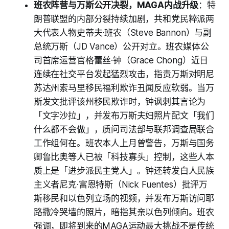
班农阵营与万斯公开决裂，MAGA内战升级
：特
朗普联盟的内部分裂持续加剧，共和党民粹派两
大代表人物史蒂夫·班农（Steve Bannon）与副
总统万斯（JD Vance）公开对立。班农媒体公
司首席运营官格蕾丝·钟（Grace Chong）近日
连续在社交平台发起猛烈攻击，指责万斯对明尼
苏达州索马里移民福利欺诈丑闻反应软弱。当万
斯发文批评该州移民欺诈时，钟讽刺其言论为
「文字沙拉」，并发布万斯夫妇照片配文「我们
什么都不会做」，质问司法部与联邦调查局联合
工作组何在。班农本人上月曾警告，万斯与国务
卿鲁比奥等人已被「科技寡头」控制，这些人本
质上是「进步派民主党人」。钟还转发白人民族
主义者尼克·富恩特斯（Nick Fuentes）批评万
斯移民和以色列立场的视频，并发布万斯访问耶
路撒冷哭墙的照片，暗指其亲以色列倾向。班农
强调，即将到来的MAGA运动最大挑战不是传统