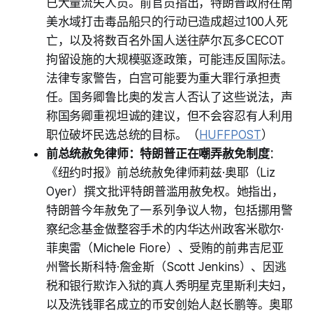
已大量流失人员。前官员指出，特朗普政府在南
美水域打击毒品船只的行动已造成超过100人死
亡，以及将数百名外国人送往萨尔瓦多CECOT
拘留设施的大规模驱逐政策，可能违反国际法。
法律专家警告，白宫可能要为重大罪行承担责
任。国务卿鲁比奥的发言人否认了这些说法，声
称国务卿重视坦诚的建议，但不会容忍有人利用
职位破坏民选总统的目标。（
HUFFPOST
）
前总统赦免律师：特朗普正在嘲弄赦免制度
：
《纽约时报》前总统赦免律师莉兹·奥耶（Liz
Oyer）撰文批评特朗普滥用赦免权。她指出，
特朗普今年赦免了一系列争议人物，包括挪用警
察纪念基金做整容手术的内华达州政客米歇尔·
菲奥雷（Michele Fiore）、受贿的前弗吉尼亚
州警长斯科特·詹金斯（Scott Jenkins）、因逃
税和银行欺诈入狱的真人秀明星克里斯利夫妇，
以及洗钱罪名成立的币安创始人赵长鹏等。奥耶