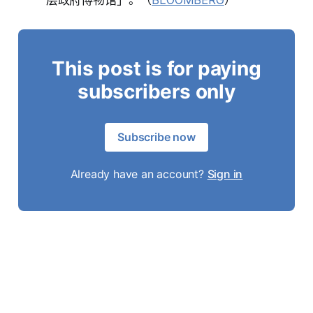
层政府博物馆」。（
BLOOMBERG
）
This post is for paying
subscribers only
Subscribe now
Already have an account?
Sign in