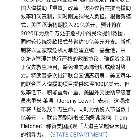
国人道援助「重置」改革。该协议旨在提高援助
效率和问责制，同时削减纳税人负担。根据新模
式，美国承诺初期投入20亿美元，预计将在
2026年为数千万处于危机中的民众提供救援，
同时较传统拨款模式节省约19亿美元开支。新机
制将以国家或危机为单位建立统一基金池，由
OCHA管理并执行严格的政策协议，确保资金用
于优先救生项目，避免流向恐怖组织或敌对势
力。特朗普多次批评联合国偏离初衷，美国每年
向联合国人道援助项目提供80至100亿美元，但
效率低下、职能重叠严重。美国外交援助高级官
员杰里米·莱温（Jeremy Lewin）表示，这项改
革将「拯救数千万生命，同时为纳税人节省数十
亿美元」。联合国副秘书长汤姆·弗莱彻（Tom
Fletcher）称赞美国展现「人道主义超级大国」
的领导力。（
STATE DEPARTMENT
）