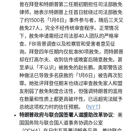
曾在拜登和特朗普第二任期初期担任司法部赦免
律师，她表示特朗普上任首日就绕过司法部赦免
了约1500名「1月6日」事件参与者，随后三天又
赦免27人，完全不经传统审查程序。正常情况
下，赦免申请需经过司法部40人团队的严格审
查、FBI背景调查以及检察官和受害者意见征
询。拜登四年任期内仅批准80项赦免，而特朗普
却在打高尔夫、收到信件或晚宴后随意赦免，甚
至承认「不认识」被赦免的赵长鹏。奥耶警告这
种做法已导致多名获赦的「1月6日」被告再次犯
罪。她批评拜登任期末也绕过审查赦免家人和盟
友削弱了赦免制度合法性，但强调特朗普的滥用
在数量和性质上都更具破坏性，已远超宪法赋予
总统这项权力时的信任预期。（
NYT
）
特朗普政府与联合国签署人道援助改革协议
：美
国国务院与联合国人道事务协调办公室
（OCHA）在日内瓦签署谅解备忘录，推动联合