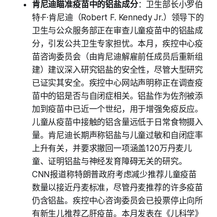
肯尼迪瞄准疫苗中的铝盐成分
：卫生部长小罗伯
特·F·肯尼迪（Robert F. Kennedy Jr.）领导下的
卫生与公众服务部正在审查儿童疫苗中的铝盐成
分，引发公共卫生专家担忧。本月，疾控中心疫
苗咨询委员会（由肯尼迪解雇前任成员后重新组
建）建议深入研究铝盐的安全性，尽管大型研究
已证实其安全。疾控中心网站声明称正在调查疫
苗中的铝是否与自闭症相关。铝盐作为佐剂被添
加到疫苗中已近一个世纪，用于增强免疫反应。
儿童从疫苗中接触的铝含量远低于日常食物摄入
量。肯尼迪长期声称铝盐与儿童过敏和自闭症率
上升有关，并要求撤回一项涵盖120万丹麦儿
童、证明铝盐与神经发育障碍无关的研究。
CNN报道称特朗普政府考虑减少推荐儿童疫苗
数量以接近丹麦标准，尽管丹麦推荐的许多疫苗
仍含铝盐。疾控中心咨询委员会已投票停止向所
有新生儿推荐乙肝疫苗。本月发表在《儿科学》