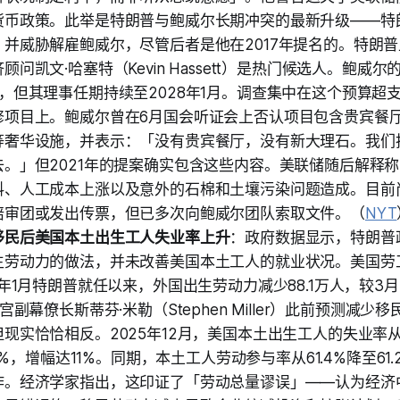
货币政策。此举是特朗普与鲍威尔长期冲突的最新升级——特
，并威胁解雇鲍威尔，尽管后者是他在2017年提名的。特朗
顾问凯文·哈塞特（Kevin Hassett）是热门候选人。鲍威
，但其理事任期持续至2028年1月。调查集中在这个预算超支
修项目上。鲍威尔曾在6月国会听证会上否认项目包含贵宾餐
等奢华设施，并表示：「没有贵宾餐厅，没有新大理石。我们
去。」但2021年的提案确实包含这些内容。美联储随后解释
料、人工成本上涨以及意外的石棉和土壤污染问题造成。目前
陪审团或发出传票，但已多次向鲍威尔团队索取文件。（
NYT
移民后美国本土出生工人失业率上升
：政府数据显示，特朗普
生劳动力的做法，并未改善美国本土工人的就业状况。美国劳
5年1月特朗普就任以来，外国出生劳动力减少88.1万人，较3
宫副幕僚长斯蒂芬·米勒（Stephen Miller）此前预测减
现实恰恰相反。2025年12月，美国本土出生工人的失业率从2
.1%，增幅达11%。同期，本土工人劳动参与率从61.4%降至61
作。经济学家指出，这印证了「劳动总量谬误」——认为经济