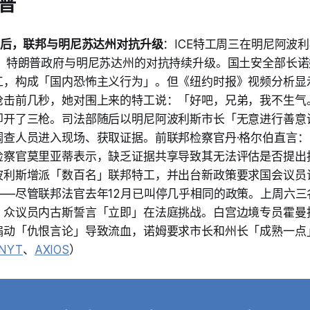
普
件后，联邦与明尼苏达州对抗升级
：ICE特工周三在明尼阿波利
后，特朗普政府与明尼苏达州的对抗持续升级。国土安全部长
工，构成「国内恐怖主义行为」。但《纽约时报》视频分析显
枪击前几秒，她对围上来的特工说：「好吧，兄弟，我不生气
即开了三枪。司法部随后以明尼阿波利斯市长「无意进行善意
调查人员进入现场、获取证据。前联邦检察官丹·格尔伯直言
检察官莫里亚蒂表示，缺乏证据共享导致其无法评估是否提出
波利斯增派「数百名」联邦特工，并出台新政策要求国会议员访
——尽管联邦法官去年12月已叫停几乎相同的政策。上周六三
，众议员内古斯誓言「立即」在法庭挑战。白宫边境专员霍曼
煽动「仇恨言论」导致流血，诺姆要求市长和州长「成熟一点
NYT
、
AXIOS
）