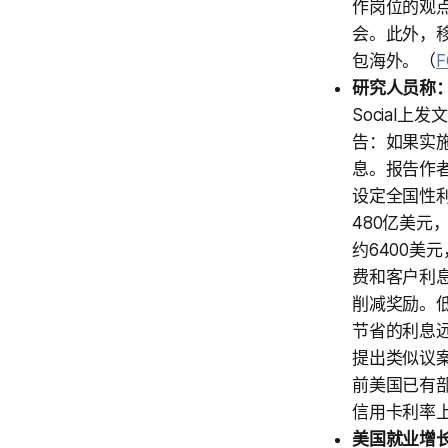
作岗位的观
会。此外，
包海外。（
F
研究人员称
Social
告：如果实施
息。报告作者
设定全国性
480亿美元
约6400美
费和客户利
削减奖励。
节省的利息远
提出类似议
前美国已有
信用卡利率上
美国就业增