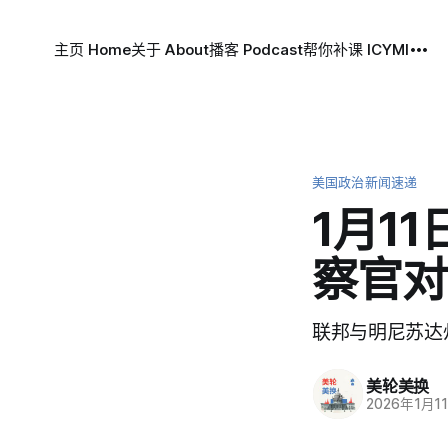
主页 Home
关于 About
播客 Podcast
帮你补课 ICYMI
美国政治新闻速递
1月1
察官对
联邦与明尼苏达
美轮美换
2026年1月1