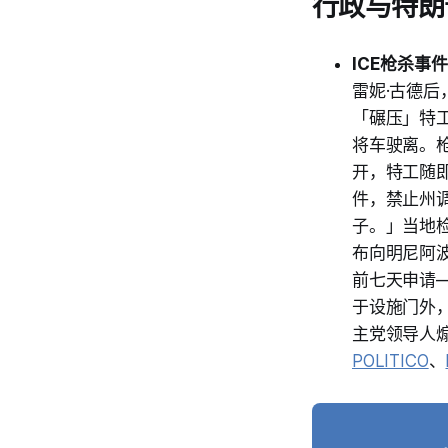
行政与特朗
ICE枪杀事
雷妮·古德
「碾压」特
将车驶离。
开，特工随
件，禁止州
子。」当地
布向明尼阿
前七天申请
于设施门外
主党领导人
POLITICO
、