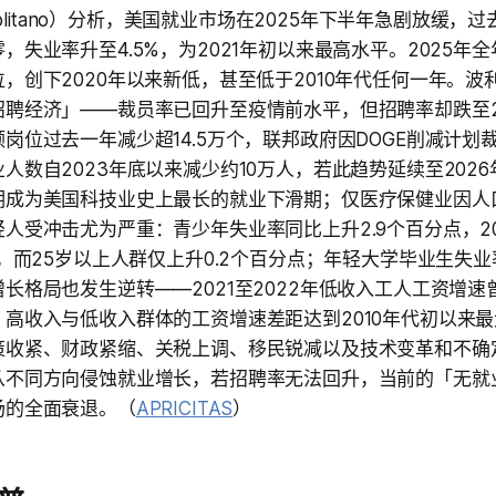
 Politano）分析，美国就业市场在2025年下半年急剧放缓
，失业率升至4.5%，为2021年初以来最高水平。2025年全
，创下2020年以来新低，甚至低于2010年代任何一年。波
招聘经济」——裁员率已回升至疫情前水平，但招聘率却跌至2
岗位过去一年减少超14.5万个，联邦政府因DOGE削减计划裁
人数自2023年底以来减少约10万人，若此趋势延续至202
期成为美国科技业史上最长的就业下滑期；仅医疗保健业因人
人受冲击尤为严重：青少年失业率同比上升2.9个百分点，2
点，而25岁以上人群仅上升0.2个百分点；年轻大学毕业生失业
长格局也发生逆转——2021至2022年低收入工人工资增
，高收入与低收入群体的工资增速差距达到2010年代初以来
策收紧、财政紧缩、关税上调、移民锐减以及技术变革和不确
从不同方向侵蚀就业增长，若招聘率无法回升，当前的「无就
场的全面衰退。（
APRICITAS
）