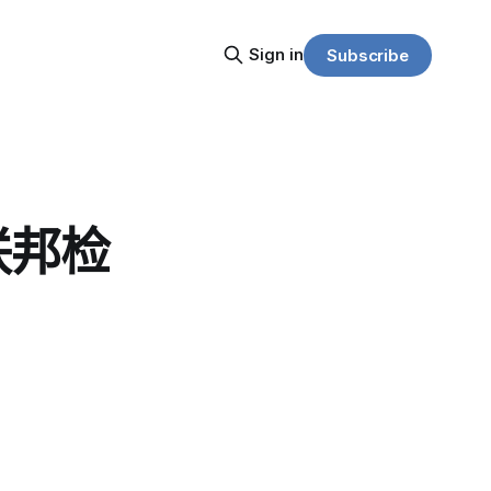
Sign in
Subscribe
联邦检