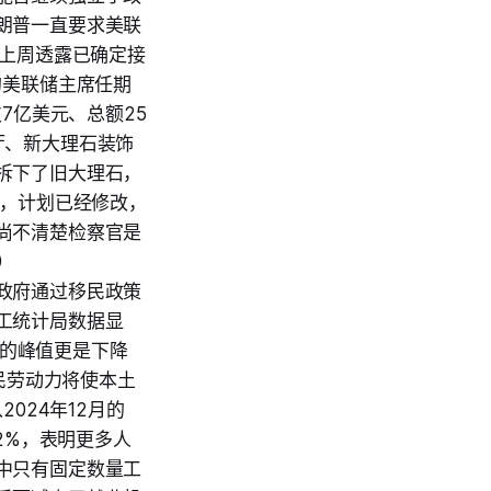
朗普一直要求美联
普上周透露已确定接
尔的美联储主席任期
7亿美元、总额25
厅、新大理石装饰
拆下了旧大理石，
称，计划已经修改，
尚不清楚检察官是
）
政府通过移民政策
工统计局数据显
月的峰值更是下降
少移民劳动力将使本土
024年12月的
.2%，表明更多人
中只有固定数量工