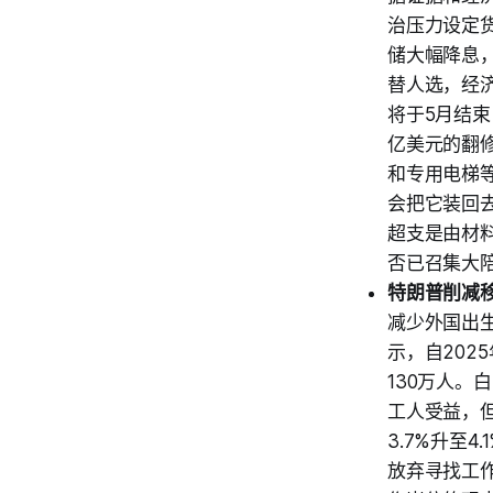
治压力设定
储大幅降息
替人选，经济
将于5月结束
亿美元的翻
和专用电梯
会把它装回
超支是由材
否已召集大
特朗普削减
减少外国出
示，自202
130万人。白
工人受益，但
3.7%升至4
放弃寻找工