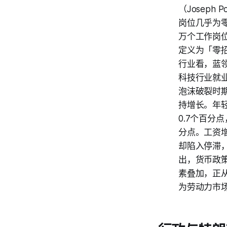
（Joseph
岗位几乎为零
万个工作岗位
定义为「零
行业看，蓝领
科技行业就业
泡沫破裂时
持增长。年轻
0.7个百分
分点。工资增
却陷入停滞
出，货币政
素叠加，正
为劳动力市