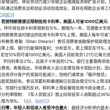
点是错误的。移民劳动力减少导致企业缩减投资和扩张计划，
移民通过消费支出和创业活动创造就业，其存在帮助企业将工
ORBES
）
：若按特朗普提议限制信用卡利率，美国人可省1000亿美元
上发文，呼吁将信用卡利率限制在10%，期限为一年。范德堡大学
特朗普竞选时提出的信用卡利率10%上限，美国人每年可省下
布赖恩·希勒（Brian Shearer）曾任消费者金融保护局助
利率上限，银行仍能保持盈利；分析显示，若上限定在15%，
，定在10%则可省1000亿美元。美国人目前背负1.21万亿美
元，平均利率达21%，远高于十年前的12%。银行主要靠两项
息费用。希勒指出，手续费收入足以支撑信用卡奖励计划，因
低信用评分客户的奖励可能减少，但他们通常会「循环借贷」
超奖励损失。参议员霍利和桑德斯已在国会提交10%上限法案
案。但银行业强烈反对，称利率上限会摧毁信用卡商业模式，
部分利率限制：《军人贷款法》禁止向现役军人收取超过36%
限为18%。（
AP
、
WAPO
）
长归零，年轻人和低收入者受冲击最大
：据经济分析师约瑟夫