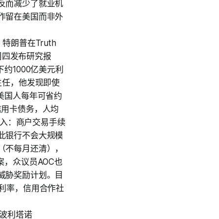
反而减少了就业机
作留在美国而非外
：特朗普在Truth
周四发布研究报
约1000亿美元利
理主任，他发现即使
美国人每年可省约
元信用卡债务，人均
收入：商户交易手续
此银行不会大规模
（不每月还清），
，众议员AOC也
威胁奖励计划。目
利率，信用合作社
·波利塔诺