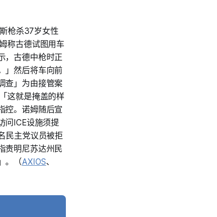
斯枪杀37岁女性
诺姆称古德试图用车
示，古德中枪时正
。」然后将车向前
调查」为由接管案
：「这就是掩盖的样
指控。诺姆随后宣
问ICE设施须提
名民主党议员被拒
指责明尼苏达州民
」。（
AXIOS
、