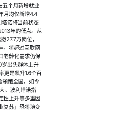
，过去五个月新增就业
年月均仅新增4.4
利塔诺将当前状态
013年的低点。从
撤27.7万岗位，
6年，将超过互联网
口老龄化需求仍保
0岁出头群体上升
率更是飙升1.6个百
速曾领跑全国，如今
最大。波利塔诺指
定性上升等多重因
业复苏」恐将演变