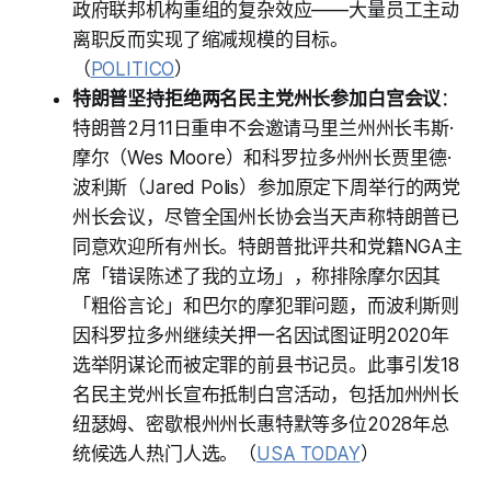
政府联邦机构重组的复杂效应——大量员工主动
离职反而实现了缩减规模的目标。
（
POLITICO
）
特朗普坚持拒绝两名民主党州长参加白宫会议
：
特朗普2月11日重申不会邀请马里兰州州长韦斯·
摩尔（Wes Moore）和科罗拉多州州长贾里德·
波利斯（Jared Polis）参加原定下周举行的两党
州长会议，尽管全国州长协会当天声称特朗普已
同意欢迎所有州长。特朗普批评共和党籍NGA主
席「错误陈述了我的立场」，称排除摩尔因其
「粗俗言论」和巴尔的摩犯罪问题，而波利斯则
因科罗拉多州继续关押一名因试图证明2020年
选举阴谋论而被定罪的前县书记员。此事引发18
名民主党州长宣布抵制白宫活动，包括加州州长
纽瑟姆、密歇根州州长惠特默等多位2028年总
统候选人热门人选。（
USA TODAY
）