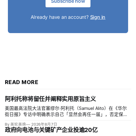
Subscribe now
Already have an account?
Sign in
READ MORE
阿利托称将留任并阐释实用原旨主义
美国最高法院大法官塞缪尔·阿利托（Samuel Alito）在《华尔
街日报》专访中明确表示自己「显然会再任一届」，否定保守
派要求他趁共和党掌控参议院时退休、让特朗普提名年轻继任
By 美轮美换
2026年8月7日
者的呼声。76岁的阿利托称这类催退提醒他生命有限，却也暗
政府向电池与关键矿产企业投逾20亿
含法官可以互换的误解。