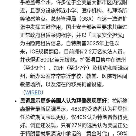
乎覆盖每个州，许多位于全美最大都市区内或附
近，且部分设施邻近小学、医疗机构、礼拜场所
等敏感地点。总务管理局（GSA）在这一激进扩
张中发挥关键作用，国土安全部甚至要求其绕过
正常政府租赁采购程序，并以「国家安全担忧」
为由隐藏租赁信息。自特朗普2025年上任以
来，ICE规模翻倍，目前拥有2.2万名执法人员，
并获得近800亿美元拨款。扩张项目集中在德州
（至少9个）、加州（至少7个）及纽约和新泽西
州，新办公室常常靠近学校、教堂、医院等民间
敏感场所，以及潜在的移民拘留设施。
（
WIRED
）
民调显示更多美国人认为拜登表现更好
：拉斯穆
森报告最新民调显示，48%的受访者认为拜登担
任总统期间表现更好，仅40%认为特朗普做得更
好。调查还发现，只有27%的选民认为美国正处
于特朗普就职演说中承诺的「黄金时代」，58%