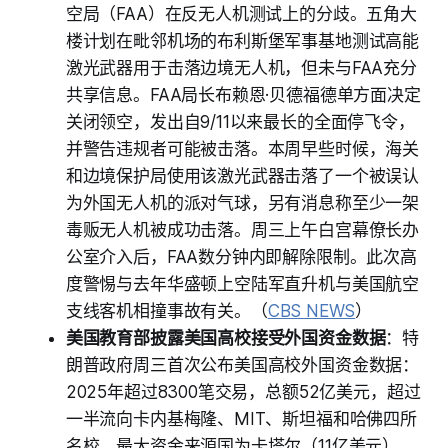
空局（FAA）在反无人机测试上的分歧。五角大
楼计划在毗邻机场的布利斯堡军事基地测试高能
激光武器用于击落边境无人机，但未与FAA充分
共享信息。FAA局长布赖恩·贝德福德单方面决定
关闭领空，发出自9/11以来最长的全面停飞令，
并警告违规者可能被击落。本周早些时候，海关
和边境保护局使用该激光武器击落了一个被误认
为外国无人机的派对气球，另有消息称至少一架
毒贩无人机被成功击落。周三上午白宫幕僚长办
公室介入后，FAA数分钟内即解除限制。此次高
度警惕与去年华盛顿上空陆军直升机与美国航空
支线客机相撞事故有关。（
CBS NEWS
）
美国教育部披露美国高校接受外国资金数据
：特
朗普政府周三首次公布美国高校外国资金数据：
2025年超过8300笔交易，总额52亿美元，超过
一半流向卡内基梅隆、MIT、斯坦福和哈佛四所
名校。最大资金来源国为卡塔尔（11亿美元）、