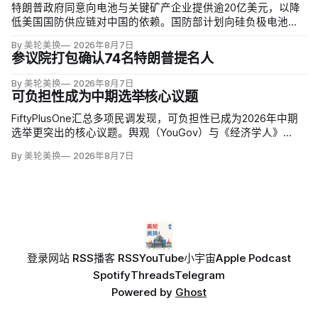
特朗普政府同意向电池与关键矿产企业提供逾20亿美元，以降
低美国国防供应链对中国的依赖。国防部计划向硅负极电池公
司Sila Nanotechnologies提供14亿美元贷款，并向在澳大利亚
By 美轮美换
2026年8月7日
开采钪的日出能源金属公司（Sunrise Energy Metals）提供4亿
参议院打包确认74名特朗普提名人
美元贷款，美…
By 美轮美换
2026年8月7日
可负担性成为中期选举核心议题
FiftyPlusOne汇总多项民调发现，可负担性已成为2026年中期
选举更突出的核心议题。舆观（YouGov）与《经济学人》
（The Economist）调查中，把通胀和物价列为全国最重要问
By 美轮美换
2026年8月7日
题的美国人，从2024年10月的24%升至今年5月的30%，本周进
一步升至36%。
登录
网站 RSS
播客 RSS
YouTube
小宇宙
Apple Podcast
Spotify
Threads
Telegram
Powered by
Ghost