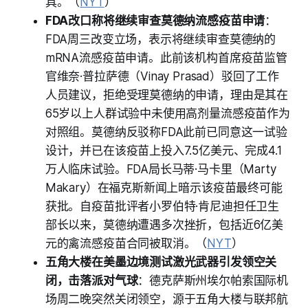
具。（
NYT
）
FDA改口称将继续审查莫德纳流感疫苗申请
：
FDA周三改变立场，表示将继续审查莫德纳的
mRNA流感疫苗申请。此前该机构首席疫苗监管
官维奈·普拉萨德（Vinay Prasad）驳回了工作
人员建议，拒绝受理莫德纳的申请，理由是其在
65岁以上人群试验中未使用高剂量流感疫苗作为
对照组。莫德纳反驳称FDA此前已同意这一试验
设计，并已在该疫苗上投入7.5亿美元、完成4.1
万人临床试验。FDA局长马蒂·马卡里（Marty
Makary）在福克斯新闻上暗示该疫苗最终可能
获批。自疫苗批评者小罗伯特·肯尼迪担任卫生
部长以来，莫德纳遭遇多次挫折，包括近6亿美
元的禽流感疫苗合同被取消。（
NYT
）
五角大楼在美墨边境测试激光武器引发领空关
闭，击落派对气球
：德克萨斯州埃尔帕索国际机
场周二晚突然关闭领空，源于五角大楼与联邦航