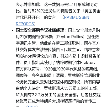
表示并非如此。这一数据与去年1月形成鲜明对
比，当时52%的选民认同特朗普关于「美国黄金
时代已经开启」的宣言。（
RASMUSSEN
REPORTS
）
国土安全部聘争议社媒经理
：国土安全部本月聘
用21岁的佩顿·罗林斯（Peyton Rollins）担任数
字通讯主管。他此前在劳工部任职时，因在官方
社交媒体发布涉嫌传播白人民族主义、纳粹意象
和QAnon阴谋论的内容，引发内部十多封警告邮
件。员工指出其使用了纳粹时期字体Fraktur、
南方邦联符号、1920至1930年代风格的煽动性
图像等。多名离职员工透露，罗林斯接管后职业
公务员完全失去对社交媒体的控制权，所有内容
由他个人决定。罗林斯现从1.5万员工的劳工部，
转入拥有22.2万员工的国土安全部，后者社交媒
体账号正成为特朗普大规模驱逐行动的宣传工