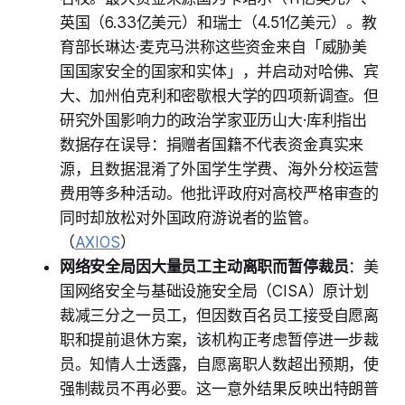
英国（6.33亿美元）和瑞士（4.51亿美元）。教
育部长琳达·麦克马洪称这些资金来自「威胁美
国国家安全的国家和实体」，并启动对哈佛、宾
大、加州伯克利和密歇根大学的四项新调查。但
研究外国影响力的政治学家亚历山大·库利指出
数据存在误导：捐赠者国籍不代表资金真实来
源，且数据混淆了外国学生学费、海外分校运营
费用等多种活动。他批评政府对高校严格审查的
同时却放松对外国政府游说者的监管。
（
AXIOS
）
网络安全局因大量员工主动离职而暂停裁员
：美
国网络安全与基础设施安全局（CISA）原计划
裁减三分之一员工，但因数百名员工接受自愿离
职和提前退休方案，该机构正考虑暂停进一步裁
员。知情人士透露，自愿离职人数超出预期，使
强制裁员不再必要。这一意外结果反映出特朗普