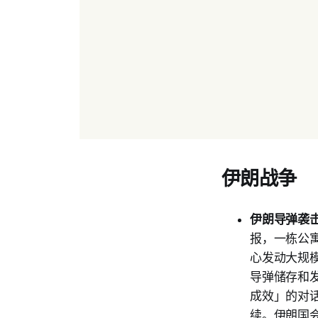
伊朗战争
伊朗导弹袭
报，一栋公
心发动大规
导弹储存和
成效」的对
续。伊朗国会