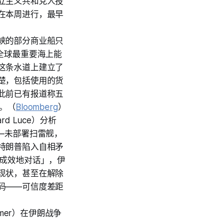
立主义共和党人投
在本周进行，最早
峡的部分商业船只
全球最重要海上能
这条水道上建立了
楚，包括使用的货
此前已有报道称五
。（
Bloomberg
）
d Luce）分析
—未部署扫雷舰，
特朗普陷入自相矛
有成效地对话」，伊
现状，甚至在解除
码——可信度差距
rmer）在伊朗战争