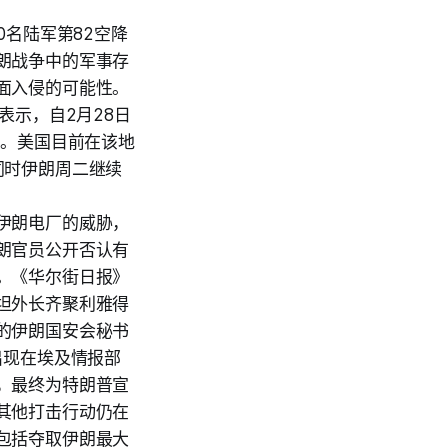
0名陆军第82空降
朗战争中的军事存
面入侵的可能性。
表示，自2月28日
人。美国目前在该地
同时伊朗周二继续
伊朗电厂的威胁，
朗官员公开否认有
。《华尔街日报》
坦外长齐聚利雅得
的伊朗国安会秘书
破出现在埃及情报部
，最终为特朗普宣
其他打击行动仍在
包括夺取伊朗最大