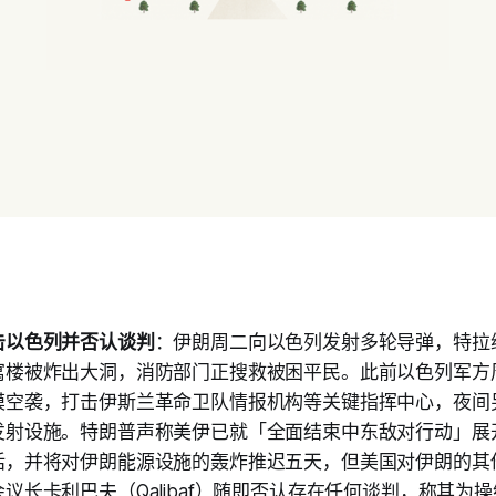
击以色列并否认谈判
：伊朗周二向以色列发射多轮导弹，特拉
寓楼被炸出大洞，消防部门正搜救被困平民。此前以色列军方
模空袭，打击伊斯兰革命卫队情报机构等关键指挥中心，夜间
发射设施。特朗普声称美伊已就「全面结束中东敌对行动」展
话，并将对伊朗能源设施的轰炸推迟五天，但美国对伊朗的其
议长卡利巴夫（Qalibaf）随即否认存在任何谈判，称其为