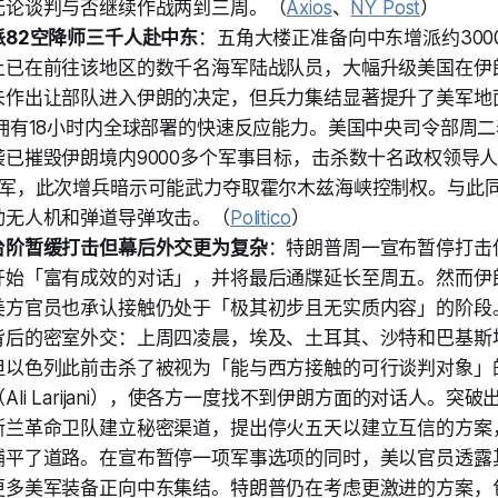
无论谈判与否继续作战两到三周。（
Axios
、
NY Post
）
派82空降师三千人赴中东
：五角大楼正准备向中东增派约300
上已在前往该地区的数千名海军陆战队员，大幅升级美国在伊
未作出让部队进入伊朗的决定，但兵力集结显著提升了美军地
拥有18小时内全球部署的快速反应能力。美国中央司令部周二
袭已摧毁伊朗境内9000多个军事目标，击杀数十名政权领导
驻军，此次增兵暗示可能武力夺取霍尔木兹海峡控制权。与此
动无人机和弹道导弹攻击。（
Politico
）
台阶暂缓打击但幕后外交更为复杂
：特朗普周一宣布暂停打击
开始「富有成效的对话」，并将最后通牒延长至周五。然而伊
美方官员也承认接触仍处于「极其初步且无实质内容」的阶段
背后的密室外交：上周四凌晨，埃及、土耳其、沙特和巴基斯
但以色列此前击杀了被视为「能与西方接触的可行谈判对象」
Ali Larijani），使各方一度找不到伊朗方面的对话人。突
斯兰革命卫队建立秘密渠道，提出停火五天以建立互信的方案
铺平了道路。在宣布暂停一项军事选项的同时，美以官员透露
更多美军装备正向中东集结。特朗普仍在考虑更激进的方案，