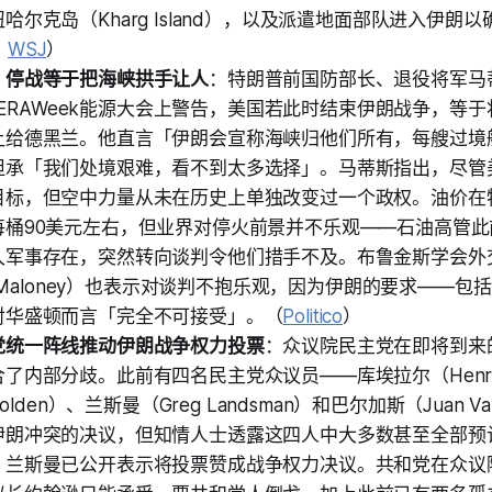
哈尔克岛（Kharg Island），以及派遣地面部队进入伊朗
、
WSJ
）
：停战等于把海峡拱手让人
：特朗普前国防部长、退役将军马蒂
）在CERAWeek能源大会上警告，美国若此时结束伊朗战争，等
让给德黑兰。他直言「伊朗会宣称海峡归他们所有，每艘过境
坦承「我们处境艰难，看不到太多选择」。马蒂斯指出，尽管
目标，但空中力量从未在历史上单独改变过一个政权。油价在
每桶90美元左右，但业界对停火前景并不乐观——石油高管
久军事存在，突然转向谈判令他们措手不及。布鲁金斯学会外
ne Maloney）也表示对谈判不抱乐观，因为伊朗的要求——
对华盛顿而言「完全不可接受」。（
Politico
）
党统一阵线推动伊朗战争权力投票
：众议院民主党在即将到来
了内部分歧。此前有四名民主党众议员——库埃拉尔（Henry C
Golden）、兰斯曼（Greg Landsman）和巴尔加斯（Juan 
伊朗冲突的决议，但知情人士透露这四人中大多数甚至全部预
兰斯曼已公开表示将投票赞成战争权力决议。共和党在众议院仅