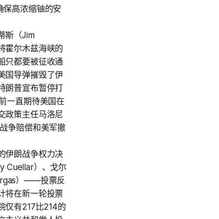
以确保高浓缩铀的安
斯（Jim
于将霍尔木兹海峡的
船只都要被征收通
美国导弹摧毁了伊
特朗普宣布暂停打
此前一直期待美国在
交政策主任马洛尼
包括战争赔偿和美军撤
的伊朗战争权力决
uellar）、戈尔
Vargas）——投票反
计将在新一轮投票
有217比214的