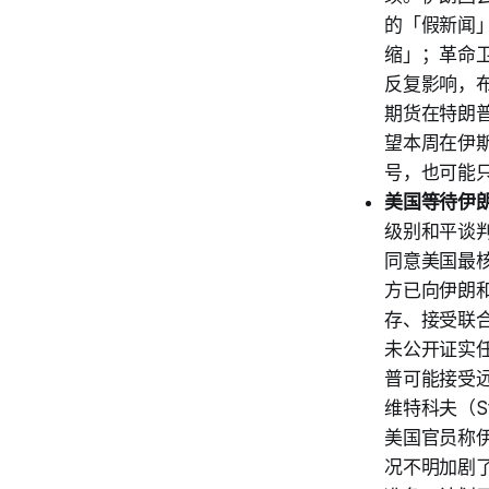
的「假新闻
缩」；革命
反复影响，布伦
期货在特朗普
望本周在伊
号，也可能
美国等待伊
级别和平谈
同意美国最
方已向伊朗和
存、接受联
未公开证实
普可能接受
维特科夫（St
美国官员称伊
况不明加剧