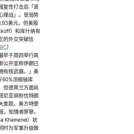
报复性打击后「退
心理战」。受局势
1.93美元，但美股
off）和库什纳有
正的外交突破信
BC
）
最早于周四举行高
斯公开宣称伊朗已
拥有核武器。」美
斤60%浓缩铀库
，但德黑兰方面尚
塔尼亚胡担忧特朗
大差距。美方特使
朗普汇报，知情者寥寥。
hamenei）状
同时为军事升级做