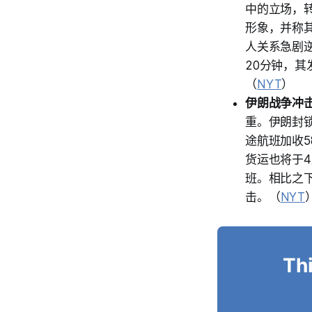
中的立场，
形象，并称
人关系急剧
20分钟，
（
NYT
）
伊朗战争冲
重。伊朗封
途航班加收
货运也将于
班。相比之
击。（
NYT
Thi