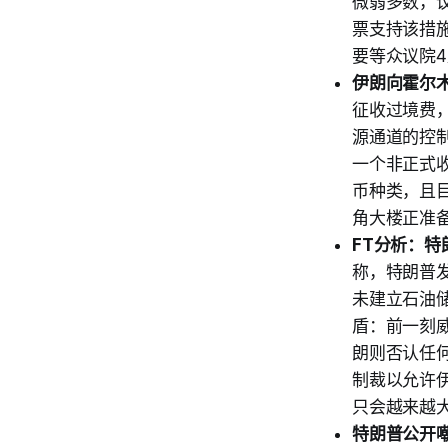
微弱多数，
票支持该措
要等众议院4
伊朗向霍尔
征收过境费
源通道的控
一个非正式
币种类，且
角大楼正准
FT分析：特
称，特朗普
未建立石油
盾：前一刻
朗则否认任
制裁以允许
只会越来越
特朗普公开