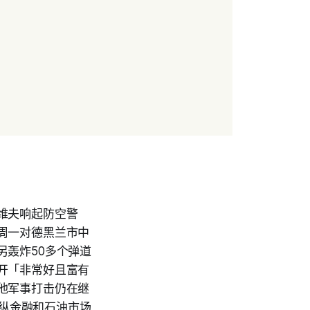
维夫响起防空警
周一对德黑兰市中
另轰炸50多个弹道
开「非常好且富有
他军事打击仍在继
操纵金融和石油市场