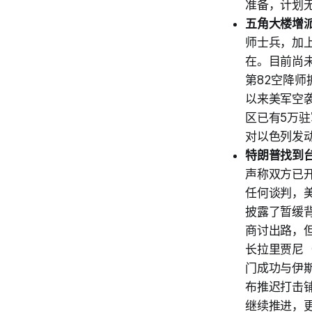
准备，计划
五角大楼增
师士兵，加
在。目前尚
第82空降师
以来美军空
区已有5万
对以色列发
特朗普找到
声称双方已
任何谈判，
披露了暂缓
商讨出路，
长拉里贾尼（
门成功与伊
布推迟打击
继续推进，