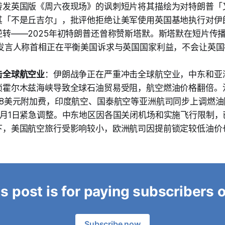
转发英国版《周六夜现场》的讽刺短片将其描绘为对特朗普「
其「不是丘吉尔」，批评他拒绝让美军使用英国基地执行对伊
逆转——2025年初特朗普还曾称赞斯塔默。斯塔默在短片传
其发言人称首相正在平衡美国诉求与英国国家利益，不会让英
击全球航空业
：伊朗战争正在严重冲击全球航空业，中东和亚
锁霍尔木兹海峡导致全球石油贸易受阻，航空燃油价格翻倍。
58美元附加费，印度航空、国泰航空等亚洲航司同步上调燃
4月1日紧急调整。中东地区因各国关闭机场和实施飞行限制，
下，美国航空旅行受影响较小，欧洲航司因提前锁定较低油价
）
s post is for paying subscribers 
Subscribe now