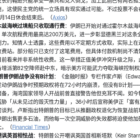
议长约翰逊只能承受一票共和党人倒戈，加上此前已有两名孤
施，这使民主党的统一立场具有现实通过可能。不过投票不会
月14日休会结束后。（
Axios
）
木兹海峡过境船只收取通行费
：伊朗已开始对通过霍尔木兹海
，单次航程费用最高达200万美元，进一步彰显德黑兰对这条
制力。知情人士透露，这些费用以不定期方式收取，实际上在
收费站。部分船只已支付了这笔费用，但具体付款机制尚不清
目前看来并非系统性收费。这一举措正值美伊冲突升级之际，
备增派第82空降师赴中东，暗示美方可能武力夺取海峡控制权
朗普伊朗战争没有B计划
：《金融时报》专栏作家卢斯（Edwar
发动伊朗战争时预期政权将在72小时内崩溃，但没有B计划—
储备，海湾国家领导人开战前曾直接警告他但充耳不闻。如今
威胁「从未见过的毁灭性力量」，36小时后宣称美伊正「富
何谈判。卢斯指出特朗普的目标已从推翻政权退化为恢复战前
伊朗出售更多石油，而他每一次空洞威胁的失效都将迫使他加
大。（
Financial Times
）
嘲讽英首相怯战
：特朗普公开嘲讽英国首相斯塔默（Keir Sta