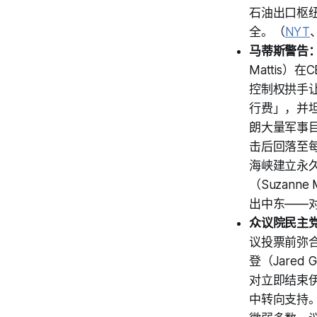
石油出口枢纽
全。（
NYT
马蒂斯警告
Mattis
控制权拱手
行费」，并
朗大量军事
击后回落至
海峡建立永
（Suzan
出中东——
众议院民主
议投票前弥合
登（Jared 
对立即结束
中转向支持。