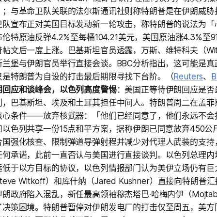
」；与革命卫队关联的法尔斯通讯社则称特朗普是在伊朗威胁
卫队宣布正对美国目标发动新一轮攻击，称特朗普的说法为「
特原油反弹4.2%至每桶104.21美元，美国原油涨4.3%至9
帖文后一度上涨。巴基斯坦官员透露，万斯、维特科夫（Witk
斯兰堡与伊朗官员举行直接会谈。BBC分析指出，这可能是真
只是特朗普为自设的打击最后期限寻找下台阶。（
Reuters
、
B
朗回应和谈峰会，以色列高度警惕
：美国正等待伊朗回应是否
判，巴基斯坦、埃及和土耳其担任中间人。特朗普周二在孟菲
核心条件——放弃核武器：「他们已经同意了，他们永远不会
以色列共享一份15点和平方案，据称伊朗已同意放弃450公
合国强化核查、限制弹道导弹射程并减少对代理人武装的支持
任何承诺，此前一直否认与美国进行直接谈判。以色列总理内
远低于以方目标的协议，以色列情报部门认为美伊立场仍有巨
eve Witkoff）和库什纳（Jared Kushner）直接向特
朗政府陷入混乱，新任最高领袖穆杰塔巴·哈梅内伊（Mojtaba K
了决策困境。特朗普暂停对伊朗发电厂的打击仅至周五，美方