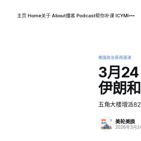
主页 Home
关于 About
播客 Podcast
帮你补课 ICYMI
美国政治新闻速递
3月2
伊朗和
五角大楼增派8
美轮美换
2026年3月2