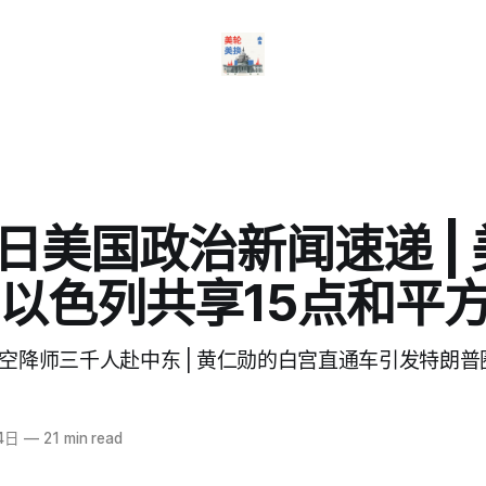
4日美国政治新闻速递 |
以色列共享15点和平
2空降师三千人赴中东 | 黄仁勋的白宫直通车引发特朗
4日
—
21 min read