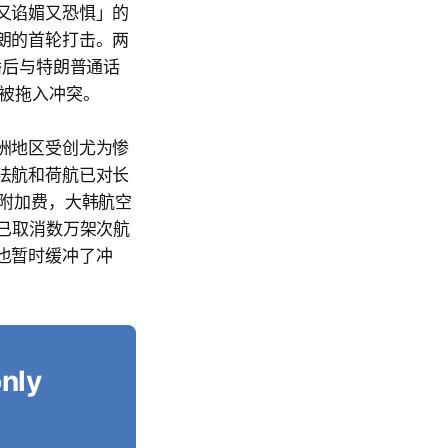
又谄媚又恐惧」的
朗的首轮打击。两
播后与特朗普通话
国被拖入冲突。
洲地区受创尤为惨
法航和荷航已对长
油附加费，大韩航空
已取消数万架次航
也暂时缓冲了冲
only