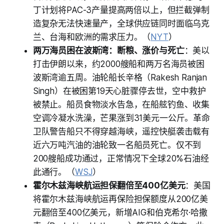
丁计划将PAC-3产量提高两倍以上，但拦截弹制
造复杂无法快速量产，全球供应链同时面临乌克
兰、台海和欧洲的需求压力。（
NYT
）
两万海员困在波斯湾：断粮、涨价与死亡
：美以
打击伊朗以来，约2000艘船和两万名海员被困
波斯湾逾五周。油轮船长辛格（Rakesh Ranjan
Singh）在被困第19天心脏骤停去世，空中救护
被禁止。船员食物淡水告急，在船舷钓鱼、收集
空调冷凝水洗澡，芒果涨到31美元一公斤。革命
卫队警告船只不得穿越海峡，遥控快艇袭击载有
近六万吨汽油的油轮致一名船员死亡。仅不到
200艘船成功通过，正常情况下全球20%石油经
此通行。（
WSJ
）
霍尔木兹海峡航运担保翻倍至400亿美元
：美国
将霍尔木兹海峡航运再保险担保额度从200亿美
元翻倍至400亿美元，新增AIG和伯克希尔·哈撒