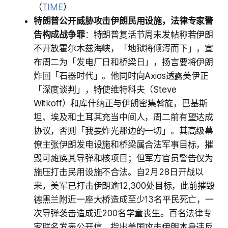
（
TIME
）
特朗普公开威胁攻击伊朗民用设施，法律专家警
告构成战争罪
：特朗普复活节周末发帖称若伊朗
不开放霍尔木兹海峡，「地狱将倾泻而下」，宣
布周二为「发电厂日和桥梁日」，扬言要将伊朗
炸回「石器时代」。他同时向Axios透露美伊正
「深度谈判」，特使维特科夫（Steve
Witkoff）和库什纳正与伊朗密集斡旋，巴基斯
坦、埃及和土耳其充当中间人，周二前有望达成
协议，否则「我要炸光那边的一切」。其高级幕
僚主张伊朗发电设施和桥梁属合法军事目标，摧
毁可瘫痪其导弹和核项目；但军方官员警告仅为
施压打击民用设施不合法。自2月28日开战以
来，美军已打击伊朗逾12,300处目标，此前摧毁
德黑兰附近一座大桥造成至少13名平民死亡，一
次导弹袭击造成近200名学童丧生。百名法律专
家联名发表公开信，指出美国攻击伊朗本身违反