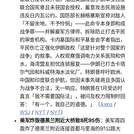
联合国宪章且未获国会授权，蓄意攻击民用设施
违反日内瓦公约。国防部长赫格塞斯宣称对敌人
「不留余地、不予怜悯」——此命令本身即构成
战争罪——并解雇军方律师、拆除防止打击平民
的审查机构。卡内基国际和平基金会学者指出，
平民伤亡正强化伊朗政权「这是针对整个国家的
战争」的叙事。人权观察强调电力关系医院和供
水，海湾盟友担忧连锁报复——伊朗已打击卡塔
尔气田和科威特海水淡化厂。特朗普呼吁欧洲、
中国和印度联合护航，但因未事先磋商且多国认
为战争不合法，无一响应。特朗普在1月受访时
直言「我不需要国际法」，被问及权力限制时回
答：「有一个，我自己的道德。」（
Axios
/
WSJ
/
NYT
/
NYT
）
美军炸毁德黑兰附近大桥致8死95伤
：美军周四
轰炸了德黑兰附近连接首都与里海的B1公路大