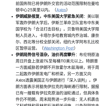
前国务院已将伊朗外交官的活动范围限制在曼哈
顿中心25英里以内。（
Axios
）
伊朗威胁报复，中东美国大学紧急关闭
：美以联
军轰炸伊朗大学后，伊斯兰革命卫队宣布中东美
国学校为「合法打击目标」。贝鲁特美国大学限
制人员进入，卡塔尔多哈教育城内乔治城、康奈
尔、西北等分校全部关闭，纽约大学阿布扎比校
区暂停运营。（
Washington Post
）
伊朗局势信号混杂，油价再度攀升
：布伦特原油
周日开盘上涨逾1%至每桶110美元以上。特朗普
一方面威胁若伊朗不开放霍尔木兹海峡，将于周
二起轰炸伊朗发电厂和桥梁，另一方面又向
Axios透露美国正与伊朗进行「深入谈判」。伊
朗方面表示将豁免伊拉克的海峡通行限制，据报
已有一艘载有伊拉克原油的油轮通过，但具体条
件仍不明朗。周末局势进一步升级：无人机袭击
了科威特和巴林的石油相关设施，以色列则攻击