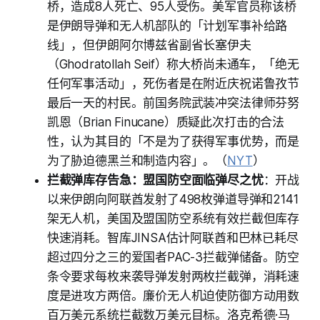
桥，造成8人死亡、95人受伤。美军官员称该桥
是伊朗导弹和无人机部队的「计划军事补给路
线」，但伊朗阿尔博兹省副省长塞伊夫
（Ghodratollah Seif）称大桥尚未通车，「绝无
任何军事活动」，死伤者是在附近庆祝诺鲁孜节
最后一天的村民。前国务院武装冲突法律师芬努
凯恩（Brian Finucane）质疑此次打击的合法
性，认为其目的「不是为了获得军事优势，而是
为了胁迫德黑兰和制造内容」。（
NYT
）
拦截弹库存告急：盟国防空面临弹尽之忧
：开战
以来伊朗向阿联酋发射了498枚弹道导弹和2141
架无人机，美国及盟国防空系统有效拦截但库存
快速消耗。智库JINSA估计阿联酋和巴林已耗尽
超过四分之三的爱国者PAC-3拦截弹储备。防空
条令要求每枚来袭导弹发射两枚拦截弹，消耗速
度是进攻方两倍。廉价无人机迫使防御方动用数
百万美元系统拦截数万美元目标。洛克希德·马