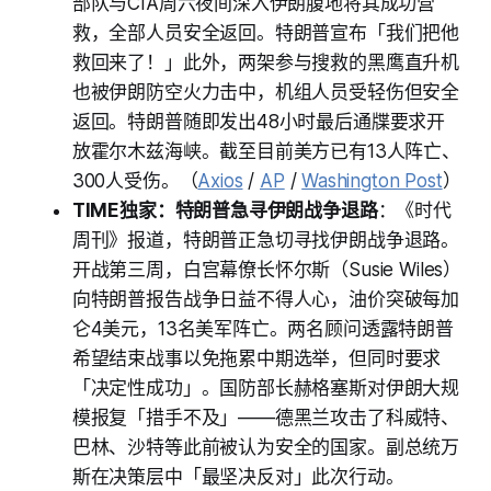
部队与CIA周六夜间深入伊朗腹地将其成功营
救，全部人员安全返回。特朗普宣布「我们把他
救回来了！」此外，两架参与搜救的黑鹰直升机
也被伊朗防空火力击中，机组人员受轻伤但安全
返回。特朗普随即发出48小时最后通牒要求开
放霍尔木兹海峡。截至目前美方已有13人阵亡、
300人受伤。（
Axios
/
AP
/
Washington Post
）
TIME独家：特朗普急寻伊朗战争退路
：《时代
周刊》报道，特朗普正急切寻找伊朗战争退路。
开战第三周，白宫幕僚长怀尔斯（Susie Wiles）
向特朗普报告战争日益不得人心，油价突破每加
仑4美元，13名美军阵亡。两名顾问透露特朗普
希望结束战事以免拖累中期选举，但同时要求
「决定性成功」。国防部长赫格塞斯对伊朗大规
模报复「措手不及」——德黑兰攻击了科威特、
巴林、沙特等此前被认为安全的国家。副总统万
斯在决策层中「最坚决反对」此次行动。