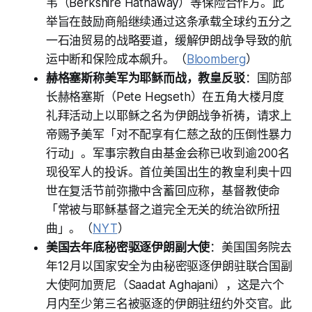
韦（Berkshire Hathaway）等保险合作方。此
举旨在鼓励商船继续通过这条承载全球约五分之
一石油贸易的战略要道，缓解伊朗战争导致的航
运中断和保险成本飙升。（
Bloomberg
）
赫格塞斯称美军为耶稣而战，教皇反驳
：国防部
长赫格塞斯（Pete Hegseth）在五角大楼月度
礼拜活动上以耶稣之名为伊朗战争祈祷，请求上
帝赐予美军「对不配享有仁慈之敌的压倒性暴力
行动」。军事宗教自由基金会称已收到逾200名
现役军人的投诉。首位美国出生的教皇利奥十四
世在复活节前弥撒中含蓄回应称，基督教使命
「常被与耶稣基督之道完全无关的统治欲所扭
曲」。（
NYT
）
美国去年底秘密驱逐伊朗副大使
：美国国务院去
年12月以国家安全为由秘密驱逐伊朗驻联合国副
大使阿加贾尼（Saadat Aghajani），这是六个
月内至少第三名被驱逐的伊朗驻纽约外交官。此