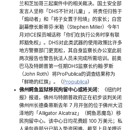
兰和芝加哥三起案件中的相关裁决。国土安全部
发言人坚称「DHS不针对儿童」，将责任归咎于
「煽动者」和「将子女置于险境」的家长；白宫
副幕僚长斯蒂芬·米勒（Stephen Miller）今年1
月对ICE探员喊话称「你们在执行公务时享有联
邦豁免权」。DHS对此类武器的使用政策比许多
地方警察部门更宽松，其自身监察长办公室此前
两次报告也警告执法人员未完成所需培训。前奥
巴马及特朗普第一任期DHS监察长约翰·罗斯
（John Roth）将ProPublica的调查结果称为
「鲜艳的红旗」。（
Propublica
）
佛州鳄鱼监狱移民拘留中心或将关闭
：《纽约时
报》报道，佛州与特朗普政府正在初步谈判关闭
佛州州长德桑蒂斯去年 7 月开张的位于佛州大沼
泽地的「Alligator Alcatraz」（鳄鱼恶魔岛）移
民拘留中心。该中心日均花费超 100 万美元；私
人承包商部分已陷入垫资困难。截至上月关押近