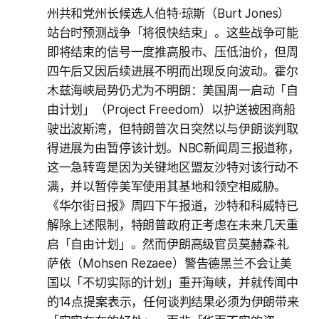
州共和党州长候选人伯特·琼斯（Burt Jones）
站台时预测战争「将很快结束」。这些战争可能
即将结束的信号一度推高股市、压低油价，但周
四午后又因后续进展不明而出现反向波动。霍尔
木兹海峡局势仍尤为不明朗：美国周一启动「自
由计划」（Project Freedom）以护送被困商船
驶出波斯湾，但特朗普次日突然以与伊朗谈判取
得进展为由暂停该计划。NBC新闻周三报道称，
这一急转弯是因为关键地区盟友沙特对该行动不
满，并以暂停美军使用其基地和领空相威胁。
《华尔街日报》周四下午报道，沙特和科威特已
解除上述限制，特朗普政府正考虑在未来几天重
启「自由计划」。然而伊朗高级官员莫赫森·礼
萨依（Mohsen Rezaee）警告德黑兰不会让美
国以「不切实际的计划」重开海峡，并就传闻中
的14点提案表示，任何谈判结果必须为伊朗带来