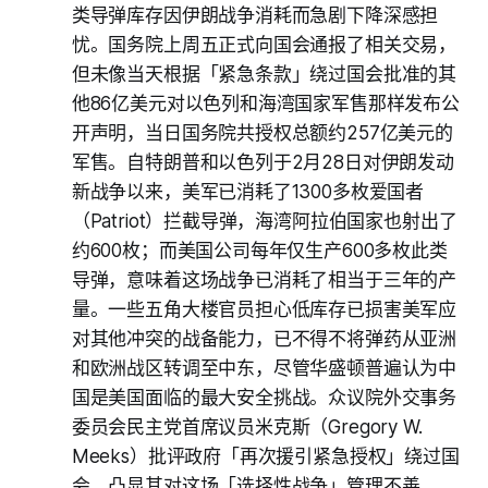
类导弹库存因伊朗战争消耗而急剧下降深感担
忧。国务院上周五正式向国会通报了相关交易，
但未像当天根据「紧急条款」绕过国会批准的其
他86亿美元对以色列和海湾国家军售那样发布公
开声明，当日国务院共授权总额约257亿美元的
军售。自特朗普和以色列于2月28日对伊朗发动
新战争以来，美军已消耗了1300多枚爱国者
（Patriot）拦截导弹，海湾阿拉伯国家也射出了
约600枚；而美国公司每年仅生产600多枚此类
导弹，意味着这场战争已消耗了相当于三年的产
量。一些五角大楼官员担心低库存已损害美军应
对其他冲突的战备能力，已不得不将弹药从亚洲
和欧洲战区转调至中东，尽管华盛顿普遍认为中
国是美国面临的最大安全挑战。众议院外交事务
委员会民主党首席议员米克斯（Gregory W.
Meeks）批评政府「再次援引紧急授权」绕过国
会，凸显其对这场「选择性战争」管理不善。