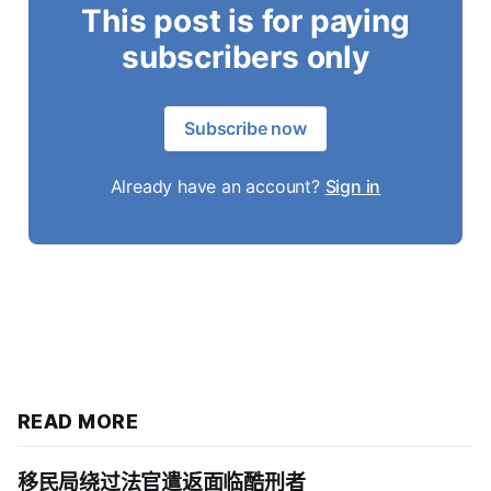
This post is for paying
subscribers only
Subscribe now
Already have an account?
Sign in
READ MORE
移民局绕过法官遣返面临酷刑者