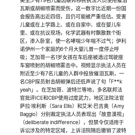
美至少有79名儿童因联邦移民执法人员使用催泪
瓦斯或胡椒喷雾而受伤，这一数字比近期一份国
会报告高出近四倍，且仍可能被严重低估。受害
儿童或在上学路上、或在自家中、或在婴儿车
里、或在抗议现场，化学武器有时飘散数个街
区，渗入卧室，使一名哮喘少年喘不过气；伊利
诺伊州一个家庭的6个月大婴儿曾一度停止呼
吸；芝加哥一名1岁女孩在车后座被透过驾驶座
车窗喷射的胡椒喷雾击中。视频显示执法人员在
附近至少有7名儿童的人群中投放催泪瓦斯，一
名CBP探员射击胡椒弹后还低声说了句「F**k
yeah」。在芝加哥、波特兰等地，多名联邦法
官批评ICE和CBP使用过度武力，地区法院法官
萨拉·埃利斯（Sara Ellis）和艾米·巴吉奥（Amy
Baggio）分别裁定执法人员表现出「故意漠视」
（deliberate indifference），但禁令仅适用于
诉讼涉及的特定区域，上诉法院随后撤销了波特