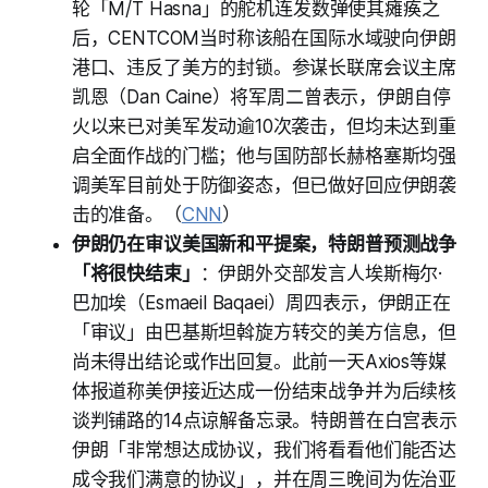
轮「M/T Hasna」的舵机连发数弹使其瘫痪之
后，CENTCOM当时称该船在国际水域驶向伊朗
港口、违反了美方的封锁。参谋长联席会议主席
凯恩（Dan Caine）将军周二曾表示，伊朗自停
火以来已对美军发动逾10次袭击，但均未达到重
启全面作战的门槛；他与国防部长赫格塞斯均强
调美军目前处于防御姿态，但已做好回应伊朗袭
击的准备。（
CNN
）
伊朗仍在审议美国新和平提案，特朗普预测战争
「将很快结束」
：伊朗外交部发言人埃斯梅尔·
巴加埃（Esmaeil Baqaei）周四表示，伊朗正在
「审议」由巴基斯坦斡旋方转交的美方信息，但
尚未得出结论或作出回复。此前一天Axios等媒
体报道称美伊接近达成一份结束战争并为后续核
谈判铺路的14点谅解备忘录。特朗普在白宫表示
伊朗「非常想达成协议，我们将看看他们能否达
成令我们满意的协议」，并在周三晚间为佐治亚