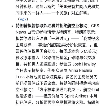
族主义话语；团队把这段配上特朗普形象剪成 1
分钟视频。这与万斯的「美国是有共同历史和共
同未来的一群人——一个民族」对立鲜明。
（
Vox
）
特朗普拟暂停联邦油税并拒绝航空业救助
：CBS
News 白宫记者电话专访特朗普，特朗普表示：
拟暂停联邦汽油税「一段时间」——「我觉得这
主意很棒……等油价回落后再分阶段恢复」。但
暂停汽油税需国会批准、每周成本约 5 亿美元；
税收原本投入「公路信托基金」修路与公交项
目。共和党人迅速跟进：参议员 Josh Hawley
当日表示将提案、佛州众议员 Anna Paulina
Luna 本周也将在众院提案；多名民主党议员先
前已提暂停或下调议案。特朗普同时拒绝考虑航
空业救助：「方案根本没递到我桌上，航空公司
也没多糟」——但廉价航司 Spirit Airlines 本月
初已停运，分析师预测今夏机票将大涨。特朗普