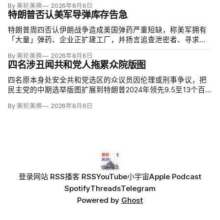
By 美轮美换
2026年8月6日
特朗普否认美军导弹库存告急
特朗普周四否认伊朗战争造成美国弹药严重短缺，称美军拥有
「大量」弹药、企业正扩建工厂，并扬言追查泄密者、寻求长
期监禁。但CBS新闻援引知情人士称，美军在「史诗怒火行
By 美轮美换
2026年8月6日
动」中几乎耗尽全球陆军战术导弹系统（ATACMS）与精确打
四名涉丑闻共和党人拖累众院版图
击导弹库存，爱国者和末段高空区域防御系统（THAAD）拦
截…
四名原本身处安全共和党选区的众议员因伦理或刑事争议，把
民主党的中期选举版图扩展到特朗普2024年领先9.5至13个百
分点的地区。北卡州查克·爱德华兹（Chuck Edwards）被众院
By 美轮美换
2026年8月6日
道德委员会认定性骚扰女助理后退选，其选区已被列为胜负难
料；
登录
网站 RSS
播客 RSS
YouTube
小宇宙
Apple Podcast
Spotify
Threads
Telegram
Powered by
Ghost