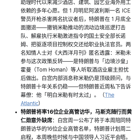
助理时代以来减少酒店、建筑、园艺业海外用工
依赖的多年心愿。但 1 月明尼阿波利斯一名 ICE
警员开枪杀害两名抗议者后，特朗普在 1 月底全
面撤退——撤销米勒推动的流动边境巡逻打击
队、解雇执行米勒激进指令的国土安全部长诺
姆、把驱逐项目控制权交还给职业执法官员。两
名知情人士对《大西洋月刊》匿名透露：米勒未
参与这次政策反转——是特朗普与「边境沙皇」
霍曼（Tom Homan）等人听取酒店业雇主担忧
后做出。白宫内部消息称米勒仍是顶级顾问，与
特朗普十年关系仍稳——但特朗普近周私下告诉
幕僚：他「明白米勒有时太过」。（
The
Atlantic
）
特朗普将率16位企业高管访华，马斯克随行而黄
仁勋意外缺席
：白宫周一公布了将于本周陪同特
朗普访华的16位企业高管名单，特朗普计划周二
启程，本周晚些时候与中国领导人习近平会晤。