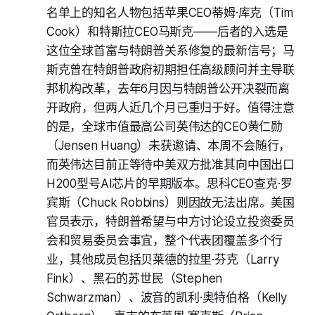
名单上的知名人物包括苹果CEO蒂姆·库克（Tim
Cook）和特斯拉CEO马斯克——后者的入选是
这位全球首富与特朗普关系修复的最新信号；马
斯克曾在特朗普政府初期担任高级顾问并主导联
邦机构改革，去年6月因与特朗普公开决裂而离
开政府，但两人近几个月已重归于好。值得注意
的是，全球市值最高公司英伟达的CEO黄仁勋
（Jensen Huang）未获邀请、本周不会随行，
而英伟达目前正等待中美双方批准其向中国出口
H200型号AI芯片的早期版本。思科CEO查克·罗
宾斯（Chuck Robbins）则因故无法出席。美国
官员表示，特朗普希望与中方讨论设立投资委员
会和贸易委员会事宜，整个代表团覆盖多个行
业，其他成员包括贝莱德的拉里·芬克（Larry
Fink）、黑石的苏世民（Stephen
Schwarzman）、波音的凯利·奥特伯格（Kelly