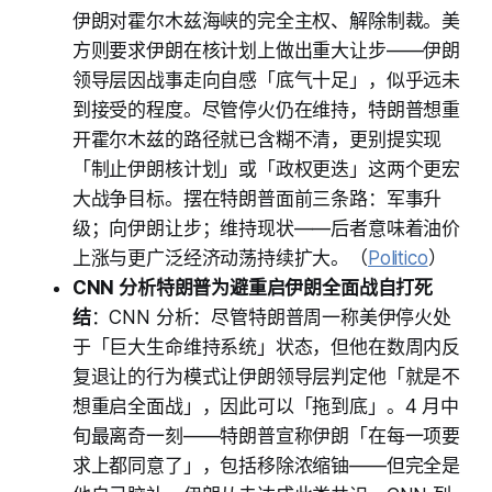
伊朗对霍尔木兹海峡的完全主权、解除制裁。美
方则要求伊朗在核计划上做出重大让步——伊朗
领导层因战事走向自感「底气十足」，似乎远未
到接受的程度。尽管停火仍在维持，特朗普想重
开霍尔木兹的路径就已含糊不清，更别提实现
「制止伊朗核计划」或「政权更迭」这两个更宏
大战争目标。摆在特朗普面前三条路：军事升
级；向伊朗让步；维持现状——后者意味着油价
上涨与更广泛经济动荡持续扩大。（
Politico
）
CNN 分析特朗普为避重启伊朗全面战自打死
结
：CNN 分析：尽管特朗普周一称美伊停火处
于「巨大生命维持系统」状态，但他在数周内反
复退让的行为模式让伊朗领导层判定他「就是不
想重启全面战」，因此可以「拖到底」。4 月中
旬最离奇一刻——特朗普宣称伊朗「在每一项要
求上都同意了」，包括移除浓缩铀——但完全是