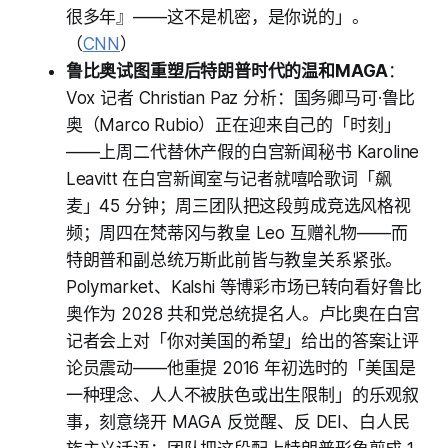
很多年』——这不是机密，是你说的」。
（
CNN
）
鲁比奥试图重塑后特朗普时代的温和MAGA
：
Vox 记者 Christian Paz 分析：国务卿马可·鲁比
奥（Marco Rubio）正在迎来自己的「时刻」
——上周二代替休产假的白宫新闻秘书 Karoline
Leavitt 在白宫新闻室与记者就嘻哈歌词「飙
麦」45 分钟；周三团队把这段剪成竞选风格视
频；周四在梵蒂冈与教皇 Leo 互赠礼物——而
特朗普和副总统万斯此前皆与教皇关系紧张。
Polymarket、Kalshi 等博彩市场已转向看好鲁比
奥作为 2028 共和党总统提名人。卢比奥在白宫
记者会上对「你对美国的希望」给出的答案让评
论员震动——他重提 2016 年初选时的「美国是
一种理念、人人不被肤色或出生限制」的乐观叙
事，刻意绕开 MAGA 反觉醒、反 DEI、白人民