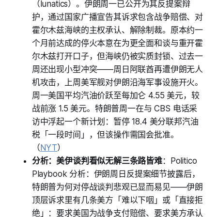
（lunatics）。伊朗周一已公开为其反提案辩
护，通过国家广播宣告其诉求包含战争赔偿、对
霍尔木兹海峡的主权承认、解除制裁。原本约一
个月前达成的停火本意在为更全面和谈与重开霍
尔木兹打开口子，但海峡仍被实质封锁、过去一
周还出现小型冲突——周日阿联酋再遭伊朗无人
机攻击，上周美军舰对伊朗沿海军事设施开火。
周一美国平均汽油价跃至每加仑 4.55 美元，较
战前涨 1.5 美元。特朗普周一在与 CBS 电话采
访中浮起一个新计划：暂停 18.4 美分联邦汽油
税「一段时间」，但该操作需国会批准。
（
NYT
）
分析：美伊谈判看似无解三条路皆难
：Politico
Playbook 分析：伊朗周日反提案细节披露后，
特朗普为何对停战谈判悲观已显而易见——伊朗
顶层诉求里有几条美方「难以下咽」或「直接拒
绝」：要求美国为战争支付赔偿、要求美方承认