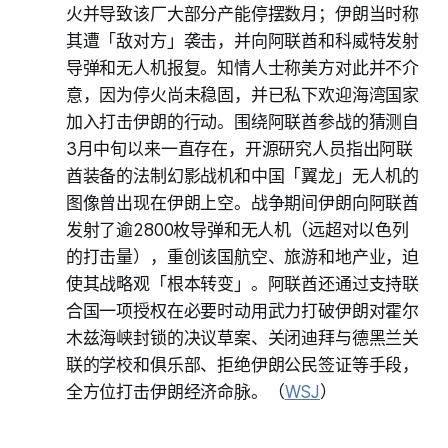
火并导致该厂大部分产能停摆数月；伊朗当时称
其遭「敌对方」袭击，并向阿联酋和科威特发射
导弹和无人机报复。知情人士称美方对此并不介
意，因为停火尚未稳固，并已私下欢迎海湾国家
加入打击伊朗的行动。围绕阿联酋参战的猜测自
3月中旬以来一直存在，开源研究人员指出阿联
酋装备的法制幻影战机和中国「翼龙」无人机的
图像曾出现在伊朗上空。战争期间伊朗向阿联酋
发射了逾2800枚导弹和无人机（远超对以色列
的打击量），重创该国航空、旅游和地产业，迫
使其战略观「根本转变」。阿联酋还通过支持联
合国一项授权在必要时动用武力打破伊朗对霍尔
木兹海峡封锁的决议草案、关闭迪拜与德黑兰关
联的学校和俱乐部、拒绝伊朗公民签证等手段，
全方位打击伊朗经济命脉。（
WSJ
）