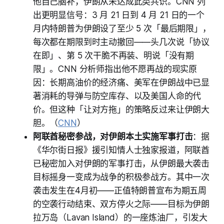
他自己脑补，伊朗从未达成此类共识。CNN 列
出更明显信号：3 月 21 日到 4 月 21 日的一个
月内特朗普为伊朗设了至少 5 次「最后期限」，
每次都在期限到时主动撤回——头几次说「协议
在即」、第 5 次干脆不再装、明说「没有期
限」。CNN 分析师指出他不愿再战的现实原
因：长期高油价的经济痛、美军在伊朗战中已显
著消耗的导弹与防空库存、以及美国人命的代
价。但这种「让对方拖」的策略反过来让伊朗大
胆。（
CNN
）
阿联酋秘密参战，对伊朗本土实施军事打击
：据
《华尔街日报》援引知情人士独家报道，阿联酋
已秘密加入对伊朗的军事打击，从伊朗最大袭击
目标摇身一变成为战争的积极参战方。其中一次
袭击发生在4月初——正值特朗普宣布为期五周
的空袭行动结束、双方停火之际——目标为伊朗
拉万岛（Lavan Island）的一座炼油厂，引发大