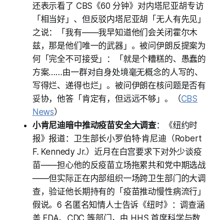
还表示看了 CBS《60 分钟》对内塔尼亚胡专访
「相当好」、但反驳内塔尼亚胡「无人有先见」
之说：「我有——我早知道他们会关闭霍尔木
兹，那是他们唯一的武器」。被问伊朗反提案为
何「完全不可接受」：「就是个糟糕的、愚蠢的
方案……由一群对自身处境毫无概念的人写的、
写得烂、递得也烂」。被问伊朗在核问题是否有
妥协，他答「肯定有，但远远不够」。（
CBS
News
）
小肯尼迪暗中推动疫苗安全大调查
：《纽约时
报》报道：卫生部长小罗伯特·肯尼迪（Robert
F. Kennedy Jr.）近月在白宫要求下对外少谈疫
苗——担心他的反疫苗立场拖累共和党中期选战
——但实际正在内部组织一场跨卫生部门的大调
查，验证他长期持有的「疫苗推动慢性病流行」
假说。6 名匿名知情人士告诉《纽时》：调查涵
盖 FDA、CDC 等部门，由 HHS 首席科学与数