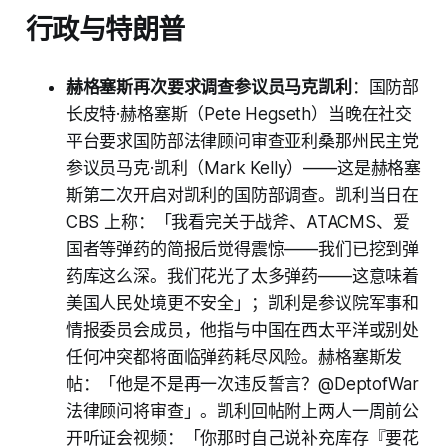
行政与特朗普
赫格塞斯再次要求调查参议员马克凯利
：国防部
长皮特·赫格塞斯（Pete Hegseth）当晚在社交
平台要求国防部法律顾问审查亚利桑那州民主党
参议员马克·凯利（Mark Kelly）——这是赫格塞
斯第二次开启对凯利的国防部调查。凯利当日在
CBS 上称：「我看完关于战斧、ATACMS、爱
国者等弹药的简报后觉得震惊——我们已挖到弹
药库这么深。我们花光了太多弹药——这意味着
美国人民处境更不安全」；凯利是参议院军事和
情报委员会成员，他指与中国在西太平洋或别处
任何冲突都将面临弹药耗尽风险。赫格塞斯发
帖：「他是不是再一次违反誓言？@DeptofWar
法律顾问将审查」。凯利回帖附上两人一周前公
开听证会视频：「你那时自己说补充库存『要花