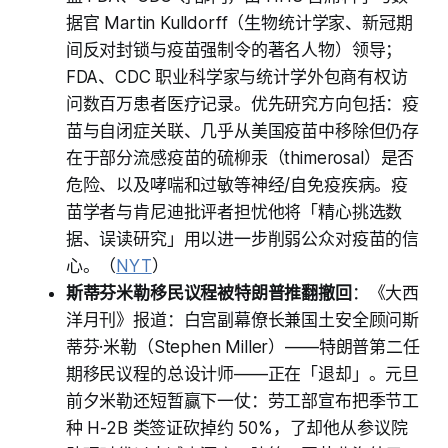
据官 Martin Kulldorff（生物统计学家、新冠期
间反对封锁与疫苗强制令的著名人物）领导；
FDA、CDC 职业科学家与统计学外包商有权访
问数百万患者医疗记录。优先研究方向包括：疫
苗与自闭症关联、几乎从美国疫苗中移除但仍存
在于部分流感疫苗的硫柳汞（thimerosal）是否
危险、以及哮喘和过敏等神经/自免疫疾病。疫
苗学者与肯尼迪批评者担忧他将「精心挑选数
据、误读研究」用以进一步削弱公众对疫苗的信
心。（
NYT
）
斯蒂芬米勒移民议程被特朗普推翻撤回
：《大西
洋月刊》报道：白宫副幕僚长兼国土安全顾问斯
蒂芬·米勒（Stephen Miller）——特朗普第二任
期移民议程的总设计师——正在「退却」。元旦
前夕米勒还短暂赢下一仗：劳工部宣布把季节工
种 H-2B 类签证砍掉约 50%，了却他从参议院