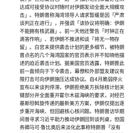
达成可接受协议时随时对伊朗发动全面大规模攻
击」。特朗普称海湾领导人请求暂缓是因「严肃
谈判正在进行」，并强调「该协议将明确：伊朗
不能拥有核武器」。前一天他还警告「时钟正在
滴答作响」、若伊朗不推进和谈「将无一物存
留」。白宫未提供袭击计划的更多细节，被特朗
普点名的几个海湾国家的官员表示并不知晓他描
述的迫近袭击计划。据美国官员透露，特朗普此
前一直倾向于下令袭击，幕僚和外部盟友建议有
限打击可向伊朗施压达成协议。自4月脆弱停火
宣布以来谈判停滞，伊朗拒绝美方拆除核计划关
键部分并全面重开霍尔木兹海峡的要求，对经巴
基斯坦斡旋传递的最新美方方案，伊朗仅提出逐
步重开海峡、但回避核心核问题。特朗普访华期
间曾寻求习近平助力推动伊朗回到谈判桌，但国
务卿马可·鲁比奥后来淡化此事称特朗普「没有