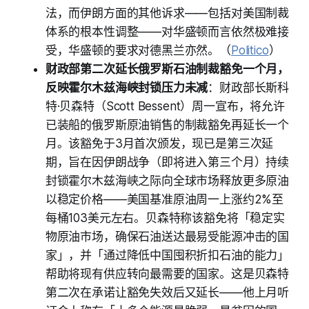
法，而伊朗方面的其他诉求——包括对美国制裁
体系的根本性调整——对华盛顿而言依然极难接
受，华盛顿的要求对德黑兰亦然。（
Politico
）
财政部第二次延长俄罗斯石油制裁豁免一个月，
反映霍尔木兹海峡封锁压力未减
：财政部长斯科
特·贝森特（Scott Bessent）周一宣布，将允许
已装船的俄罗斯原油销售的制裁豁免再延长一个
月。该豁免于3月首次颁发，现已是第三次延
期，旨在因伊朗战争（即将进入第三个月）持续
封锁霍尔木兹海峡之际向全球市场释放更多原油
以稳定价格——美国基准原油周一上涨约2%至
每桶103美元左右。贝森特称该豁免将「稳定实
物原油市场，确保石油送达最易受能源冲击的国
家」，并「通过降低中国囤积折扣石油的能力」
帮助将现有供应转向最需要的国家。这是贝森特
第二次在承诺让豁免失效后又延长——他上月听