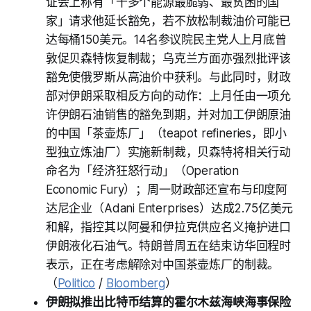
证会上称有「十多个能源最脆弱、最贫困的国
家」请求他延长豁免，若不放松制裁油价可能已
达每桶150美元。14名参议院民主党人上月底曾
敦促贝森特恢复制裁；乌克兰方面亦强烈批评该
豁免使俄罗斯从高油价中获利。与此同时，财政
部对伊朗采取相反方向的动作：上月任由一项允
许伊朗石油销售的豁免到期，并对加工伊朗原油
的中国「茶壶炼厂」（teapot refineries，即小
型独立炼油厂）实施新制裁，贝森特将相关行动
命名为「经济狂怒行动」（Operation
Economic Fury）；周一财政部还宣布与印度阿
达尼企业（Adani Enterprises）达成2.75亿美元
和解，指控其以阿曼和伊拉克供应名义掩护进口
伊朗液化石油气。特朗普周五在结束访华回程时
表示，正在考虑解除对中国茶壶炼厂的制裁。
（
Politico
/
Bloomberg
）
伊朗拟推出比特币结算的霍尔木兹海峡海事保险