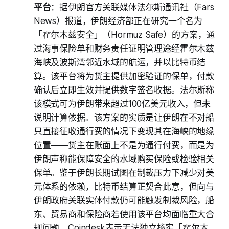
平台
：据伊朗官方关联媒体法尔斯通讯社（Fars
News）报道，伊朗经济部正在研究一个名为
「霍尔木兹安全」（Hormuz Safe）的方案，通
过海事保险单和财务责任证明管理途经霍尔木兹
海峡及波斯湾邻近水域的航运，并以比特币结
算。该平台将为货主提供加密验证的保单，付款
确认后立即生效并提供数字签名收据。法尔斯称
该模式可为伊朗带来超过100亿美元收入，但未
说明计算依据。该方案的实质是让伊朗在不对船
只直接征收通行费的情况下变现其在海峡的地缘
位置——货主在账面上不是为通行付费，而是为
伊朗声称能保障安全的水域购买保险或检验相关
保单。鉴于伊朗长期试图在制裁压力下减少对美
元体系的依赖，比特币结算正契合此意，但向与
伊朗政府关联实体付款仍可能触发制裁风险，船
东、贸易商和保险商若使用该平台均面临重大合
规问题。Coindesk表示无法独立核实「霍尔木