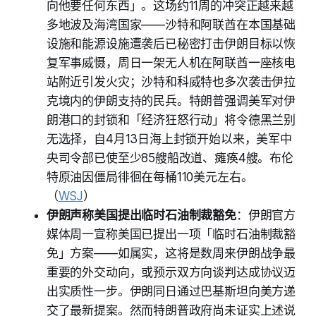
向他要任何东西」。这场约11周的冲突正越来越
多地波及海湾国家——沙特和阿联酋在本国基础
设施和能源设施遭袭后已秘密打击伊朗目标以恢
复军事威慑，周日一架无人机在阿联酋一座核电
站附近引发火灾；沙特和科威特也多次袭击伊拉
克境内的伊朗支持的民兵。特朗普强调美军对伊
朗港口的封锁和「经济狂怒行动」将令德黑兰别
无选择，自4月13日海上封锁开始以来，美军中
央司令部已使至少85艘船改道、瘫痪4艘。布伦
特原油因僵局徘徊在每桶110美元左右。
（
WSJ
）
伊朗声称美国提出临时石油制裁豁免
：伊朗官方
媒体周一宣称美国已提出一项「临时石油制裁豁
免」方案——如属实，这将是数周来伊朗战争最
重要的外交动向，或预示双方向谈判达成协议迈
出实质性一步。伊朗同日通过巴基斯坦向美方递
交了最新提案。然而特朗普政府尚未证实上述说