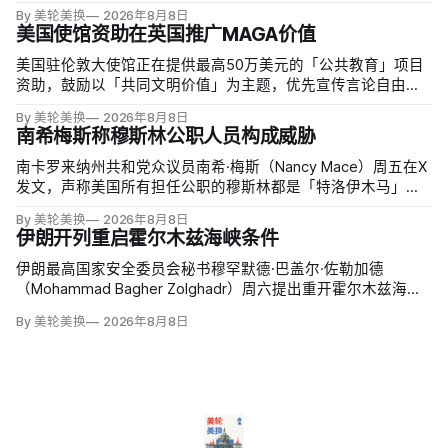
与资产增值保守估计约50亿美元，其中数字资产业务收入超过
By 美轮美换
2026年8月8日
22.5亿美元、外国授权业务2025年收入6100万美元；
美国使馆资助在英国推广MAGA价值
美国驻伦敦大使馆正在提供最高50万美元的「公共教育」项目
资助，鼓励以「共同文明价值」为主题，优先宣传言论自由、
有限政府、正当程序、陪审团审判、财产权和经同意征税等理
By 美轮美换
2026年8月8日
念。英国自由民主党议员丽莎·斯玛特（Lisa Smart）指责特朗
南希梅斯称穆斯林公职人员构成威胁
普政府用「MAGA资金」干预英国民主；
南卡罗来纳州共和党众议员南希·梅斯（Nancy Mace）周五在X
发文，声称美国所有担任公职的穆斯林都是「特洛伊木马」，
并对国家安全和共和国构成威胁，最后写道「我们拒绝沉
By 美轮美换
2026年8月8日
默」。截至浏览器核验时，这条帖子获得约440万次浏览、6.2
伊朗开列重启霍尔木兹海峡条件
万次点赞、1万次转发和7800条回复。
伊朗最高国家安全委员会秘书穆罕默德·巴盖尔·佐勒加德
（Mohammad Bagher Zolghadr）周六提出重开霍尔木兹海峡
的全面条件：美国解除海上封锁和制裁、撤走伊朗周边驻军、
By 美轮美换
2026年8月8日
支付战争赔偿、释放被冻结资产，并停止攻击伊朗地区盟友及
威胁伊朗。特朗普政府几乎不可能接受。