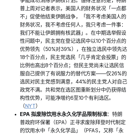
争能成功消除伊朗核计划。值得注意的是，特朗
普上周对记者表示，美国人的财务状况「一点都
不」促使他结束伊朗战争，「我不考虑美国人的
财务状况，我不考虑任何人，我只考虑一件事：
我们不能让伊朗拥有核武器」。在中期选举假设
性问题中，民主党在登记选民中以10个百分点的
优势领先（50%对39%），在独立选民中领先达
18个百分点，民主党选民「几乎肯定会投票」的
比例也高出8个百分点；但民主党尚未让选民信
服自己提供了有说服力的替代方案——仅26%的
选民对民主党感到满意，44%的民主党人对自己
政党不满。共和党在选区图重新划分中仍获得结
构性优势，可能净增约6至10个有利选区。
（
NYT
）
EPA 拟废除饮用水永久化学品限制标准
：特朗
普政府环保署（EPA）正寻求废除拜登时代制定
的饮用水中「永久化学品」（PFAS，又称「永