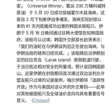
家」（Universal Winner，载运 200 万桶科威特
原油）于 5 月 20 日成功穿越霍尔木兹海峡，这
是自 2 月下旬美伊战争爆发、海峡实际封锁以
来的 81 天内首艘成功出港的韩国关联船只。伊
朗于 5 月 18 日晚间通过驻韩大使馆告知韩国政
府，该船可以过境；韩国外交部部长赵贤表示：
「我们的油轮在与伊朗谈判后正在驶出海峡，与
伊朗当局的磋商已经完成。」该船随后沿伊朗划
定的拉拉克岛（Larak Island）南侧航道行驶，
于当日抵达相对安全的阿曼湾，预计返回韩国蔚
山。这是伊朗在封锁期间首次通过双边谈判允许
盟友船只过境的记录案例，暗示伊朗将「选择性
开放」作为与美国对话以外的外交筹码——此举
对其他被困船只及全球油价走向均具有重要信号
意义。（
Chosun
）