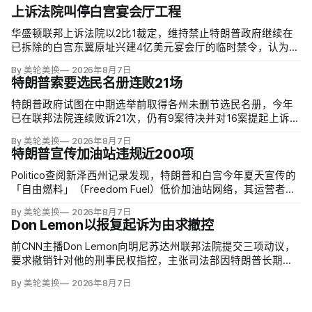
上诉法院叫停白宫宴会厅工程
华盛顿联邦上诉法院以2比1裁定，维持禁止特朗普政府继续在
已拆除的白宫东翼原址兴建4亿美元宴会厅的临时禁令，认为该
案足以检验总统是否能绕过国会授权推进大型工程。国家历史
By 美轮美换
2026年8月7日
保护信托去年起诉称，政府未获国会许可便拆除东翼并开建约9
特朗普索要选民名册连败21场
万平方英尺项目。
特朗普政府试图在中期选举前取得各州未删节选民名册，今年
已在联邦法院连续败诉21次，仍有9案待决并对16案提起上诉。
司法部已起诉二十多个拒绝交出出生日期、部分社保号码等资
By 美轮美换
2026年8月7日
料的州；不同党派总统任命的法官一致指出，宪法把联邦选举
特朗普宣传加油站违规近200项
的主要管理责任交给各州，现行联邦法律也未要求提交这些记
录。
Politico查阅新泽西州记录发现，特朗普和白宫今年夏天宣传的
「自由燃料」（Freedom Fuel）低价加油站网络，其运营者在
受到总统背书前已因安全、环境与储油罐问题累计近200项违
By 美轮美换
2026年8月7日
规。
Don Lemon以报复起诉为由求撤控
前CNN主播Don Lemon向明尼苏达州联邦法院提交三项动议，
要求撤销针对他的刑事民权指控，主张司法部因特朗普长期敌
意而报复性起诉，并把受第一修正案保护的新闻采访错误定性
By 美轮美换
2026年8月7日
为犯罪。