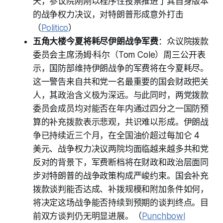
天，参议院刚刚以程序性投票推进了其自身版本
的战争权力决议，对特朗普形成意外打击
（
Politico
）
五角大楼今夏将耗尽伊朗战争军费
：众议院拨款
委员会主席汤姆·科尔（Tom Cole）周三公开表
示，国防部维持伊朗战争的军费将在今夏耗尽。
这一警告来自共和党一名最重要的国会财政把关
人，其政治含义极为深远。与此同时，两党拨款
委员会成员均对能否在年内通过四分之一国防预
算的补充拨款表示悲观，共识难以形成。伊朗战
争已持续近三个月，在全国油价超过每加仑 4
美元、战争权力决议两院均面临越来越多共和党
反对的背景下，军费断档将在财政和政治层面同
步对特朗普的战争政策构成严峻约束。国会补充
拨款谈判能否达成、补拨规模和附加条件如何，
将决定这场战争能否持续到预期的谈判终点。目
前双方谈判仍无明显进展。（
Punchbowl