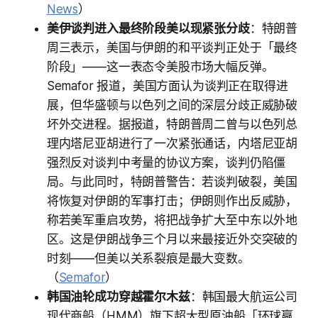
News
）
美伊谈判进入最终阶段美以现紧张分歧
：特朗普
周三表示，美国与伊朗的和平谈判正处于「最终
阶段」——这一表态令美股市场大幅反弹。
Semafor 报道，美国方面认为谈判正在取得进
展，但华盛顿与以色列之间的深层分歧正威胁破
坏外交进程。据报道，特朗普周二曾与以色列总
理内塔尼亚胡进行了一次紧张通话，内塔尼亚胡
强烈反对谈判中考量的协议方案，谈判仍陷僵
局。与此同时，特朗普警告：若谈判破裂，美国
将恢复对伊朗的军事打击；伊朗则作出反威胁，
称若美军重启攻势，将把战争扩大至中东以外地
区。这是伊朗战争三个月以来最接近外交突破的
时刻——但美以关系裂痕是最大变数。
（
Semafor
）
韩国油轮成功穿越霍尔木兹
：韩国最大航运公司
现代商船（HMM）旗下超大型原油船「环球赢