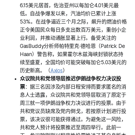
6.15美元居首，佐治亚州以每加仑4.01美元最
低。自战争爆发以来，汽油均价已累计上涨
53%。在战争逼近三个月之际，飙升的燃油价格
正令美国民众每日多支出数百万美元，重创小企
业利润，并推动通胀显著上行。备受关注的
GasBuddy分析师帕特里克·德哈恩（Patrick De
Haan）警告称，如果霍尔木兹海峡封锁状态持
续至盛夏，全国均价可能突破每加仑5.03美元的
历史新高。（
Axios
）
众议院共和党领导层推迟伊朗战争权力决议投
票
：据三名因涉及内部日程安排而要求匿名的消
息人士透露，众议院共和党领导层取消了原定于
周三就一项伊朗战争权力决议进行的投票。由于
共和党议员缺席及党内倒戈，若按原计划进行投
票，该决议很可能获得通过。为避免这一风险，
共和党人预计将投票推迟至周四举行。此前一