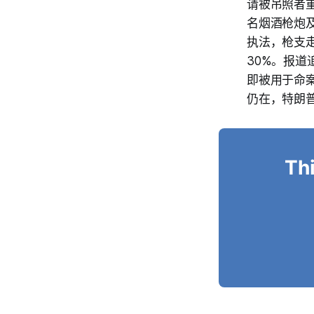
请被吊照者重
名烟酒枪炮及
执法，枪支走
30%。报
即被用于命
仍在，特朗
Thi