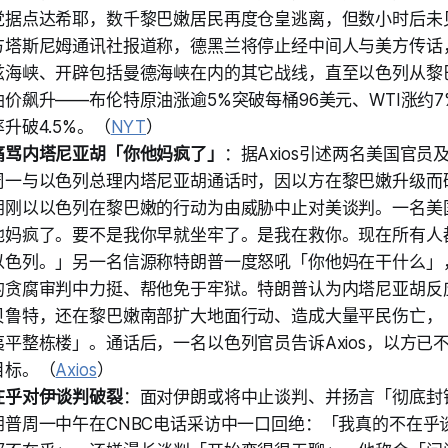
党据点达希耶，数千黎巴嫩居民再度仓皇逃离，但数小时后未
方塔斯尼姆通讯社报道称，德黑兰将停止经中间人与美方传话
兹海峡、开辟包括曼德海峡在内的其它战线，直至以色列从黎
价飙升——布伦特原油涨逾5%突破每桶96美元、WTI涨约7%
升破4.5%。（
NYT
）
痛骂内塔尼亚胡「你他妈疯了」
：据Axios引述两名美国官员
周一与以色列总理内塔尼亚胡通话时，因以方在黎巴嫩升级而
朗刚以以色列在黎巴嫩的行动为由威胁中止对美谈判。一名美
他妈疯了。要不是我你早就坐牢了。是我在救你。现在所有人
以色列。」另一名信源称特朗普一度怒吼「你他妈在干什么」
的贪腐审判中力挺、帮他免于牢狱。特朗普认为内塔尼亚胡反
贝鲁特，还在黎巴嫩南部扩大地面行动、造成大量平民伤亡，
平整栋楼」。通话后，一名以色列官员告诉Axios，以方已
目标。（
Axios
）
在乎对伊谈判破裂
：面对伊朗或将中止谈判、并扬言「彻底封
朗普周一中午在CNBC电话采访中一口回绝：「我真的不在乎