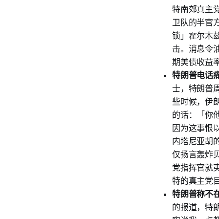
特南郊真主
卫队的半官
锁」霍尔木
击。消息令油
期美债收益率
特朗普电话
士，特朗普
些时候，伊
的话：「你
因为这事恨
内塔尼亚胡
仅扬言轰炸
党指挥官就夷
特的真主党
特朗普称不
的报道，特