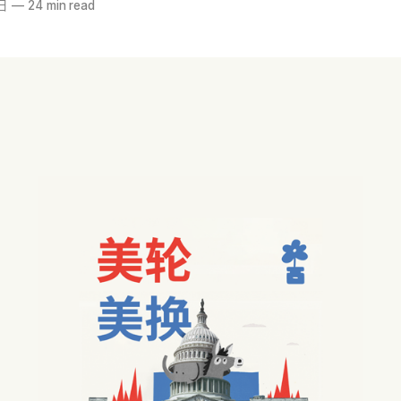
日
—
24 min read