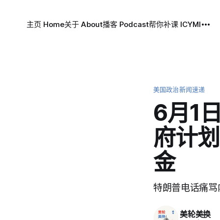
主页 Home
关于 About
播客 Podcast
帮你补课 ICYMI
美国政治新闻速递
6月1
府计划
金
特朗普电话痛骂
美轮美换