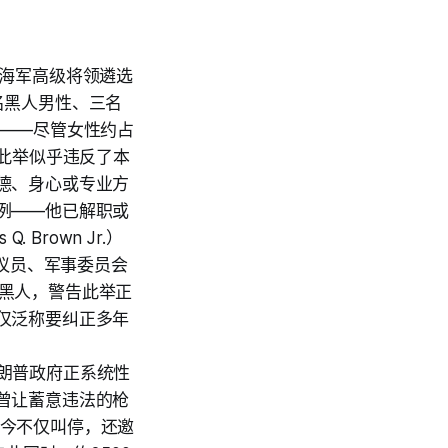
翻海军高级将领遴选
名黑人男性、三名
影——尽管女性约占
，此举似乎违反了本
德、身心或专业方
例——他已解职或
Brown Jr.）
州参议员、军事委员会
或黑人，警告此举正
仅泛称要纠正多年
，特朗普政府正系统性
曾让蓄意违法的枪
—如今不仅叫停，还邀