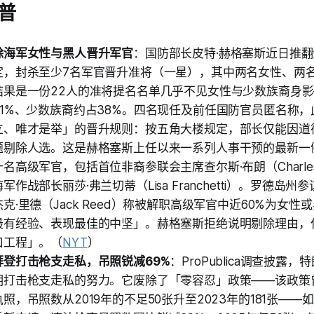
普
除海军女性与黑人晋升军官
：国防部长皮特·赫格塞斯近日推
定，封杀至少7名军官晋升准将（一星），其中两名女性、两
结果是一份22人的准将提名名单几乎不见女性与少数族裔身
21%、少数族裔约占38%。四名现任及前任国防官员匿名称
立、唯才是举」的晋升规则：按五角大楼规定，部长仅能因道
题剔除人选。这是赫格塞斯上任以来一系列人事干预的最新一
高级军官，包括首位非裔参联会主席查尔斯·布朗（Charles Q. 
作战部长丽莎·弗兰切蒂（Lisa Franchetti）。罗德岛
克·里德（Jack Reed）称被解职高级军官中近60%为女性
最有经验、表现最佳的中坚」。赫格塞斯拒绝说明剔除理由，
口工程」。（
NYT
）
拜登打击枪支走私，吊照锐减69%
：ProPublica调查披露
期打击枪支走私的努力。它废除了「零容忍」政策——该政策
照，吊照数从2019年的不足50张升至2023年的181张—