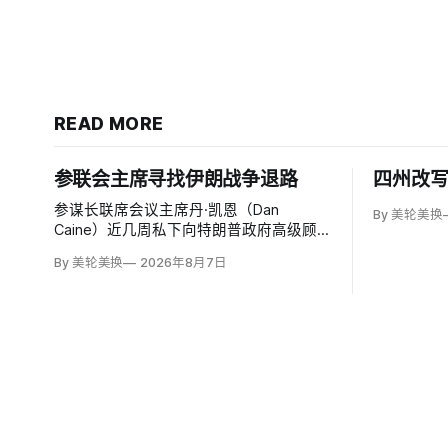
READ MORE
参联会主席寻找伊朗战争退路
四州改
参谋长联席会议主席丹·凯恩（Dan
By 美轮美换
Caine）近几周私下向特朗普政府高级顾
问表示，美国需要为持续近六个月的伊朗
By 美轮美换
2026年8月7日
战争寻找「退路」：现有升级方案可能反
噬，单靠空袭无法迫使德黑兰接受特朗普
设定的目标。