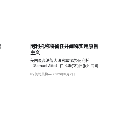
职
阿利托称将留任并阐释实用原旨
主义
美国最高法院大法官塞缪尔·阿利托
（Samuel Alito）在《华尔街日报》专访
中明确表示自己「显然会再任一届」，否
By 美轮美换
2026年8月7日
定保守派要求他趁共和党掌控参议院时退
休、让特朗普提名年轻继任者的呼声。76
岁的阿利托称这类催退提醒他生命有限，
却也暗含法官可以互换的误解。