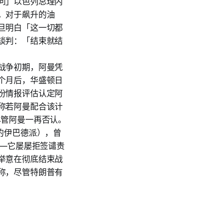
问」以色列总理内
。对于飙升的油
旦明白「这一切都
谈判：「结束就结
战争初期，阿曼凭
个月后，华盛顿日
份情报评估认定阿
称若阿曼配合该计
，尽管阿曼一再否认。
的伊巴德派），曾
——它屡屡拒签谴责
举意在彻底结束战
称，尽管特朗普有