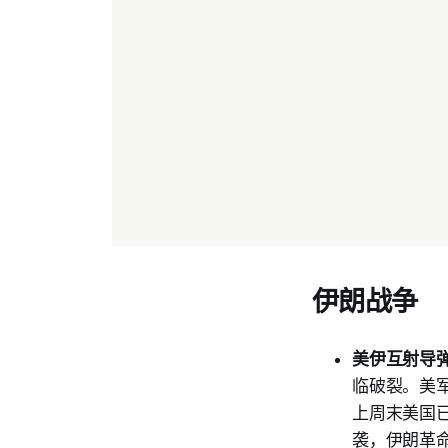
伊朗战争
美伊互射导
临破裂。美
上周末美国
袭，伊朗革