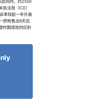
此同时，约2500
关执法局（ICE）
拒诉率较前一年升高
一把枪售出6天后
登时期成效的红利
only