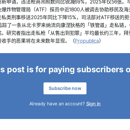
新申请，违法枪商吊照数同比锐减69%，2025年仅56张。与
爆炸物管理局（ATF）探员中近1800人被调去协助移民及海
私类刑事移送2025年同比下降15%，司法部对ATF移送的
道追踪了一条从北卡罗来纳流向康涅狄格的「铁管道」走私链，
案。研究者指出走私枪「从售出到犯罪」平均最长约三年，拜
普收手的恶果将在未来数年显现。（
Propublica
）
s post is for paying subscribers 
Subscribe now
Already have an account?
Sign in