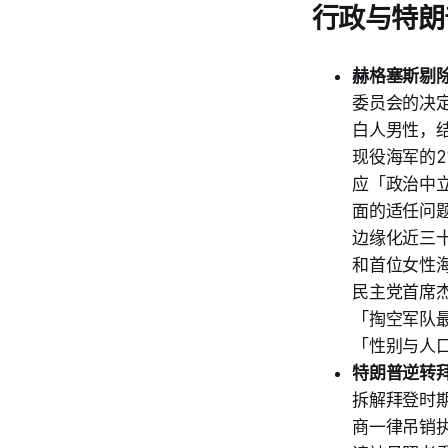
行政与特朗
赫格塞斯剔
委员会的决
白人男性，
现役海军的
应「政治中
面的适任问
边缘化近三十名
和首位女性海军
民主党首席杰
「掏空军队
「性别与人
特朗普逆转
拆解拜登时
商一律吊销执