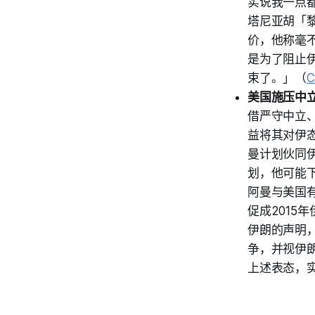
实说我一点
塔尼亚胡「
价，他称毫
是为了阻止
束了。」（
C
美国施压中
借严守中立
益将其对伊
曼计划伙同
划，他可能下
阿曼与美国
促成201
伊朗的声明
争，并视伊
上述表态，