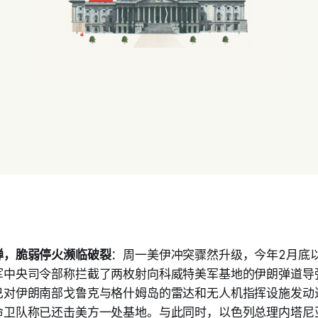
弹，脆弱停火濒临破裂
：周一美伊冲突骤然升级，今年2月底
军中央司令部称拦截了两枚射向科威特美军基地的伊朗弹道导
已对伊朗南部戈鲁克与格什姆岛的雷达和无人机指挥设施发动
命卫队称已还击美方一处基地。与此同时，以色列总理内塔尼