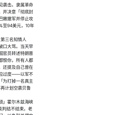
见袭击。隶属革命
，并决意「彻底封
巴嫩撤军并停止攻
至94美元，10年
及第三名知情人
破口大骂。当天早
国官员转述特朗普
都恨你，所有人都
，还提及自己曾在
应过度——以军不
「为打掉一名真主
不再计划空袭贝鲁
锁」霍尔木兹海峡
谈判结不结束，老