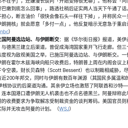
都不在乎」，还嫌漫长谈判「开始变得很无聊」。他称会「问
黎巴嫩到底怎么回事」，路透社稍后证实两人当天下午通了话
不担心，断言油价「很快会像石头一样往下掉」，并称民众一
伊朗拥核」就会愿意「多付一点」。他反复暗示无意急于重启
nbc
）
立国阿曼选边站、与伊朗断交
：据《华尔街日报》报道，美伊
、与德黑兰建立后渠道，曾促成海湾国家重开飞行走廊。但三
态度视为敌视美国之举，已施压阿曼选边站、与伊朗断交。一
伊朗在霍尔木兹海峡向船只收费后，特朗普上周在内阁会议上
令空袭，财长贝森特（Scott Bessent）也以制裁相威胁
有近200年邦交，同时与伊朗有数百年渊源（其国民多属温和
5年伊核协议的后渠道沟通。其亲伊立场也激怒了阿联酋和沙特
，连本国港口遭伊朗无人机袭击也不点名德黑兰。阿曼辩称此
朗的收费要求为争取解冻受制裁资金的谈判筹码。美国官员则
实际并无攻击阿曼的计划。（
WSJ
）