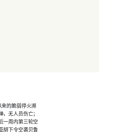
以来的脆弱停火濒
弹，无人员伤亡；
近一周内第三轮空
亚胡下令空袭贝鲁