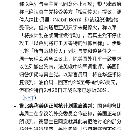
称以色列与真主党已同意停止互攻；黎巴嫩政府
称已确认真主党接受美方「相互停火」提议，调
停人纳比·贝里（Nabih Berri）称该组织准备接
受停火。但内塔尼亚胡只字未提停火，称以军
「将按计划在黎南继续行动」，若真主党不停止
攻击「以色列将打击贝鲁特的恐怖目标」。伊朗
已将「所有战线停火」列为与美和谈条件之一。
周一安理会紧急会议上，除美国外几乎一致要求
以色列撤出黎南，法英俄中均严词批评、美国则
归咎伊朗与真主党。以黎官员周二将在华盛顿恢
复谈判；油价周二回落约2%至每桶约93美元，
但布伦特自2月28日开战以来已涨近30%。
（
NYT
）
鲁比奥称美伊正就核计划重启谈判
：国务卿鲁比
奥周二在参议院外交委员会作证称，美国正与伊
朗谈判，德黑兰已同意就其此前拒绝讨论的部分
核计划进行磋商。鲁比奥称「与伊朗谈判不像与