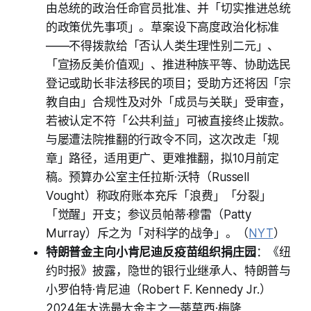
由总统的政治任命官员批准、并「切实推进总统
的政策优先事项」。草案设下高度政治化标准
——不得拨款给「否认人类生理性别二元」、
「宣扬反美价值观」、推进种族平等、协助选民
登记或助长非法移民的项目；受助方还将因「宗
教自由」合规性及对外「成员与关联」受审查，
若被认定不符「公共利益」可被直接终止拨款。
与屡遭法院推翻的行政令不同，这次改走「规
章」路径，适用更广、更难推翻，拟10月前定
稿。预算办公室主任拉斯·沃特（Russell
Vought）称政府账本充斥「浪费」「分裂」
「觉醒」开支；参议员帕蒂·穆雷（Patty
Murray）斥之为「对科学的战争」。（
NYT
）
特朗普金主向小肯尼迪反疫苗组织捐庄园
：《纽
约时报》披露，隐世的银行业继承人、特朗普与
小罗伯特·肯尼迪（Robert F. Kennedy Jr.）
2024年大选最大金主之一蒂莫西·梅隆