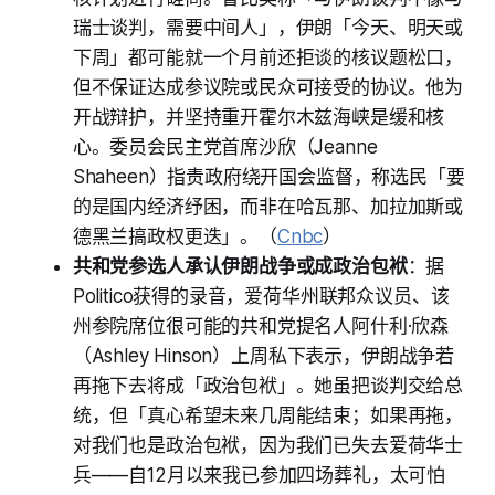
瑞士谈判，需要中间人」，伊朗「今天、明天或
下周」都可能就一个月前还拒谈的核议题松口，
但不保证达成参议院或民众可接受的协议。他为
开战辩护，并坚持重开霍尔木兹海峡是缓和核
心。委员会民主党首席沙欣（Jeanne
Shaheen）指责政府绕开国会监督，称选民「要
的是国内经济纾困，而非在哈瓦那、加拉加斯或
德黑兰搞政权更迭」。（
Cnbc
）
共和党参选人承认伊朗战争或成政治包袱
：据
Politico获得的录音，爱荷华州联邦众议员、该
州参院席位很可能的共和党提名人阿什利·欣森
（Ashley Hinson）上周私下表示，伊朗战争若
再拖下去将成「政治包袱」。她虽把谈判交给总
统，但「真心希望未来几周能结束；如果再拖，
对我们也是政治包袱，因为我们已失去爱荷华士
兵——自12月以来我已参加四场葬礼，太可怕