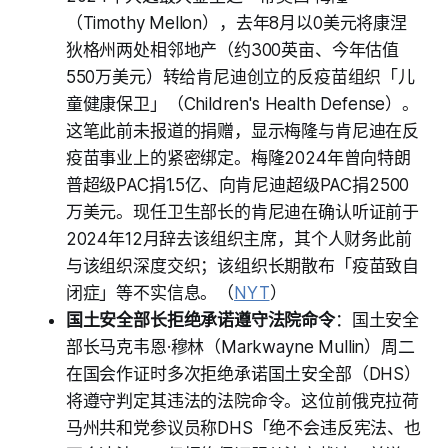
（Timothy Mellon），去年8月以0美元将康涅
狄格州两处相邻地产（约300英亩、今年估值
550万美元）转给肯尼迪创立的反疫苗组织「儿
童健康保卫」（Children's Health Defense）。
这笔此前未报道的捐赠，显示梅隆与肯尼迪在反
疫苗事业上的紧密绑定。梅隆2024年曾向特朗
普超级PAC捐1.5亿、向肯尼迪超级PAC捐2500
万美元。现任卫生部长的肯尼迪在确认听证前于
2024年12月辞去该组织主席，其个人财务此前
与该组织深度交织；该组织长期散布「疫苗致自
闭症」等不实信息。（
NYT
）
国土安全部长拒绝承诺遵守法院命令
：国土安全
部长马克韦恩·穆林（Markwayne Mullin）周二
在国会作证时多次拒绝承诺国土安全部（DHS）
将遵守判定其违法的法院命令。这位前俄克拉荷
马州共和党参议员称DHS「绝不会违反宪法、也