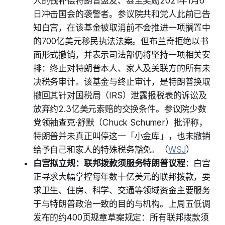
人的钱补偿特朗普盟友、甚至奖励2021年1月6
日冲击国会的袭警者。参议院共和党人此前已告
知白宫，在该基金被取消前不会推进一项搁置中
的700亿美元移民执法法案。但布兰奇拒绝以书
面形式撤销，并表示司法部仍将坚持一项相关安
排：终止对特朗普本人、家人及关联方的所有未
决税务审计。该基金与终止审计，是特朗普换取
撤回其针对国税局（IRS）泄露报税表的诉讼及
放弃约2.3亿美元索赔的交换条件。参议院少数
党领袖查克·舒默（Chuck Schumer）批评称，
特朗普并未真正叫停这一「小金库」，也未撤销
给予自己和家人的特殊税务豁免。（
WSJ
）
白宫拟立规：联邦拨款须服务特朗普议程
：白宫
正寻求大幅掌控每年数十亿美元的联邦拨款，要
求卫生、住房、科学、交通等领域资金主要服务
于与特朗普政治一致的目的与机构。上周五低调
发布的约400页规章草案规定：所有联邦拨款须