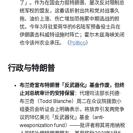
了」。作为在国会力挺特朗普、屡次反对限制总
统军权的盟友，这番话折射出共和党对战事久
拖、油价上涨、伤亡增加恐拖累中期选战的担
忧。今年3月驻爱荷华的6名陆军预备役士兵在
伊朗袭击科威特设施时阵亡；霍尔木兹海峡关闭
也令该州农业承压。（
Politico
）
行政与特朗普
布兰奇宣布特朗普「反武器化」基金作废，但终
止对总统审计的安排保留
：代理司法部长托德·
布兰奇（Todd Blanche）周二在众议院拨款小
组委员会听证会上明确表示，将放弃引发两党争
议的18亿美元「反武器化」基金（anti-
weaponization fund）——批评者称其将用纳税