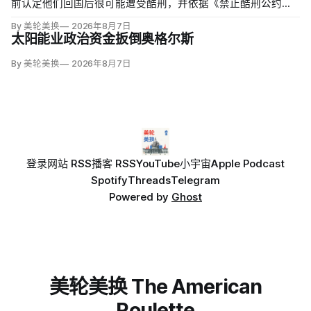
前认定他们回国后很可能遭受酷刑，并依据《禁止酷刑公约》
给予暂缓遣返保护。知情人士称，移民及海关执法局局长戴维·
By 美轮美换
2026年8月7日
文图雷拉（David Venturella）凭国务院从墨西哥政府取得的
太阳能业政治资金扳倒奥格尔斯
「不受伤害」外交保证，单方面撤销保护；
By 美轮美换
2026年8月7日
登录
网站 RSS
播客 RSS
YouTube
小宇宙
Apple Podcast
Spotify
Threads
Telegram
Powered by
Ghost
美轮美换 The American
Roulette