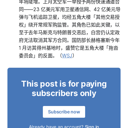
年将陡增。上月太空军一举授予两份快速通道合
同——23 亿美元军用卫星通信网、42 亿美元导
弹与飞机追踪卫星，均经五角大楼「其他交易授
权」绕开常规军购监管。其角色已如此关键，以
至于去年马斯克与特朗普交恶后，白宫仍认定政
府无法取消其军方合同。国防部长赫格塞斯今年
1 月访其得州基地时，盛赞它是五角大楼「拖沓
委员会」的反面。（
WSJ
）
This post is for paying
subscribers only
Subscribe now
Already have an account?
Sign in