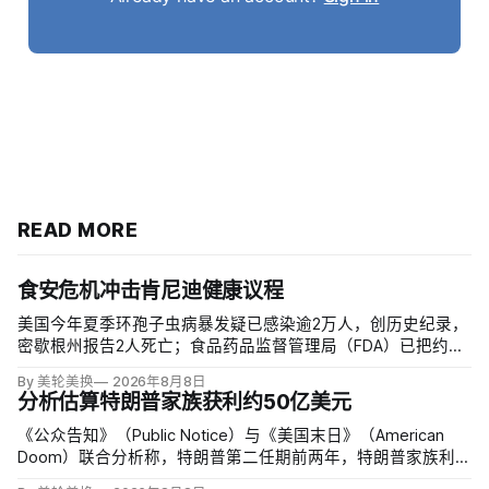
READ MORE
食安危机冲击肯尼迪健康议程
美国今年夏季环孢子虫病暴发疑已感染逾2万人，创历史纪录，
密歇根州报告2人死亡；食品药品监督管理局（FDA）已把约
6000例病例与泰勒农场从墨西哥中部进口的卷心莴苣联系起
By 美轮美换
2026年8月8日
来，但其余来源仍未查清。
分析估算特朗普家族获利约50亿美元
《公众告知》（Public Notice）与《美国末日》（American
Doom）联合分析称，特朗普第二任期前两年，特朗普家族利润
与资产增值保守估计约50亿美元，其中数字资产业务收入超过