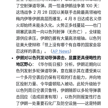
了空射弹道导弹。周一恰逢伊朗战争第 100 天：
这场战争 2 月 28 日因以美联手击毙最高领袖哈
梅内伊等伊朗高层而爆发，4 月 8 日达成名义停
火却始终未能永久化。火势正多线蔓延——也门
胡塞武装周一向以色列射弹（无伤亡），全球能
源供应承压，伊朗仍握有大量高浓缩铀。以色列
驻美大使辩称「世上没有哪个有自尊的国家会容
忍这样的袭击」。（
AP News
）
伊朗对以色列发动导弹袭击，显露更具侵略性的
地区野心
：《华尔街日报》分析，伊朗近期向以
色列发射多轮弹道导弹，意在展示其在遭受美以
一个多月空袭后仍保有可观的打击能力，并向地
区投射力量、令华盛顿陷入被动。此轮升级始于
以色列周日空袭贝鲁特，伊朗随即以多轮导弹袭
击回应（造成损害有限），以色列则报复性打击
了伊朗一处重要石化厂及防空设施——这是特朗