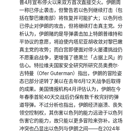
普4月宣布停火以来双方首次直接交火。伊朗周
一称已停止袭击，但警告若以色列继续打击（包
括在黎巴嫩南部）将恢复并可能扩大；以色列也
已停止对伊朗的攻击，但将继续打击真主党。分
析认为，伊朗赌的是导弹袭击加上特朗普维持和
平协议的意愿，将迫使内塔尼亚胡收敛对黎巴嫩
真主党的攻势；而白宫即便面对停火屡遭挑战仍
不愿重启战争，更增强了德黑兰「占据上风」的
信心。特拉维夫国家安全研究所研究员奥费尔·
古特曼（Ofer Guterman）指出，伊朗的冒险姿
态已部分逆转了美以在去年6月12天战争后取得
的成果。美国情报机构4月评估认为，伊朗在今
年春季首轮40天交战后仍保有数千枚完好的弹
道导弹。不过分析也指出，伊朗经济崩溃、丧失
领空控制权，其伤害以色列的能力远逊于以色列
伤害它的能力，故只能以更多冒险来弥补。这场
冲突也凸显出以色列与伊朗之间——在2024年