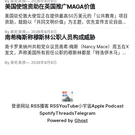
By 美轮美换
2026年8月8日
22.5亿美元、外国授权业务2025年收入6100万美元；
美国使馆资助在英国推广MAGA价值
美国驻伦敦大使馆正在提供最高50万美元的「公共教育」项目
资助，鼓励以「共同文明价值」为主题，优先宣传言论自由、
有限政府、正当程序、陪审团审判、财产权和经同意征税等理
By 美轮美换
2026年8月8日
念。英国自由民主党议员丽莎·斯玛特（Lisa Smart）指责特朗
南希梅斯称穆斯林公职人员构成威胁
普政府用「MAGA资金」干预英国民主；
南卡罗来纳州共和党众议员南希·梅斯（Nancy Mace）周五在X
发文，声称美国所有担任公职的穆斯林都是「特洛伊木马」，
并对国家安全和共和国构成威胁，最后写道「我们拒绝沉
By 美轮美换
2026年8月8日
默」。截至浏览器核验时，这条帖子获得约440万次浏览、6.2
万次点赞、1万次转发和7800条回复。
登录
网站 RSS
播客 RSS
YouTube
小宇宙
Apple Podcast
Spotify
Threads
Telegram
Powered by
Ghost