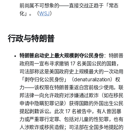
前尚属不可想象的——直接交战正趋于「常态
化」。（
WSJ
）
行政与特朗普
特朗普启动史上最大规模剥夺公民身份
：特朗普
政府周一宣布寻求撤销 17 名美国公民的国籍，
司法部称这是美国政府史上规模最大的一次动用
「剥夺归化公民身份」（denaturalization）权
力——该权限在特朗普重返白宫前极少使用。联
邦法律一向允许政府对涉嫌通过欺诈（如在移民
申请中隐瞒犯罪记录）获得国籍的外国出生公民
提起剥籍诉讼。此次 17 名被告中，有人曾因暴
力或严重罪行定罪、包括对儿童的性犯罪，也有
人涉欺诈或移民造假；司法部在全国多地提起的