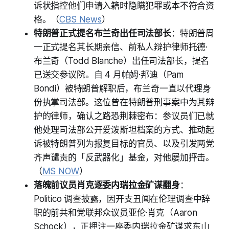
诉状指控他们申请入籍时隐瞒犯罪或本不符合资
格。（
CBS News
）
特朗普正式提名布兰奇出任司法部长
：特朗普周
一正式提名其长期亲信、前私人辩护律师托德·
布兰奇（Todd Blanche）出任司法部长，提名
已送交参议院。自 4 月帕姆·邦迪（Pam
Bondi）被特朗普解职后，布兰奇一直以代理身
份执掌司法部。这位曾在特朗普刑事案中为其辩
护的律师，确认之路恐荆棘密布：参议员们已就
他处理司法部公开爱泼斯坦档案的方式、推动起
诉被特朗普列为报复目标的官员、以及引发两党
齐声谴责的「反武器化」基金，对他屡加抨击。
（
MS NOW
）
落魄前议员肖克逐委内瑞拉金矿谋翻身
：
Politico 调查披露，因开支丑闻在伦理调查中辞
职的前共和党联邦众议员亚伦·肖克（Aaron
Schock），正押注一座委内瑞拉金矿谋求东山