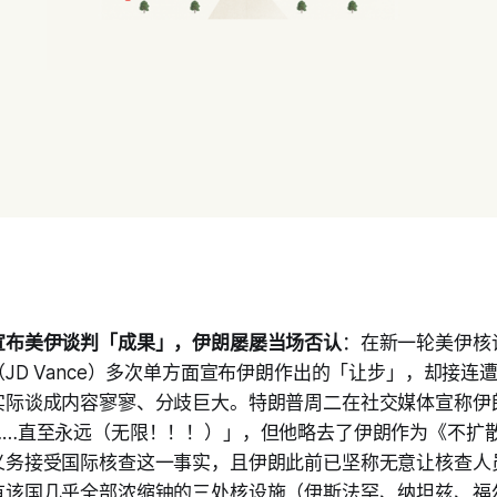
宣布美伊谈判「成果」，伊朗屡屡当场否认
：在新一轮美伊核
JD Vance）多次单方面宣布伊朗作出的「让步」，却接连
实际谈成内容寥寥、分歧巨大。特朗普周二在社交媒体宣称伊
……直至永远（无限！！！）」，但他略去了伊朗作为《不扩
义务接受国际核查这一事实，且伊朗此前已坚称无意让核查人
有该国几乎全部浓缩铀的三处核设施（伊斯法罕、纳坦兹、福