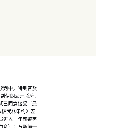
谈判中，特朗普及
遭到伊朗公开驳斥，
朗已同意接受「最
散核武器条约》签
员进入一年前被美
尔多）；万斯前一