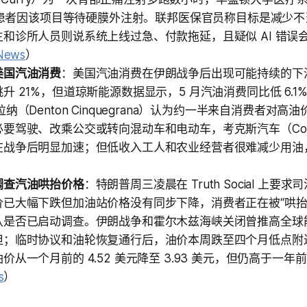
 名患者因该项目等待硬膜外注射。联邦医保官员称目标是减少
和诊所人员则说系统上线过急、付款拖延，且疑似 AI 错误
News
）
美国汽油消费
：美国汽油消费在伊朗战争后出现可能持续的下滑。
升 21%，但道琼斯能源数据显示，5 月汽油消费同比低 6.
纳（Denton Cinquegrana）认为约一半来自消费者对
要驾驶、改乘公交或转向混动车和电动车，考克斯汽车（Cox Au
在战争后明显加速；但低收入工人和农业经营者很难减少用油
）
调查汽油哄抬价格
：特朗普周三凌晨在 Truth Social 上要
价已大幅下跌但加油站价格没有同步下降，消费者正在被“哄抬
认是否已启动调查。伊朗战争和霍尔木兹海峡关闭曾推高全球
担；临时协议和油轮恢复通行后，油价本周跌至四个月低点附近
从一个月前的 4.52 美元降至 3.93 美元，但仍高于一年前的
s
）