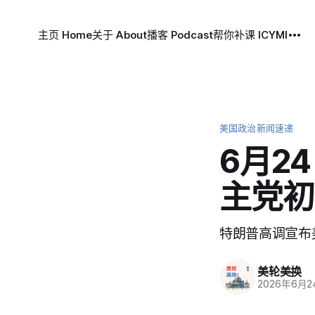
主页 Home
关于 About
播客 Podcast
帮你补课 ICYMI
美国政治新闻速递
6月2
主党初
特朗普高调宣布
美轮美换
2026年6月2