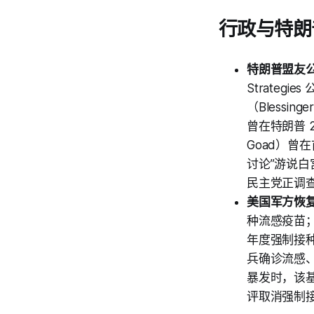
行政与特朗
特朗普盟友
Strate
（Blessin
曾在特朗普 2
Goad）曾
讨论”游说
民主党正调查
美国军方恢
种流感疫苗；此
年度强制接种
兵确诊流感、
暴发时，该基地
评取消强制