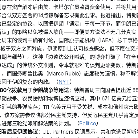
同意在资产解冻后由美、卡塔尔官员监督资金使用、并将其用
样否认双方签署的14点谅解备忘录有此要求。报道指出，特朗
为已敲定的协议，以图把伊朗「锁定」于每一环节，而伊朗已
否认」的策略以免被逼入墙角——即便美方说法不无几分真实
周末的谈判中确有讨论，国际原子能机构（IAEA）总干事格罗西
）曾穿梭于双方之间斡旋，伊朗原则上认可核查概念，但不愿在
日期与细节）。这种「边谈边公开喊话」的博弈打破了「在全
算达成」的传统外交准则，令本就艰难的谈判更添变数；特朗
，而国务卿鲁比奥（Marco Rubio）态度较为谨慎，称不
归因于伊朗复杂的内政。（
NYT
）
80亿拨款用于伊朗战争等用途
：特朗普周三向国会提出近 88
朗战争、农民援助和埃博拉疫情应对。其中 671 亿美元给五角
消耗的导弹库存；111 亿美元用于受关税、成本和佛州灾害
co 指出，该方案需参议院部分民主党支持，但反战民主党几乎肯
推进第三轮党派和解法案的计划。（
Politico
）
细看后反伊朗协议
：J.L. Partners 民调显示，共和党选