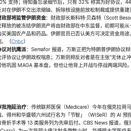
对 20% 支持；得知备忘录细节后，只有 32% 称其为好协议，4
反对在伊朗不交出浓缩铀、拆除核设施前放松制裁或提供重建
财政部将监管伊朗资金
：财政部长斯科特·贝森特（Scott Bes
议释放的被冻结伊朗资产将由财政部在中东监督，初期可能从
购买美国农产品和药品。伊朗官员已否认美方可决定资金用途
制。（
Cnbc
）
协议对抗鹰派
：Semafor 报道，万斯正把为特朗普伊朗协议
批评协议让伊朗政权喘息；万斯则称反对者是在主张“无休止冲
他巩固 MAGA 基本盘，但也让他背上开战与停战两端风险
审批拖延治疗
：传统联邦医保（Medicare）今年在俄克拉
、得州和华盛顿六州试行名为「节智」（WISeR）的 AI 
骨折手术等 13 类服务列为先审后付。CBS News 报道，
ill Curry）为一次背部止痛注射多跑数小时，华盛顿大学医