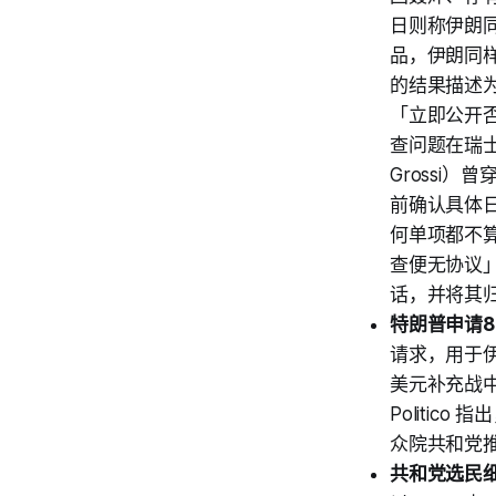
日则称伊朗
品，伊朗同
的结果描述
「立即公开
查问题在瑞士
Grossi
前确认具体
何单项都不
查便无协议」
话，并将其
特朗普申请8
请求，用于伊
美元补充战中
Politi
众院共和党
共和党选民