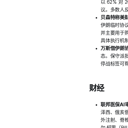
以 62% 
议。多数人
贝森特称美
伊朗临时协
并主要用于
具体执行机
万斯借伊朗
态。保守派
停战标签可帮
财经
联邦医保AI
泽西、俄亥俄
外注射、脊椎
尔·柯里（B