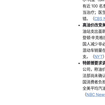
有近 100
当治疗；医生
错。（
CBS 
高油价改变
油站支出虽跳
登顿·辛克格拉
国人减少非必
混动车销量
支。（
NYT
特朗普要求
公司，称油
法部尚未确
国消费者负
全美平均汽油价
（
NBC New