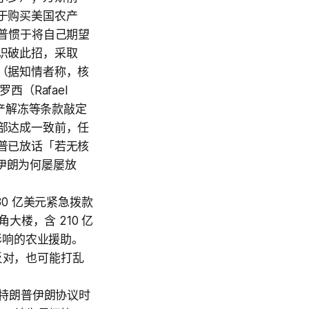
于购买美国农产
普惯于将自己期望
识破此招，采取
（据知情者称，核
（Rafael
资产解冻等条款敲定
部达成一致前，任
普已放话「若无核
解伊朗为何屡屡放
0 亿美元紧急拨款
大楼，含 210 亿
影响的农业援助。
定反对，也可能打乱
民初听特朗普伊朗协议时