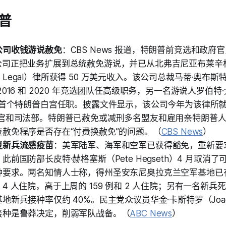
普
公司收钱游说赦免
：CBS News 报道，特朗普前竞选和政府官
gies 公司正把业务扩展到总统赦免游说，并已从北弗吉尼亚布莱
ger Legal）律所获得 50 万美元收入。该公司总裁马蒂·奥布斯特（
016 和 2020 年竞选团队任高级职务，另一名游说人罗伯特·戈
在首个特朗普白宫任职。披露文件显示，该公司今年为该律所就
白宫和司法部。特朗普已赦免或减刑多名盟友和雇用亲特朗普
赦免程序是否存在“付费换赦免”的问题。（
CBS News
）
复新兵流感疫苗
：美军陆军、海军和空军已获得豁免，重新要
前国防部长皮特·赫格塞斯（Pete Hegseth）4 月取消了可
要求。两名知情人士称，得州圣安东尼奥拉克兰空军基地已有至
4 人住院，高于上周的 159 例和 2 人住院；另有一名新
新兵接种率仅约 40%。民主党众议员华金·卡斯特罗（Joaquin
接种是鲁莽决定，削弱军队战备。（
ABC News
）