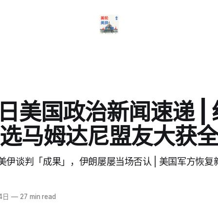
4日美国政治新闻速递 |
选马姆达尼盟友大获
美伊谈判「成果」，伊朗屡屡当场否认 | 美国军方恢复
4日
—
27 min read