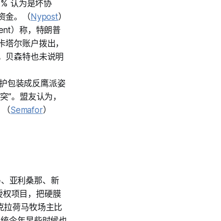
4% 认为是坏协
资金。（
Nypost
）
sent）称，特朗普
卡塔尔账户拨出，
，贝森特也未说明
辩护包装成反鹰派姿
突”。盟友认为，
。（
Semafor
）
荷马、亚利桑那、新
预授权项目，把硬膜
俄克拉荷马牧场主比
疗系统今年早些时候也