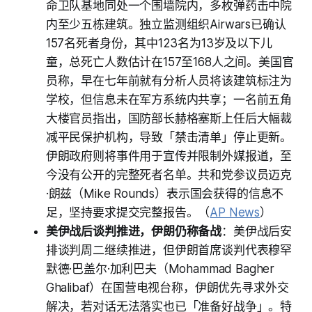
命卫队基地同处一个围墙院内，多枚弹药击中院
内至少五栋建筑。独立监测组织Airwars已确认
157名死者身份，其中123名为13岁及以下儿
童，总死亡人数估计在157至168人之间。美国官
员称，早在七年前就有分析人员将该建筑标注为
学校，但信息未在军方系统内共享；一名前五角
大楼官员指出，国防部长赫格塞斯上任后大幅裁
减平民保护机构，导致「禁击清单」停止更新。
伊朗政府则将事件用于宣传并限制外媒报道，至
今没有公开的完整死者名单。共和党参议员迈克
·朗兹（Mike Rounds）表示国会获得的信息不
足，坚持要求提交完整报告。（
AP News
）
美伊战后谈判推进，伊朗仍称备战
：美伊战后安
排谈判周二继续推进，但伊朗首席谈判代表穆罕
默德·巴盖尔·加利巴夫（Mohammad Bagher
Ghalibaf）在国营电视台称，伊朗优先寻求外交
解决，若对话无法落实也已「准备好战争」。特