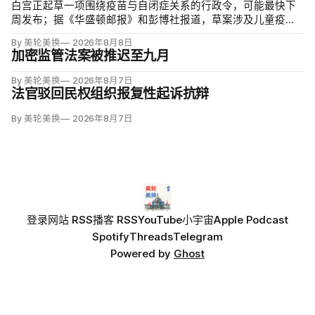
白宫正起草一项围绕疫苗与自闭症关系的行政令，可能最快下
周发布；据《华盛顿邮报》和彭博社报道，草案涉及儿童疫苗
接种计划、自闭症研究和家长选择权，内容仍可能变化。数十
By 美轮美换
2026年8月8日
项覆盖全球数百万儿童的高质量研究均未发现儿童疫苗导致自
加密监管法案被推迟至九月
闭症，相关说法源自一项后来撤稿的欺诈性研究，作者也被吊
销执照。
By 美轮美换
2026年8月7日
法官驳回民权组织报复性起诉抗辩
By 美轮美换
2026年8月7日
登录
网站 RSS
播客 RSS
YouTube
小宇宙
Apple Podcast
Spotify
Threads
Telegram
Powered by
Ghost