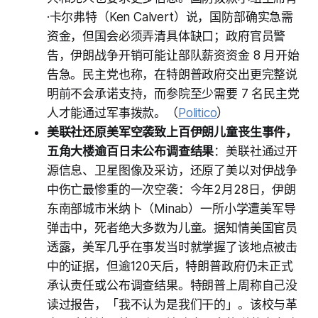
·卡尔弗特（Ken Calvert）说，国防部确实急需
资金，但国会必须弄清具体缺口；政府官员警
告，伊朗战争开销可能让部队薪资资金 8 月开始
告急。民主党也称，在特朗普政府交出更完整说
明前不会承诺支持，而参院至少需要 7 名民主党
人才能通过军事拨款。（
Politico
）
美联社还原美军空袭致上百伊朗儿童丧生事件，
五角大楼逾百日未公布调查结果
：美联社通过开
源信息、卫星图像及采访，还原了美以对伊战争
中伤亡最惨重的一次空袭：今年2月28日，伊朗
东南部城市米纳卜（Minab）一所小学遭美军导
弹击中，死者绝大多数为儿童。据知情美国官员
透露，美军几乎在事发当时就掌握了该地点被击
中的证据，但逾120天后，特朗普政府仍未正式
承认责任或公布调查结果。特朗普上周称自己没
读过报告，「我不认为是我们干的」。该校与革