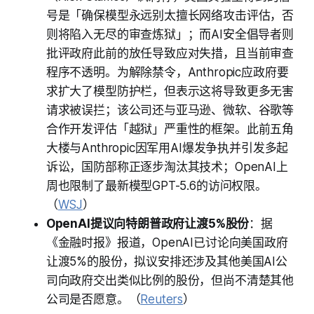
号是「确保模型永远别太擅长网络攻击评估，否
则将陷入无尽的审查炼狱」；而AI安全倡导者则
批评政府此前的放任导致应对失措，且当前审查
程序不透明。为解除禁令，Anthropic应政府要
求扩大了模型防护栏，但表示这将导致更多无害
请求被误拦；该公司还与亚马逊、微软、谷歌等
合作开发评估「越狱」严重性的框架。此前五角
大楼与Anthropic因军用AI爆发争执并引发多起
诉讼，国防部称正逐步淘汰其技术；OpenAI上
周也限制了最新模型GPT-5.6的访问权限。
（
WSJ
）
OpenAI提议向特朗普政府让渡5%股份
：据
《金融时报》报道，OpenAI已讨论向美国政府
让渡5%的股份，拟议安排还涉及其他美国AI公
司向政府交出类似比例的股份，但尚不清楚其他
公司是否愿意。（
Reuters
）