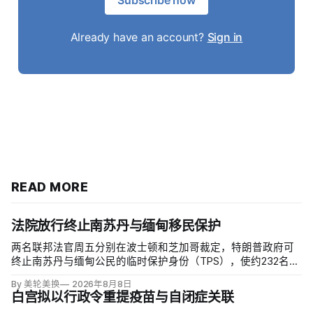
Already have an account?
Sign in
READ MORE
法院放行终止南苏丹与缅甸移民保护
两名联邦法官周五分别在波士顿和芝加哥裁定，特朗普政府可
终止南苏丹与缅甸公民的临时保护身份（TPS），使约232名南
苏丹人和约4000名缅甸人失去免遭遣返和在美工作的临时保
By 美轮美换
2026年8月8日
障。两国分别因长期武装冲突及2021年军事政变后动荡而获指
白宫拟以行政令重提疫苗与自闭症关联
定；国土安全部去年11月决定取消保护。