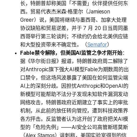
长，特朗普却称美国「不需要」伙伴提供任何东
西。贸易代表杰米森·格里尔（Jamieson
Greer）说，美国将继续与墨西哥、加拿大处理
协议缺陷和贸易逆差，并于 7 月 20 日当周同墨
西哥举行第三轮谈判；不续约仍会给北美供应链
和大型投资带来不确定性。（
Semafor
）
Fable禁令解除，但美国AI监管之争才刚开始
：
据《华尔街日报》报道，特朗普政府周二解除了
对Anthropic旗下强大AI模型Fable为期数周的出
口禁令，但这场风波暴露了美国在如何监管尖端
AI上的深刻分歧。因担忧Anthropic和OpenAI的
新模型可能帮助不法分子发现未知软件漏洞发动
网络攻击，特朗普政府近期建立了事实上的审批
机制，从此前的放任转向管控，遭到科技政策界
各方抨击。反监管者认为这开创了政府把关AI模
型的「危险先例」——AI安全公司高管斯塔莫斯
（Alex Stamos）讽刺称，美国实验室得到的信