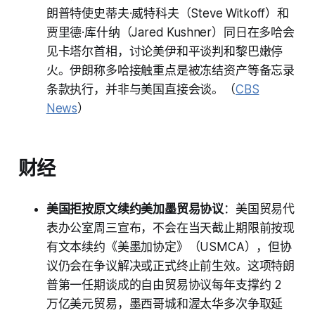
朗普特使史蒂夫·威特科夫（Steve Witkoff）和
贾里德·库什纳（Jared Kushner）同日在多哈会
见卡塔尔首相，讨论美伊和平谈判和黎巴嫩停
火。伊朗称多哈接触重点是被冻结资产等备忘录
条款执行，并非与美国直接会谈。（
CBS
News
）
财经
美国拒按原文续约美加墨贸易协议
：美国贸易代
表办公室周三宣布，不会在当天截止期限前按现
有文本续约《美墨加协定》（USMCA），但协
议仍会在争议解决或正式终止前生效。这项特朗
普第一任期谈成的自由贸易协议每年支撑约 2
万亿美元贸易，墨西哥城和渥太华多次争取延