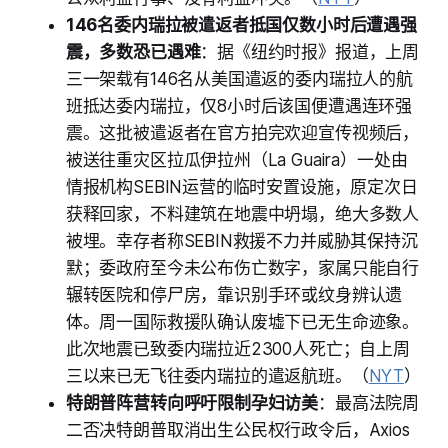
146名委内瑞拉被遣返者抵国仅数小时后遭遇强
震，多数恐已遇难
：据《纽约时报》报道，上周
三一架载有146名从美国遣返的委内瑞拉人的航
班抵达委内瑞拉，仅8小时后该国便遭遇连环强
震。这批被遣返者在官方拍完欢迎宣传视频后，
被送往重灾区拉瓜伊拉州（La Guaira）一处由
情报机构SEBIN运营的临时安置设施，原定次日
获释回家，不料建筑在地震中坍塌，绝大多数人
被埋。幸存者称SEBIN救援不力并威胁其保持沉
默；委政府至今未公布伤亡数字，家属只能自行
辗转医院和停尸房，靠识别手环或纹身辨认遗
体。周一国际救援队确认废墟下已无生命迹象。
此次地震已致委内瑞拉近2300人死亡；自上周
三以来已无飞往委内瑞拉的遣返航班。（
NYT
）
特朗普阵营转向呼吁限制孕妇访美
：最高法院周
二否决特朗普取消出生公民权行政令后，Axios