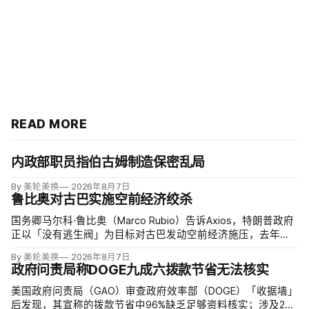
READ MORE
内政部职员指伯古姆制造保密乱局
By 美轮美换
2026年8月7日
鲁比奥对古巴实施空前经济绞杀
国务卿马尔科·鲁比奥（Marco Rubio）告诉Axios，特朗普政府
正以「没有逃生阀」为目标对古巴发动空前经济施压，去年以
来已采取约24项行动，制裁40个实体、至少38名个人，并逼迫
By 美轮美换
2026年8月7日
其他国家切断古巴医生输出项目。
政府问责局称DOGE九成六拨款节省无法核实
美国政府问责局（GAO）审查政府效率部（DOGE）「收据墙」
后发现，其宣称的拨款节省中96%缺乏足够资料核实；涉及274