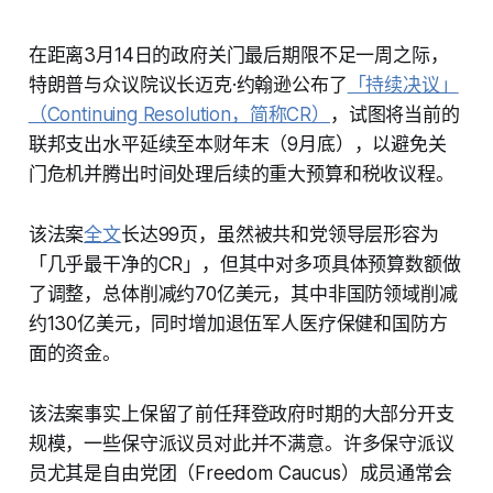
在距离3月14日的政府关门最后期限不足一周之际，
特朗普与众议院议长迈克·约翰逊公布了
「持续决议」
（Continuing Resolution，简称CR）
，试图将当前的
联邦支出水平延续至本财年末（9月底），以避免关
门危机并腾出时间处理后续的重大预算和税收议程。
该法案
全文
长达99页，虽然被共和党领导层形容为
「几乎最干净的CR」，但其中对多项具体预算数额做
了调整，总体削减约70亿美元，其中非国防领域削减
约130亿美元，同时增加退伍军人医疗保健和国防方
面的资金。
该法案事实上保留了前任拜登政府时期的大部分开支
规模，一些保守派议员对此并不满意。许多保守派议
员尤其是自由党团（Freedom Caucus）成员通常会