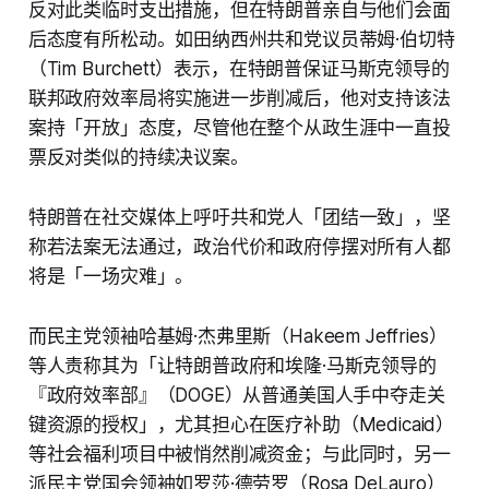
反对此类临时支出措施，但在特朗普亲自与他们会面
后态度有所松动。如田纳西州共和党议员蒂姆·伯切特
（Tim Burchett）表示，在特朗普保证马斯克领导的
联邦政府效率局将实施进一步削减后，他对支持该法
案持「开放」态度，尽管他在整个从政生涯中一直投
票反对类似的持续决议案。
特朗普在社交媒体上呼吁共和党人「团结一致」，坚
称若法案无法通过，政治代价和政府停摆对所有人都
将是「一场灾难」。
而民主党领袖哈基姆·杰弗里斯（Hakeem Jeffries）
等人责称其为「让特朗普政府和埃隆·马斯克领导的
『政府效率部』（DOGE）从普通美国人手中夺走关
键资源的授权」，尤其担心在医疗补助（Medicaid）
等社会福利项目中被悄然削减资金；与此同时，另一
派民主党国会领袖如罗莎·德劳罗（Rosa DeLauro）