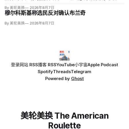
亿美元节省的2503份合同并未采取终止行动，所谓合同节省约
By 美轮美换
2026年8月7日
三分之二无法验证或不符合其公开方法，264份拟终止租约中
穆尔科斯基称选民反对确认布兰奇
108份早已进入终止流程。
By 美轮美换
2026年8月7日
登录
网站 RSS
播客 RSS
YouTube
小宇宙
Apple Podcast
Spotify
Threads
Telegram
Powered by
Ghost
美轮美换 The American
Roulette