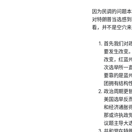
因为民调的问题本
对特朗普当选感到
看，并不是空穴来
首先我们对
要发生改变
改变，红蓝
次选举所一
要靠的是蓝
团拥有结构性优
政治周期更替
美国选举反
和经济通胀
那或许执政
议题主导大
共和党在特