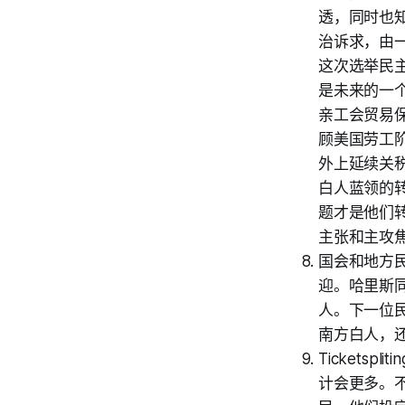
透，同时也
治诉求，由
这次选举民
是未来的一
亲工会贸易
顾美国劳工
外上延续关
白人蓝领的
题才是他们
主张和主攻
国会和地方
迎。哈里斯
人。下一位
南方白人，
Ticketsp
计会更多。