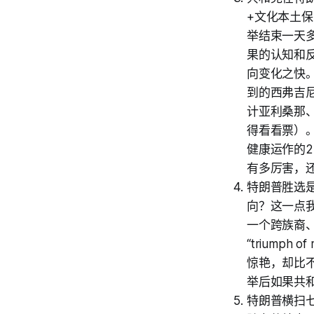
+文化本土
举结束一天
果的认知和
向变化之快
到的西弗吉
计亚利桑那
得看看票）
健康运作的
有多厉害，
特朗普胜选
向？这一点
一个跨族裔、
“triumph
惊艳，却比
举后如果共
特朗普横扫