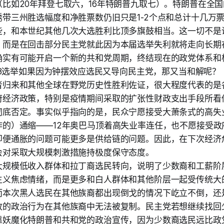
（比如20年拜登七取六，16年特朗普九取七）。特朗普在全
锈带三州胜选幅度和净胜票数仍旧只是1-2个点和总计十几万
些，和本世纪其他几次大选胜利比顶多旗鼓相当。这一切不是
，而是在回击部分民主党就此因为本届选举失利就将走向长期
确实有可能开启一个新的共和党周期，终结现在的政党体系和
028选举如果因为钟摆效应选民又导向民主党，那又当和解呢？
者归来和其他全球在野党历史性胜利佐证，很大程度代表的是
府经济政策，特别是疫情期间采取的扩张性财政支出手段所看
彻底否定。事实似乎指向的是，民众宁愿接受大萧条式的高失
作的）通缩——12年奥巴马顶着高失业率连任，也不愿接受政
即便通胀的问题可能更多是供给链的问题。因此，在下次经济
会对采取大规模刺激措施持极度保守态度。
大规模低收入群体和拉丁裔选民转向，说明了少数裔和工薪阶
主义焦虑情绪，而是更多和白人群体和其他阶层一起受传统大的
而本次黑人选民在其他族裔都出现倒戈的情况下屹立不倒，还
致的政治行为在其他族裔中无法被复制。民主党若想继续找回
靠妖魔化特朗普和共和党的政治宣传，因为少数裔选民远比政