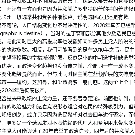
完特朗普就收工并不填国会的选票了。这点从部分共和党参议
来。但还有一方面也是因为共和党许多非特朗普的特朗普式候
北卡州一级选举共和党各种滑铁卢，说明选民心里还是有数。
是不可逆，人口结构变化也不是决定性的。2020年其实已经
graphic is destiny），当时的拉丁裔和部分其他少数选
况，与此同时巨大的高投票率也没能如同许多民主党人所说的
定的执政多数。相反，我们可能看到的是在2016年之后，民
向高频率投票的富裕城郊阶层，反倒是小的中期选举补缺选举
有优势。而政治变化趋势也没有像之前几个周期一样一成不变
中变化趋势戛然而止，但与此同时民主党在蓝领阶层的支持崩
城市——纽约，芝加哥，和少数裔票一崩再崩。这两个上个十
2024年后彻底破产。
是否是未来政坛的主流力量，还不要着急定论。前面也讲到，
独特的政治魅力和这套意识形态组合对选民的特殊吸引力。但
大规模倒戈，或许只是因为选民希望对过去四年进行否定，而特
样，更多是一个选民发泄不满情绪的代理人和希望用来带来变
民主党人可能误读了20年选举的政治信号，四年后的共和党