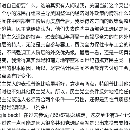
知道自己想要什么。选前其实有人问过我，美国当前这个突出
一个小的选民群组来主导美国整体的经济对外政策的情况什么
主党在中西部劳工阶层再度崩盘后，我觉得这方面的政策调整
个趋势。民主党始终认为，他们失去这些中西部劳工选民是因
保护主义道路的摈弃，过去的四年拜登一直竭尽全力的在内外
阶层的特点，无论是亲自参与罢工，费劲全力保住卡车工会的
税，不断强调工人阶层的外交优先级，最后一看，还是一场黄
转变，我觉得其实就是和南方地带蓝领本世纪初摈弃民主党一
转型的根本原因。所以，尽管估计民主党不会放弃去讨好工会
焦点会有所变化。
民主党人的表现普遍比哈里斯好，意味着两点，特朗普比其他
同时也不如其他民主党人。所以，民主党会条件反射地拒绝任
民主党候选人必须符合两个条件——男性，还得是男性气质极
还得是温和派。（狗头）
liting is back！在过去参议员66/67跟总统走，这次至少有3
不过这一点可能是因为很多共和党选民真就是只出来投票支持