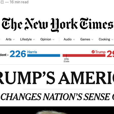
6日
—
16 min read