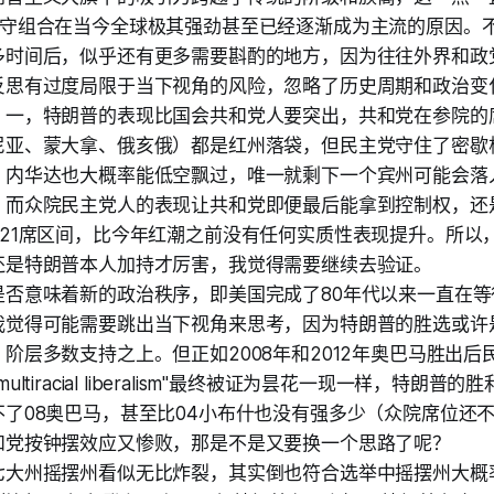
保守组合在当今全球极其强劲甚至已经逐渐成为主流的原因。
多时间后，似乎还有更多需要斟酌的地方，因为往往外界和政
反思有过度局限于当下视角的风险，忽略了历史周期和政治变
。一，特朗普的表现比国会共和党人要突出，共和党在参院的
尼亚、蒙大拿、俄亥俄）都是红州落袋，但民主党守住了密歇
、内华达也大概率能低空飘过，唯一就剩下一个宾州可能会落
。而众院民主党人的表现让共和党即便最后能拿到控制权，还
221席区间，比今年红潮之前没有任何实质性表现提升。所以
还是特朗普本人加持才厉害，我觉得需要继续去验证。
是否意味着新的政治秩序，即美国完成了80年代以来一直在等
我觉得可能需要跳出当下视角来思考，因为特朗普的胜选或许
阶层多数支持之上。但正如2008年和2012年奥巴马胜出后
 of multiracial liberalism"最终被证为昙花一现一样，特
不了08奥巴马，甚至比04小布什也没有强多少（众院席位还
和党按钟摆效应又惨败，那是不是又要换一个思路了呢？
七大州摇摆州看似无比炸裂，其实倒也符合选举中摇摆州大概