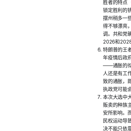
胜者的特点
锁定胜利的
摆州稍多一
得不够漂亮
调。共和党
2026和2
特朗普的王
年疫情后政
——通胀的
人还是有工
致的通胀，
执政党可能
本次大选中
贩卖的种族
安所影响。
民权运动导
决不能只依