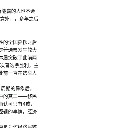
斯能赢的人也不会
「意外」，多年之后
性的全国摇摆之后
是普选票发生较大
本届突破了此前两
一次普选票胜利，主
此前一直在选举人
个周期的异象后，
中的其二——移民
意认可只有4成，
逻辑的事情。经济
直是为何经济民粹