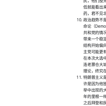
民，他们投
低就能看出
药，君不见
政治趋势不
命论（Demo
共和党的情
带来一个稳
结构开始偏
主党可能更
在本次大选
连老票仓大
理论，终究在
特朗普主义
许是因为他
举中出现的
年的里根一
之后拜登和