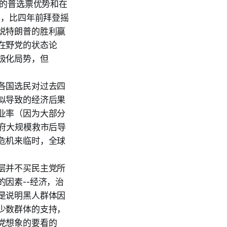
国的普选票优势和在
票，比四年前拜登摇
说特朗普的胜利赢
在野党的状态论
极化局势，但
各国选民对过去四
似导致的经济后果
业率（因为大部分
府大规模救市后导
危机来临时，全球
层并不买民主党所
因素--经济，治
是说明黑人群体因
少数群体的支持，
党想象的要看的