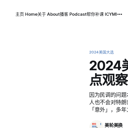
主页 Home
关于 About
播客 Podcast
帮你补课 ICYMI
2024美国大选
202
点观察
因为民调的问题
人也不会对特朗
「意外」，多年
美轮美换