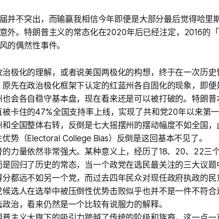
届并不突出，而输赢我相信今年即便是大部分最后觉得哈里
意外。特朗普主义的常态化在2020年后已经注定，2016的
风的偶然性事件。
政治极化的理解，或者说美国两极化的构想，终于在一次历史
。原先在政治极化框架下认定的红蓝州各自固化的现象，即便
州也会各自稳守基本盘，现在看来还是可以被打破的。特朗普
直被卡住的47%全国支持率上线，实现了共和党20年以来第
州和全国整体右转，反倒是七大摇摆州的摆动幅度不如全国，
势（Electoral College Bias）反倒是这回基本不见了。
的力量依然非常强大。某种意义上，经历了18、20、22三
而是回归了历史的常态，当一个政党在选民最关注的三大议题
得分都远不如另一个党，而过去四年民众对现任政府执政的民
党候选人在选举中被压倒性优势击败似乎也并不是一件不符合
选政治，看来仍然是一个比较有说服力的解释。
朗普主义大旗下的吸引力跨越了传统的阶级和族裔，这一点一