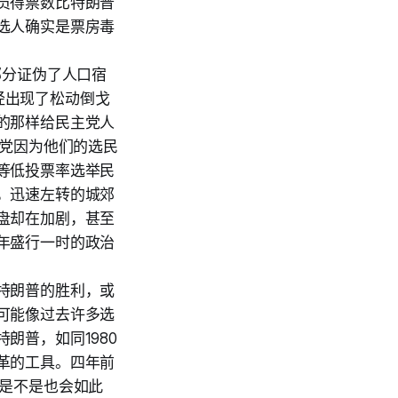
员得票数比特朗普
选人确实是票房毒
部分证伪了人口宿
民已经出现了松动倒戈
的那样给民主党人
主党因为他们的选民
等低投票率选举民
，迅速左转的城郊
盘却在加剧，甚至
年盛行一时的政治
特朗普的胜利，或
可能像过去许多选
朗普，如同1980
革的工具。四年前
人是不是也会如此