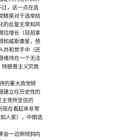
不过，这一点在选
党精英对于选举结
化的反复无常和风
席位增长（目前拿
根和威斯康星，预
入共和党手中（还
是维持在一个无法
，特朗普主义究竟
待的重大政党转
是建立在历史性的
民主党所坚信的
朗普的胜利现在看起来非常
不如人家），中期选
率会一边倒倾斜向