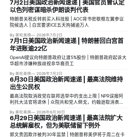
7月2日美国政治新闻速递 | 美国官员曾认定
以色列密谋暗杀伊朗谈判代表
特朗普关税反转前买入科技股 | AOC背书密歇根左翼参议
院候选人 | 白宫要求ICE五天拘捕逾万人
By 美轮美换
2026年7月2日
7月1日美国政治新闻速递 | 特朗普回白宫首
年进账逾22亿
OpenAI提议向特朗普政府让渡5%股份 | 特朗普政府起诉大
华超市涉嫌种族歧视非华裔员工
By 美轮美换
2026年7月2日
6月30日美国政治新闻速递 | 最高法院维持
出生公民权
最高法院取消政党在联邦选举中的支出上限 | NPR误报阿
利托大法官将退休 | 众院共和党人倒戈，约翰逊取消表决
提前休会
By 美轮美换
2026年6月30日
6月29日美国政治新闻速递 | 最高法院扩大
总统解雇权，但为美联储留下例外
郭文贵因欺诈被判30年监禁 | 特朗普称美伊将于周二在卡