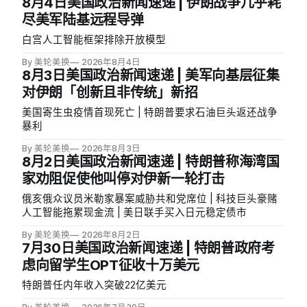
8月4日美国政治新闻速递 | 伊朗战争几乎耗
尽美军陆基远程导弹
白宫人工智能框架排除开放模型
By 美轮美换
2026年8月4日
8月3日美国政治新闻速递 | 美军向基层征集
对伊朗「创新且非传统」新招
美国寄生虫疫情首现死亡 | 特朗普要求石油巨头返还战争
暴利
By 美轮美换
2026年8月3日
8月2日美国政治新闻速递 | 特朗普称海湾国
家劝阻促使他叫停对伊新一轮打击
俄亥俄众议员米勒家暴案威胁共和党席位 | 科技巨头豪赌
人工智能拖累现金流 | 美日联手买入日元稳定债市
By 美轮美换
2026年8月2日
7月30日美国政治新闻速递 | 特朗普政府考
虑向留学生OPT征收十万美元
特朗普任内年收入突破22亿美元