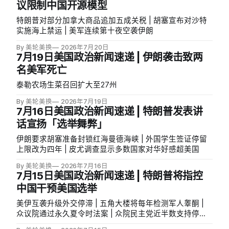
议限制中国开源模型
特朗普对部分加拿大商品追加五成关税 | 胡塞宣布对沙特
实施海上禁运 | 美军连续第十夜空袭伊朗
By 美轮美换
2026年7月20日
7月19日美国政治新闻速递 | 伊朗袭击致两
名美军死亡
泰勒农场生菜召回扩大至27州
By 美轮美换
2026年7月19日
7月16日美国政治新闻速递 | 特朗普发表讲
话宣扬「选举舞弊」
伊朗要求胡塞准备封锁红海曼德海峡 | 外国学生签证停留
上限改为四年 | 皮尤调查显示多数国家对华好感超美国
By 美轮美换
2026年7月16日
7月15日美国政治新闻速递 | 特朗普将指控
中国干预美国选举
美伊互袭升级外交停滞 | 五角大楼将每年检测军人睾酮 |
众议院通过永久夏令时法案 | 众院民主党近半数支持停止
援以