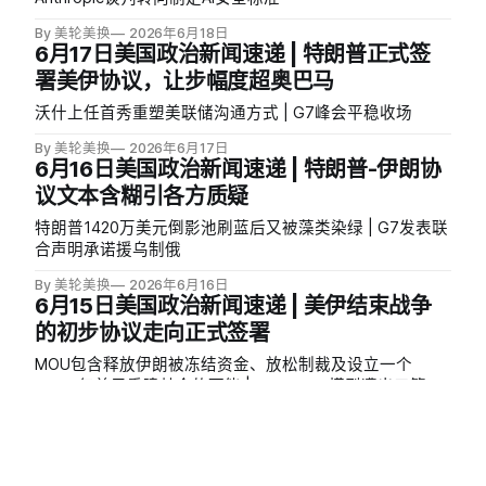
By 美轮美换
2026年6月18日
6月17日美国政治新闻速递 | 特朗普正式签
署美伊协议，让步幅度超奥巴马
沃什上任首秀重塑美联储沟通方式 | G7峰会平稳收场
By 美轮美换
2026年6月17日
6月16日美国政治新闻速递 | 特朗普-伊朗协
议文本含糊引各方质疑
特朗普1420万美元倒影池刷蓝后又被藻类染绿 | G7发表联
合声明承诺援乌制俄
By 美轮美换
2026年6月16日
6月15日美国政治新闻速递 | 美伊结束战争
的初步协议走向正式签署
MOU包含释放伊朗被冻结资金、放松制裁及设立一个
3000 亿美元重建基金的可能 | Anthropic 模型遭出口管制
的48小时始末 | 特朗普政府曾权衡为移民暂停人身保护令
By 美轮美换
2026年6月15日
6月14日美国政治新闻速递 | 美伊达成结束
伊朗战争的初步协议