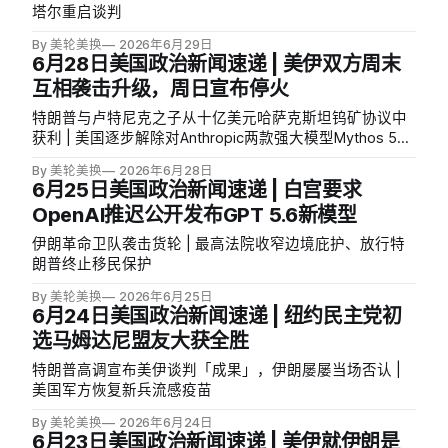
塔尔重启谈判
By 美轮美换
2026年6月29日
6月28日美国政治新闻速递 | 美伊双方周末
互相袭击升级，周日宣布停火
特朗普与卢特尼克之子从十亿美元哈萨克斯坦钨矿协议中
获利 | 美国逐步解除对Anthropic两款强大模型Mythos 5与
Fable 5的封锁 | 特朗普威胁对征数字税国家加征100%关税
By 美轮美换
2026年6月28日
6月25日美国政治新闻速递 | 白宫要求
OpenAI推迟公开发布GPT 5.6新模型
伊朗革命卫队袭击货轮 | 最高法院收窄边境庇护、放行特
朗普终止移民保护
By 美轮美换
2026年6月25日
6月24日美国政治新闻速递 | 纽约民主党初
选马姆达尼盟友大获全胜
特朗普高调宣布美伊谈判「成果」，伊朗屡屡当场否认 |
美国军方恢复新兵流感疫苗
By 美轮美换
2026年6月24日
6月23日美国政治新闻速递 | 美伊就伊朗是