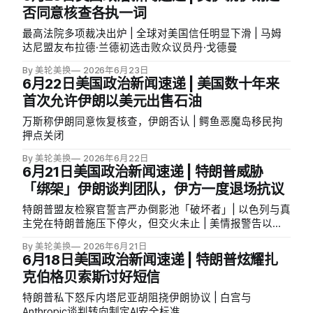
否同意核查各执一词
最高法院多项裁决出炉 | 全球对美国信任明显下滑 | 马姆
达尼盟友布拉德·兰德初选击败众议员丹·戈德曼
By 美轮美换
2026年6月23日
6月22日美国政治新闻速递 | 美国数十年来
首次允许伊朗以美元出售石油
万斯称伊朗同意恢复核查，伊朗否认 | 鳄鱼恶魔岛移民拘
押点关闭
By 美轮美换
2026年6月22日
6月21日美国政治新闻速递 | 特朗普威胁
「绑架」伊朗谈判团队，伊方一度退场抗议
特朗普盟友检察官誓言严办倒影池「破坏者」| 以色列与真
主党在特朗普施压下停火，但交火未止 | 美情报警告以色
列恐破坏对伊和平协议
By 美轮美换
2026年6月21日
6月18日美国政治新闻速递 | 特朗普炫耀扎
克伯格贝索斯讨好短信
特朗普私下怒斥内塔尼亚胡阻挠伊朗协议 | 白宫与
Anthropic谈判转向制定AI安全标准