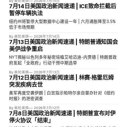
By 美轮美换
2026年7月15日
7月14日美国政治新闻速递 | ICE致命拦截后
暂停车辆执法
纽约州将暂停大型数据中心建设一年 | 六月通胀降至3.5%
低于市场预期
By 美轮美换
2026年7月14日
7月13日美国政治新闻速递 | 特朗普通知国会
美伊战争重启
NYT揭秘以色列多年秘密培植艾哈迈迪-内贾德 | 特朗普政
府发起「全政府」行动干预中期选举
By 美轮美换
2026年7月13日
7月12日美国政治新闻速递 | 林赛·格雷厄姆
突发疾病去世
美军再度空袭伊朗 | 白宫指示帕特尔亲自督办针对《纽约
时报》的泄密调查
By 美轮美换
2026年7月12日
7月8日美国政治新闻速递 | 特朗普宣布对伊
停火协议「结束」