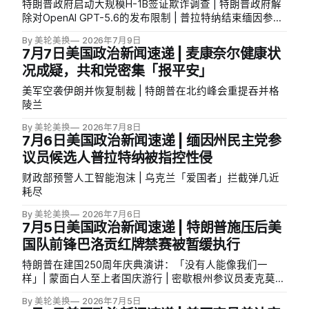
特朗普政府启动大规模H-1B签证欺诈调查 | 特朗普政府解
除对OpenAI GPT-5.6的发布限制 | 普拉特纳结束缅因参院
竞选
By 美轮美换
2026年7月9日
7月7日美国政治新闻速递 | 麦康奈尔健康状
况成疑，共和党密集「报平安」
美军空袭伊朗并恢复制裁 | 特朗普在北约峰会重提吞并格
陵兰
By 美轮美换
2026年7月8日
7月6日美国政治新闻速递 | 缅因州民主党参
议员候选人普拉特纳被指控性侵
财政部预警人工智能泡沫 | 乌克兰「爱国者」拦截弹几近
耗尽
By 美轮美换
2026年7月6日
7月5日美国政治新闻速递 | 特朗普施压后美
国队前锋巴洛贡红牌禁赛被暂缓执行
特朗普在建国250周年庆典演讲：「没有人能像我们一
样」| 蒙面白人至上者国庆游行 | 密歇根州参议员麦克莫罗
退出密歇根参院初选
By 美轮美换
2026年7月5日