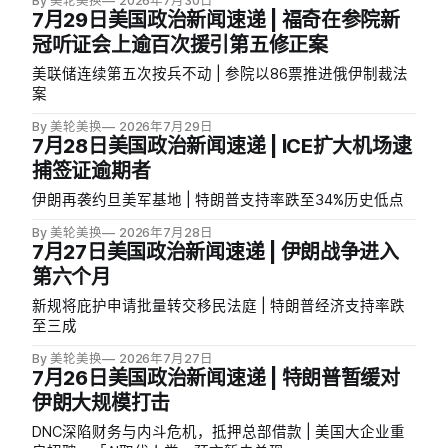
By 美轮美换
2026年7月30日
7月29日美国政治新闻速递 | 福奇在参院新
冠听证会上逾百次援引第五修正案
美联储连续第五次按兵不动 | 参院以86票推进俄伊制裁法
案
By 美轮美换
2026年7月29日
7月28日美国政治新闻速递 | ICE扩大机场逮
捕签证逾期者
伊朗再袭约旦美军基地 | 特朗普支持率跌至34%历史低点
By 美轮美换
2026年7月28日
7月27日美国政治新闻速递 | 伊朗战争进入
第六个月
新规将庇护申请批量转交移民法庭 | 特朗普经济支持率跌
至三成
By 美轮美换
2026年7月27日
7月26日美国政治新闻速递 | 特朗普暂缓对
伊朗大规模打击
DNC深陷财务与内斗危机，抵押总部借款 | 美国大企业重