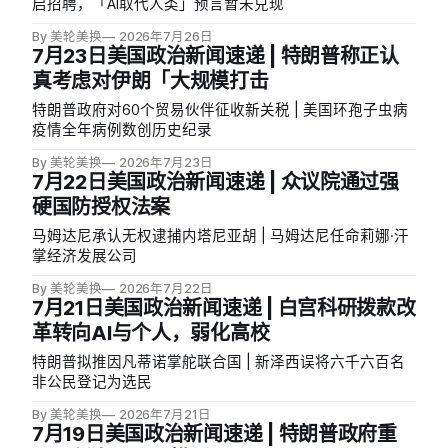
启招聘，「AI取代人类」预言暂未兑现
By 美轮美换
2026年7月26日
7月23日美国政治新闻速递 | 特朗普称正认
真考虑对伊朗「大规模打击
特朗普政府对60个贸易伙伴征收新关税 | 美国环孢子虫病
疫情全年病例数创历史纪录
By 美轮美换
2026年7月23日
7月22日美国政治新闻速递 | 众议院通过强
硬国防授权法案
马姆达尼承认无权逮捕内塔尼亚胡 | 马姆达尼任命莉娜·汗
掌经济发展公司
By 美轮美换
2026年7月22日
7月21日美国政治新闻速递 | 白宫科研拨款改
革转向AI与个人，弱化高校
特朗普拟推因凡蒂诺掌舵联合国 | 新泽西误将六千六百名
非公民登记为选民
By 美轮美换
2026年7月21日
7月19日美国政治新闻速递 | 特朗普政府重