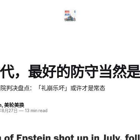
代，最好的防守当然
5高院判决盘点：「礼崩乐坏」或许才是常态
h
,
美轮美换
年8月27日
—
13 min read