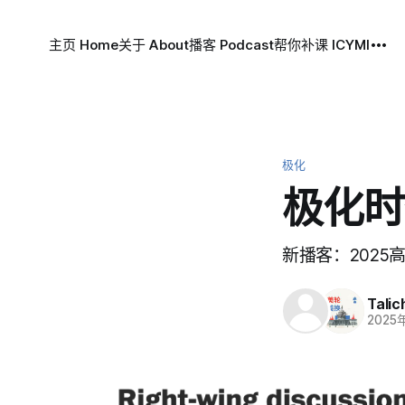
主页 Home
关于 About
播客 Podcast
帮你补课 ICYMI
极化
极化时
新播客：202
Talic
2025