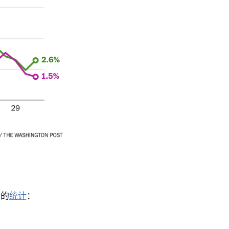
告的
统计
：