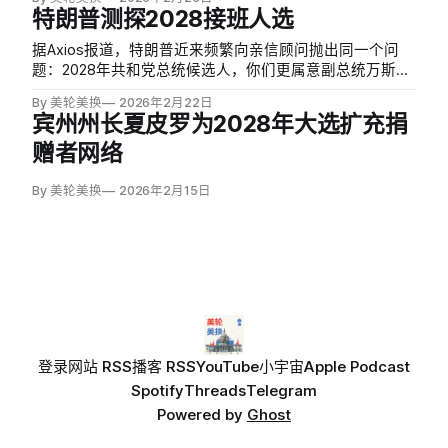
特朗普测探2028接班人选
据Axios报道，特朗普近来频繁向亲信顾问抛出同一个问
题：2028年共和党总统候选人，你们更属意副总统万斯，
还是国务卿鲁比奥？知情人士称，问话虽显随意，频率却
By 美轮美换
2026年2月22日
持续上升。
宾州州长夏皮罗为2028年大选扩充捐
赠者网络
By 美轮美换
2026年2月15日
登录
网站 RSS
播客 RSS
YouTube
小宇宙
Apple Podcast
Spotify
Threads
Telegram
Powered by
Ghost