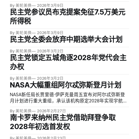
By 美轮美换
2026年3月9日
民主党参议员布克提案免征7.5万美元
所得税
By 美轮美换
2026年3月9日
民主党全委会放弃中期选举大会计划
By 美轮美换
2026年3月2日
民主党锁定五城角逐2028年党代会主
办权
By 美轮美换
2026年3月2日
NASA大幅重组阿尔忒弥斯登月计划
NASA新任局长贾里德·伊萨克曼周五宣布对阿尔忒弥斯登
月计划进行重大重组，承认该机构原定2028年实现宇航员
登月的计划并不现实。他表示，NASA将在2027年新增一
By 美轮美换
2026年2月27日
次任务——阿尔忒弥斯III号，届时宇航员将在近地轨道与商
南卡罗来纳州民主党借助拜登争取
业月球着陆器交会对接，全面测试导航、通信、推进及生
2028年初选首发权
命支持系…
By 美轮美换
2026年2月23日