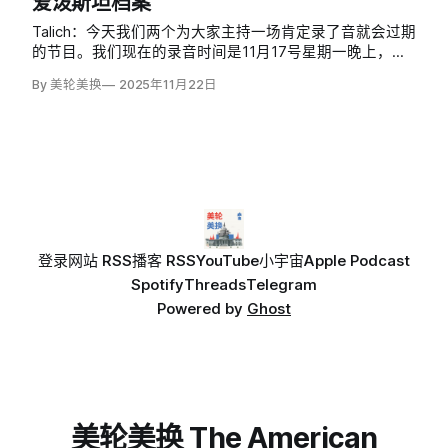
爱泼斯坦档案
Talich：今天我们两个为大家主持一场肯定录了音就会过期
的节目。我们现在的录音时间是11月17号星期一晚上，因
为第二天 Epstein file 在众议院应该就会投票了。那我们不
By 美轮美换
2025年11月22日
能预测未来，但大概知道怎么回事，就先跟大家聊一聊。
登录
网站 RSS
播客 RSS
YouTube
小宇宙
Apple Podcast
Spotify
Threads
Telegram
Powered by
Ghost
美轮美换 The American