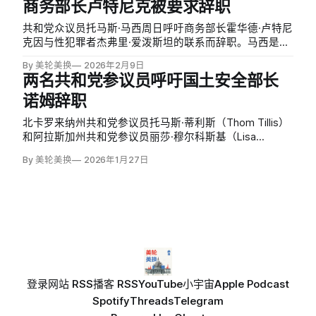
商务部长卢特尼克被要求辞职
共和党众议员托马斯·马西周日呼吁商务部长霍华德·卢特尼
克因与性犯罪者杰弗里·爱泼斯坦的联系而辞职。马西是推
动公布爱泼斯坦文件法案的共同发起人。
By 美轮美换
2026年2月9日
两名共和党参议员呼吁国土安全部长
诺姆辞职
北卡罗来纳州共和党参议员托马斯·蒂利斯（Thom Tillis）
和阿拉斯加州共和党参议员丽莎·穆尔科斯基（Lisa
Murkowski）周二呼吁国土安全部长克里斯蒂·诺姆（Kristi
By 美轮美换
2026年1月27日
Noem）辞职，成为首批要求她下台的国会共和党议员。
登录
网站 RSS
播客 RSS
YouTube
小宇宙
Apple Podcast
Spotify
Threads
Telegram