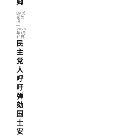
姆
By 美
轮美
换
2026
年1月
13日
民
主
党
人
呼
吁
弹
劾
国
土
安