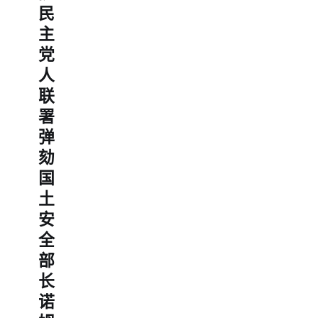
民
主
党
人
联
署
弹
劾
国
土
安
全
部
长
诺