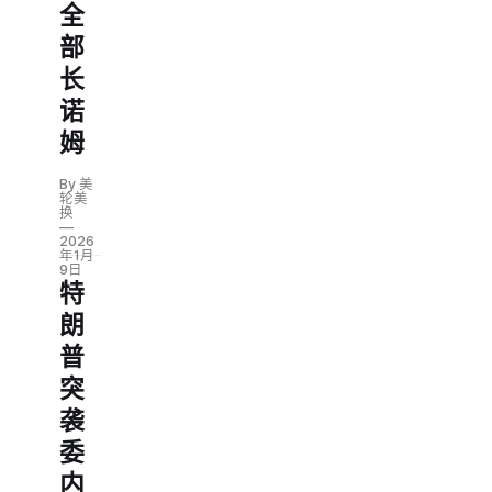
全
部
长
诺
姆
By 美
轮美
换
2026
年1月
9日
特
朗
普
突
袭
委
内