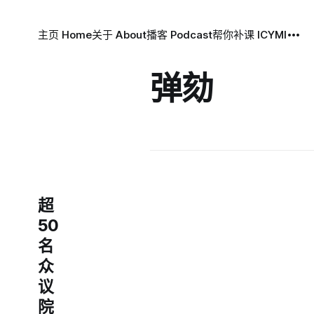
主页 Home
关于 About
播客 Podcast
帮你补课 ICYMI
弹劾
超
50
名
众
议
院