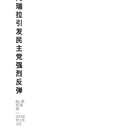
瑞
拉
引
发
民
主
党
强
烈
反
弹
By 美
轮美
换
2026
年1月
3日