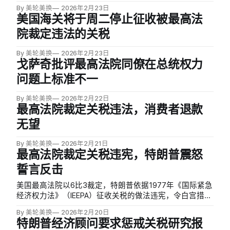
By 美轮美换
2026年2月23日
美国海关将于周二停止征收被最高法
院裁定违法的关税
By 美轮美换
2026年2月23日
戈萨奇批评最高法院同僚在总统权力
问题上标准不一
By 美轮美换
2026年2月22日
最高法院裁定关税违法，消费者退款
无望
By 美轮美换
2026年2月21日
最高法院裁定关税违宪，特朗普震怒
誓言反击
美国最高法院以6比3裁定，特朗普依据1977年《国际紧急
经济权力法》（IEEPA）征收关税的做法违宪，令白宫措手
不及。特朗普在白宫简报室紧急召开新闻发布会，明显情
By 美轮美换
2026年2月20日
绪激动，猛烈抨击这一裁决是「可耻之举」，并宣布将在
特朗普经济顾问要求惩戒关税研究报
未来数日内依据第122条款，对所有进口商品征收临时性