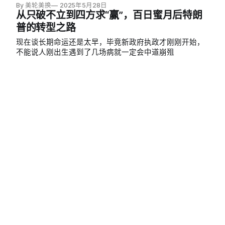
能过剩兴趣不大，
By 美轮美换
2025年5月28日
从只破不立到四方求“赢”，百日蜜月后特朗
普的转型之路
现在谈长期命运还是太早，毕竟新政府执政才刚刚开始，
不能说人刚出生遇到了几场病就一定会中道崩殂
By 美轮美换
2025年5月28日
5月27日美国政治新闻速递 | 特朗普政府暂
停新的国际学生签证申请面试
据POLITICO获得的一份电报显示，特朗普政府正在考虑要
求所有申请赴美留学的外国学生接受社交媒体审查。为准
备实施这一强制性审查，政府已命令美国使领馆暂停安排
By 美轮美换
2025年5月27日
新的国际学生签证申请面试。
5月26日美国政治新闻速递 | 特朗普将对欧
盟关税截止日期推迟
特朗普阵亡将士纪念日致辞 祝所有人阵亡将士纪念日快
乐，包括那些败类，他们在过去四年里试图通过扭曲的激
进左翼思想摧毁我们的国家，他们允许2100万人非法进入
By 美轮美换
2025年5月26日
我们的国家，其中许多人是罪犯和精神病患者，通过一个
5月22日美国政治新闻速递 | 特朗普「美丽
只有无能总统才会批准的开放边境，还通过那些以让来自
大法案」众议院通过 | 特朗普政府暂停哈佛
世界各地的杀人犯、毒贩、强奸犯、帮派成员和释放囚犯