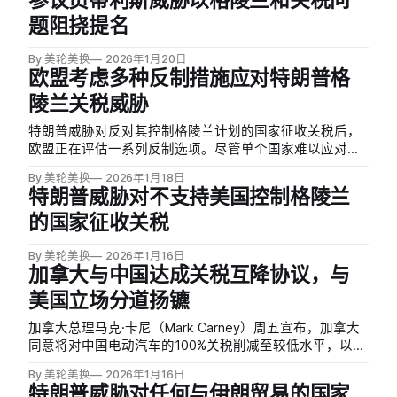
参议员蒂利斯威胁以格陵兰和关税问
元。
题阻挠提名
By 美轮美换
2026年1月20日
欧盟考虑多种反制措施应对特朗普格
陵兰关税威胁
特朗普威胁对反对其控制格陵兰计划的国家征收关税后，
欧盟正在评估一系列反制选项。尽管单个国家难以应对
10%的关税威胁，但作为整体，欧盟拥有多种手段提高美
By 美轮美换
2026年1月18日
国施压成本。欧盟已准备了价值超过1000亿美元的美国商
特朗普威胁对不支持美国控制格陵兰
品清单，可对其征收报复性关税，并有权暂停与美国的贸
的国家征收关税
易协议部分条款。
By 美轮美换
2026年1月16日
加拿大与中国达成关税互降协议，与
美国立场分道扬镳
加拿大总理马克·卡尼（Mark Carney）周五宣布，加拿大
同意将对中国电动汽车的100%关税削减至较低水平，以换
取中国降低对加拿大农产品的关税，此举标志着加拿大与
By 美轮美换
2026年1月16日
美国在对华贸易政策上出现重大分歧。
特朗普威胁对任何与伊朗贸易的国家