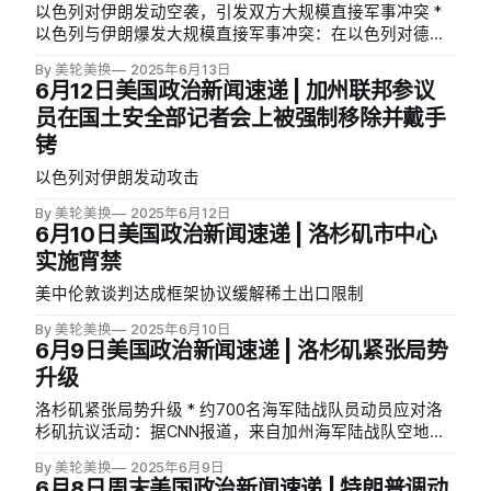
以色列对伊朗发动空袭，引发双方大规模直接军事冲突 *
以色列与伊朗爆发大规模直接军事冲突：在以色列对德黑
兰的军事指挥系统和关键核设施发动代号为「奋起雄狮」
By 美轮美换
2025年6月13日
的毁灭性打击后，伊朗向特拉维夫周边地区发射了弹道导
6月12日美国政治新闻速递 | 加州联邦参议
弹作为报复。此次冲突导致双方均有伤亡，伊朗方面向联
员在国土安全部记者会上被强制移除并戴手
合国报告称有78人死亡、329人受伤，而以色列方面则报
铐
告约20人受伤，特拉维夫有建筑物严重受损。联合国核监
督机构负责人拉斐尔·格罗西（Rafael Grossi）证实，以色
以色列对伊朗发动攻击
列的空袭摧毁了伊朗纳坦兹核设施的地面部分，造成了
「可控的」化学和放射性污染。据报道，此次袭击还导致
By 美轮美换
2025年6月12日
了多名伊朗高级官员丧生，包括两名高级军事指挥官穆罕
6月10日美国政治新闻速递 | 洛杉矶市中心
默德·巴盖里（Mohammad Bagheri）和侯赛因·萨拉米
实施宵禁
（Hossein Salami）将军，以及圣城旅指挥官伊斯梅尔·卡
美中伦敦谈判达成框架协议缓解稀土出口限制
尼（Ismail Ghaani）将军。一名美国官员透露，美军协助
以色列拦截了部分来袭导弹。以色列总理内塔尼亚胡称伊
By 美轮美换
2025年6月10日
朗政权「前所未有地虚弱」，而伊朗最高领袖哈梅内伊则
6月9日美国政治新闻速递 | 洛杉矶紧张局势
誓言将予以「严厉惩罚」。（NYT） * 特朗普称美方事先
升级
知情但未军事介入，希望重返谈判但已做好防御准备：据
福克斯新闻报道，特朗
洛杉矶紧张局势升级 * 约700名海军陆战队员动员应对洛
杉矶抗议活动：据CNN报道，来自加州海军陆战队空地作
战中心的700多名海军陆战队员已被动员应对洛杉矶抗议
By 美轮美换
2025年6月9日
活动，将与特朗普在周末未经加州州长或洛杉矶市长同意
6月8日周末美国政治新闻速递 | 特朗普调动