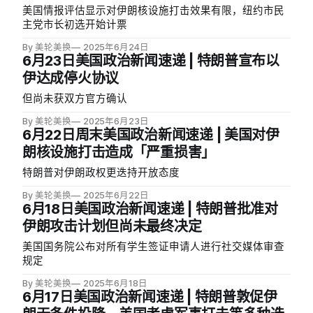
默承认败选，称「今晚是他的夜晚，他应得的，他赢
美国情报评估显示对伊朗核设施打击效果有限，纽约市民
表达了访问意愿，特朗普对此持开放态度。内塔尼亚胡的
了」，但表示将考虑是否在11月大选中参选。如果在11月
主党市长初选开始计票
律师此前要求将其腐败审判推迟两周，称总理需专注于外
当选市长，马姆达尼将成为纽约市首位穆斯林和印度裔市
交和安全事务。特朗普随后在社交媒体上罕见干预，呼吁
长。11月大选他将面对以独立候选人身份参选的现任市长
By 美轮美换
2025年6月24日
取消内塔尼亚胡的审判，称其为「政治迫害」。（Axios）
6月23日美国政治新闻速递 | 特朗普宣布以
亚当斯和共和党的斯利瓦。（AP） * 纽约市长民主党初选
* 以色列「纳尼亚行动」内幕：《华尔街日报》报道了以
要点：《纽约时报》分析了马姆达尼在纽约市长民主党初
伊达成停火协议
选中意外胜利的要点和影响。 * 马姆达尼的乐观魅力吸引
但尚未获双方官方确认
失望选民：这位33岁的民主社会主义者以充满活力的风格
和雄心勃勃的进步经济政策脱颖而出，提出免费公交、免
By 美轮美换
2025年6月23日
费托儿服务、冻结租金等政策，通过对富人增税来资助，
6月22日周末美国政治新闻速递 | 美国对伊
与库默沉闷的竞选形成鲜明对比。 * 库默品牌失去光彩：
朗核设施打击造成「严重损害」
尽管库默获得工会支持和2500万美元超级政治行动委员会
特朗普对伊朗政权更迭持开放态度
资助，但选民对其复出不感兴趣，他现在必须决定是否以
第三
By 美轮美换
2025年6月22日
6月18日美国政治新闻速递 | 特朗普批准对
伊朗攻击计划但尚未最终决定
美国国务院公布对所有学生签证申请人进行社交媒体审查
规定
By 美轮美换
2025年6月18日
6月17日美国政治新闻速递 | 特朗普敦促伊