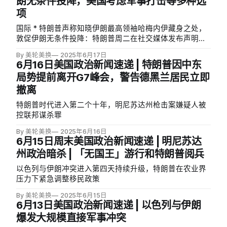
朗无条件投降，美国考虑军事打击等多种选
项
国际 * 特朗普声称知晓伊朗最高领袖哈梅内伊藏身之处，
敦促伊朗无条件投降：特朗普周二在社交媒体发布声明，
称美国「确切知道所谓的『最高领袖』藏在哪里」，并敦
By 美轮美换
2025年6月17日
促伊朗「无条件投降」。特朗普表示哈梅内伊「是个容易
6月16日美国政治新闻速递 | 特朗普因中东
的目标」但「至少现在不会」干掉他，同时警告「我们的
局势提前离开G7峰会，警告德黑兰居民立即
耐心正在消磨」。特朗普此前曾拒绝以色列提出的暗杀哈
撤离
梅内伊计划，担心此举可能激化冲突。特朗普提前结束七
国集团峰会返回华盛顿处理危机，表示正寻求冲突的「真
特朗普时代进入第二个十年，明尼苏达州枪击案嫌疑人被
正结束」而非停火。（AP） * 特朗普考虑对伊朗进行军事
控联邦谋杀罪
打击等多种选项：特朗普周二在白宫战情室与高级顾问会
面，考虑包括对伊朗进行潜在军事打击在内的多种选项。
By 美轮美换
2025年6月16日
尽管白宫表示美国未加入以色列对伊朗的攻击，但美国在
6月15日周末美国政治新闻速递 | 明尼苏达
该地区不断加强军事部署，第三艘驱逐舰进入地中海东
州政治暗杀 | 「无国王」游行和特朗普阅兵
部，第二个航母打击群正驶向阿拉伯海。（WSJ） * 伊朗
以色列与伊朗冲突进入第四天持续升级，特朗普在农业界
准备导弹以报复可能的美军基地袭击：据美国官员审阅的
压力下紧急调整移民政策
情报报告，如果美国加入以色列对伊朗的战争，伊朗已准
备好导弹等军事装备用于打击中东地区美军基地。随着以
By 美轮美换
2025年6月15日
色列敦促白宫介入冲突，美国对更大规模战争的担忧加
6月13日美国政治新闻速递 | 以色列与伊朗
剧。美国已向欧洲派遣约36架加油机，美军指挥官将该地
爆发大规模直接军事冲突
区4万多名美军置于高度警戒状