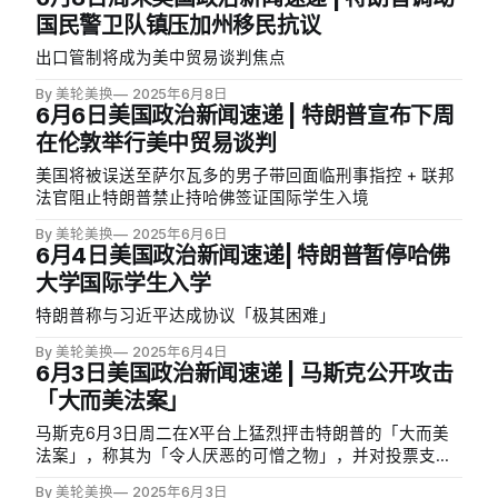
而激活的数千名国民警卫队员汇合。这些部队来自第1海军
国民警卫队镇压加州移民抗议
陆战师第2营第7海军陆战团，这标志着特朗普使用军队对
抗抗议者的重大升级。除非特朗普援引《叛乱法》，否则
出口管制将成为美中贸易谈判焦点
海军陆战队与国民警卫队一样被禁止进行逮捕等执法活
动。《叛乱法》允许总统使用军队结束针对联邦权力的叛
By 美轮美换
2025年6月8日
6月6日美国政治新闻速递 | 特朗普宣布下周
乱或反叛。（CNN） * 特朗普授权额外2000名国民警卫队
员前往洛杉矶：特朗普周一授权额外部署2000名国民警卫
在伦敦举行美中贸易谈判
队员应对洛杉矶移民执法抗议活动，使总数达到约4100名
美国将被误送至萨尔瓦多的男子带回面临刑事指控 + 联邦
国民警卫队员。加州州长纽森称此举鲁莽且「对我们的军
法官阻止特朗普禁止持哈佛签证国际学生入境
队不敬」，表示「这不是为了公共安全，而是为了迎合一
个危险总统的自我」。（AP） * 加州将就特朗普部署国民
By 美轮美换
2025年6月6日
警卫队起诉：加州州长纽森周一宣布，加州计划就特朗普
6月4日美国政治新闻速递| 特朗普暂停哈佛
在洛杉矶部署国民警卫队一事提起诉讼。纽森在社交媒体
大学国际学生入学
上表示「这正是特朗普想要的，他煽动了火焰并非法联邦
特朗普称与习近平达成协议「极其困难」
化国民警卫队。他签署的命令不仅适用于加州，还将允许
他进入
By 美轮美换
2025年6月4日
6月3日美国政治新闻速递 | 马斯克公开攻击
「大而美法案」
马斯克6月3日周二在X平台上猛烈抨击特朗普的「大而美
法案」，称其为「令人厌恶的可憎之物」，并对投票支持
该法案的众议院议员表示「你们知道自己做错了」。
By 美轮美换
2025年6月3日