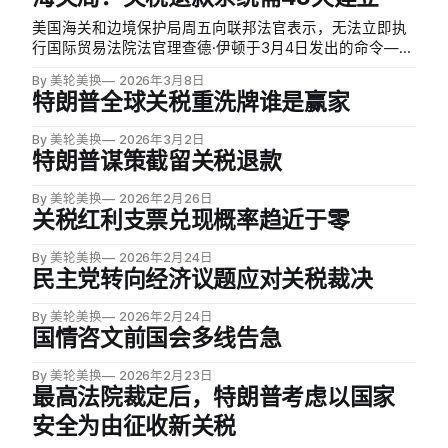
美国海关和边境保护局周五向联邦法官表示，无法立即执
行国际贸易法院法官理查德·伊顿于3月4日发出的命令——
该命令要求暂停处理特朗普依据《国际紧急经济权力法》
By 美轮美换
2026年3月8日
征收的非法关税，以便启动退款程序。海关和边境保护局
特朗普全球关税重洗牌谁是赢家
称，需要45天时间建立一套新系统，以应对前所未有的退
款申请量。
By 美轮美换
2026年3月2日
特朗普谋策截留关税退款
By 美轮美换
2026年2月26日
关税红利支票兑现概率趋近于零
By 美轮美换
2026年2月24日
民主党转向经济议题应对关税裁决
By 美轮美换
2026年2月24日
国情咨文前国会多线告急
By 美轮美换
2026年2月23日
最高法院裁定后，特朗普考虑以国家
安全为由征收新关税