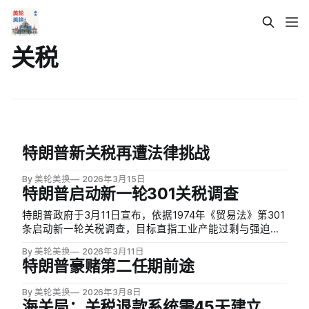
关税
特朗普新关税再遭法律挑战
By 美轮美换
2026年3月15日
特朗普启动新一轮301关税调查
特朗普政府于3月11日宣布，依据1974年《贸易法》第301
条启动新一轮关税调查，目标直指工业产能过剩与强迫劳
动问题，可能对数十个国家加征关税。此举旨在替代最高
By 美轮美换
2026年3月11日
法院上月裁定违法的10%临时全球关税。
特朗普豪赌第二任期前途
By 美轮美换
2026年3月8日
海关局：关税退款系统需45天建立