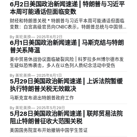
6月2日美国政治新闻速递 | 特朗普与习近平
本周可能通话但面临变数
财经和特朗普关税 * 特朗普与习近平本周可能通话但面临
变数：白宫高级官员向CNBC表示，特朗普总统与中国领导
人习近平本周可能进行直接对话。但彭博社报道称，中国
By 美轮美换
2025年6月2日
指控美国违反了双方最近达成的贸易协议，并誓言采取措
6月1日美国政治新闻速递 | 马斯克结与特朗
施维护自身利益，这使得特朗普希望进行的领导人通话以
普关系降温
推进双边谈判的前景变得暗淡。（CNBC/Bloomberg） *
中国新贸易谈判代表准备强硬对抗：《华尔街日报》报道
美中贸易休战协议面临破裂风险 | 科罗拉多州博尔德市发
称，中国国务院副总理何立峰已成为习近平在贸易战中的
生疑似恐怖袭击，多人在以色列人质纪念活动中受伤
经济「守门员」，他在5月日内瓦谈判中成功迫使特朗普团
队同意90天贸易休战，但此后故意拖延稀土出口许可证审
By 美轮美换
2025年6月1日
5月29日美国政治新闻速递 | 上诉法院暂缓
批。何立峰的策略展现出习近平对本轮贸易战的明确目
标：不会像上次那样。与特朗普第一任期时的谈判代表刘
执行特朗普关税无效裁决
鹤不同，何立峰是国家控制的坚定信仰者，与习近平在
马斯克宣布退出特朗普政府工作
1980年代厦门共事时建立了深厚关系，两人都相信国家规
划和控制。习近平给予何立峰明确指令：不再迎合美国。
By 美轮美换
2025年5月29日
中方认为上次的「第一阶段」贸易协议是现代版的不平等
5月28日美国政治新闻速递 | 联邦贸易法院
条约，是中国「百年屈辱」的一部分。一名参与特朗普第
阻止特朗普征收大范围关税
一任期中美讨论的中国官员表示「刘鹤太好说话了，何立
美国国务院宣布开始撤销中国学生签证
峰不一样」。何立峰坚决维护北京的产业政策，对遏制产