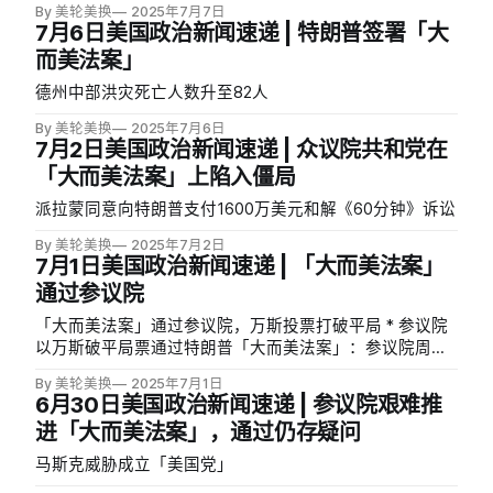
By 美轮美换
2025年7月7日
萨克斯坦、南非、老挝、缅甸、突尼斯、波黑、印尼、孟
7月6日美国政治新闻速递 | 特朗普签署「大
加拉国、塞尔维亚、柬埔寨和泰国。关税税率因国而异：
而美法案」
日本、韩国、马来西亚、哈萨克斯坦和突尼斯面临25%关
税，南非和波黑为30%，印尼为32%，孟加拉国和塞尔维
德州中部洪灾死亡人数升至82人
亚为35%，柬埔寨和泰国为36%，老挝和缅甸高达40%。
特朗普随后签署行政令，将原定周三生效的关税推迟至8月
By 美轮美换
2025年7月6日
7月2日美国政治新闻速递 | 众议院共和党在
1日。信函警告各国不要实施报复性关税，否则「无论你们
选择提高多少，都将加到我们征收的关税之上」。
「大而美法案」上陷入僵局
（CNBC） * 特朗普威胁对金砖国家征收10%关税：特朗普
派拉蒙同意向特朗普支付1600万美元和解《60分钟》诉讼
周日在Truth Social发文，威胁对任何与金砖国家「反美政
策」保持一致的国家征收额外10%关税。此时金砖国家集
By 美轮美换
2025年7月2日
团正在巴西里约热内卢举行会议。金砖国家领导人在周末
7月1日美国政治新闻速递 | 「大而美法案」
的联合声明中，对特朗普的全面关税政策进行了暗批，警
通过参议院
告反对「不合理的单边保护主义措施，包括不加区别地增
「大而美法案」通过参议院，万斯投票打破平局 * 参议院
加相互关税」
以万斯破平局票通过特朗普「大而美法案」：参议院周二
以50-50票数通过特朗普的大型减税和支出削减法案，副
By 美轮美换
2025年7月1日
总统万斯投出决定性一票。三名共和党参议员托姆·蒂利
6月30日美国政治新闻速递 | 参议院艰难推
斯、苏珊·柯林斯和兰德·保罗与所有民主党人投票反对。这
进「大而美法案」，通过仍存疑问
项887页法案包括4.5万亿美元减税，使特朗普2017年税率
永久化并增加小费免税等新政策，同时削减1.2万亿美元支
马斯克威胁成立「美国党」
出，主要针对医疗补助和食品券。国会预算办公室分析显