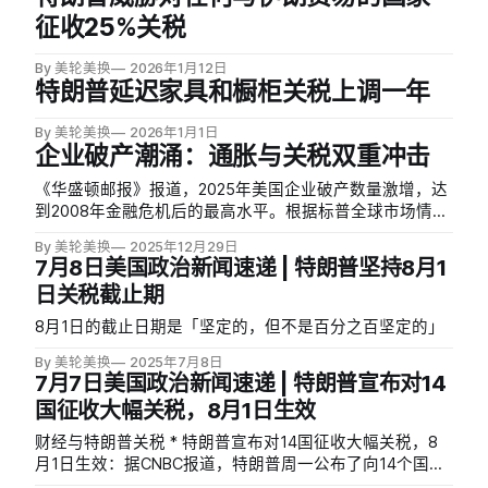
征收25%关税
By 美轮美换
2026年1月12日
特朗普延迟家具和橱柜关税上调一年
By 美轮美换
2026年1月1日
企业破产潮涌：通胀与关税双重冲击
《华盛顿邮报》报道，2025年美国企业破产数量激增，达
到2008年金融危机后的最高水平。根据标普全球市场情报
数据，截至11月已有717家企业申请破产，较2024年同期
By 美轮美换
2025年12月29日
增长约14%，创下2010年以来的最高纪录。依赖进口的企
7月8日美国政治新闻速递 | 特朗普坚持8月1
业尤其受到数十年来最高关税水平的冲击。
日关税截止期
8月1日的截止日期是「坚定的，但不是百分之百坚定的」
By 美轮美换
2025年7月8日
7月7日美国政治新闻速递 | 特朗普宣布对14
国征收大幅关税，8月1日生效
财经与特朗普关税 * 特朗普宣布对14国征收大幅关税，8
月1日生效：据CNBC报道，特朗普周一公布了向14个国家
领导人发送的关税信函，包括日本、韩国、马来西亚、哈