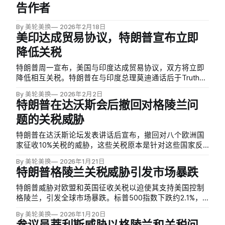
告作者
10%全球关税…
By 美轮美换
2026年2月18日
美印达成贸易协议，特朗普宣布立即
降低关税
特朗普周一宣布，美国与印度达成贸易协议，双方将立即
降低相互关税。特朗普在与印度总理莫迪通话后于Truth
Social发文称，莫迪同意「更大规模购买美国产品」，并
By 美轮美换
2026年2月2日
承诺减少购买俄罗斯石油，转而从美国甚至委内瑞拉采购
特朗普在达沃斯会后撤回对格陵兰问
更多能源。
题的关税威胁
特朗普在达沃斯论坛发表讲话后宣布，撤回对八个欧洲国
家征收10%关税的威胁，这些关税原本是针对这些国家反
对美国获取格陵兰岛的立场。特朗普表示，他与北约秘书
By 美轮美换
2026年1月21日
长马克·吕特（Mark Rutte）举行了「非常富有成效的会
特朗普格陵兰关税威胁引发市场暴跌
议」，双方就格陵兰问题达成了「未来协议框架」。
特朗普威胁对欧盟和英国征收关税以迫使其支持美国控制
格陵兰，引发全球市场暴跌。标普500指数下跌约2.1%，
创下10月以来最大跌幅，抹去年内涨幅；纳斯达克暴跌
By 美轮美换
2026年1月20日
2.4%，道琼斯下跌870点。单日蒸发市值超过1.2万亿美