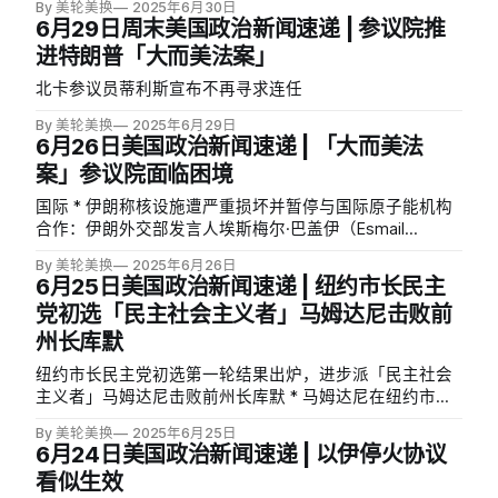
示，到2034年将有1180万美国人失去保险，未来十年赤字
By 美轮美换
2025年6月30日
6月29日周末美国政治新闻速递 | 参议院推
增加3.3万亿美元。法案还为边境和国家安全提供3500亿
美元资金。法案现返回众议院，计划周三投票并在特朗普
进特朗普「大而美法案」
设定的7月4日截止日期前送交签署，但众议院能否顺利通
北卡参议员蒂利斯宣布不再寻求连任
过该法案仍然存疑。（AP） * 共和党法案将使美国走上更
危险的财政道路：据《纽约时报》分析，共和党通过参议
By 美轮美换
2025年6月29日
院的综合性立法将在未来10年增加至少3.3万亿美元国债，
6月26日美国政治新闻速递 | 「大而美法
成为数十年来最昂贵的法案之一。该法案延续2017年减税
案」参议院面临困境
政策并引入小费和加班费免税等新措施。曼哈顿研究所高
国际 * 伊朗称核设施遭严重损坏并暂停与国际原子能机构
级研究员杰西卡·里德尔（Jessica Riedl）称这可能是「自
合作：伊朗外交部发言人埃斯梅尔·巴盖伊（Esmail
1960年代以来最昂
Baghaei）周三表示，伊朗核设施因「遭到以色列和美国侵
By 美轮美换
2025年6月26日
略者反复攻击」而「严重受损」。伊朗议会当天通过一项
6月25日美国政治新闻速递 | 纽约市长民主
草案，决定暂停与国际原子能机构（IAEA）的合作。巴盖
党初选「民主社会主义者」马姆达尼击败前
伊澄清称这是「暂停合作而非终止合作」，并表示「根据
州长库默
议会法案，除非伊朗核设施安全和和平活动得到保障，否
则国际原子能机构工作人员无权进入伊朗进行检查」。伊
纽约市长民主党初选第一轮结果出炉，进步派「民主社会
朗批评国际原子能机构至少应该「明确谴责美国和以色列
主义者」马姆达尼击败前州长库默 * 马姆达尼在纽约市长
的行为」，称美国对伊朗的行动是「对国际外交、国际法
民主党初选中宣布胜利，库默认输：33岁的民主社会主义
和国际伦理的可怕打击」。（ABC News） * 内塔尼亚胡
By 美轮美换
2025年6月25日
者马姆达尼在纽约市长民主党初选中以明显优势击败前州
拟访白宫庆祝对伊战争胜利：以色列总理内塔尼亚胡希望
6月24日美国政治新闻速递 | 以伊停火协议
长库默。马姆达尼告诉支持者「我将成为你们的纽约市长
在未来几周访问白宫，与特朗普共同庆祝美以联合轰炸伊
看似生效
民主党候选人」，承诺「成为每一个纽约人的市长」。库
朗核计划的12天战争胜利。白宫新闻秘书确认内塔尼亚胡