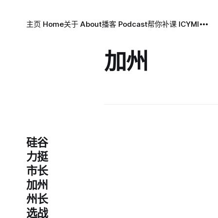
主页 Home
关于 About
播客 Podcast
帮你补课 ICYMI
加州
硅谷
力挺
市长
加州
州长
选战