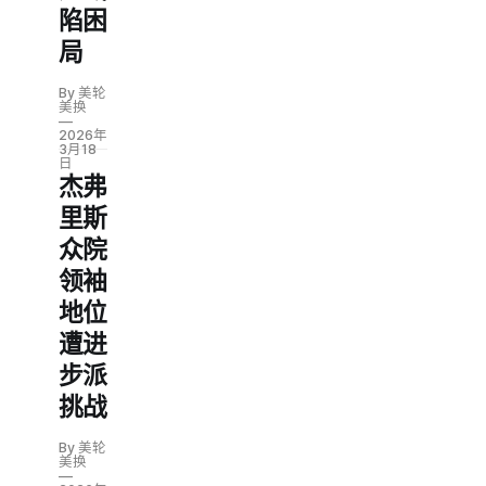
陷困
局
By 美轮
美换
2026年
3月18
日
杰弗
里斯
众院
领袖
地位
遭进
步派
挑战
By 美轮
美换