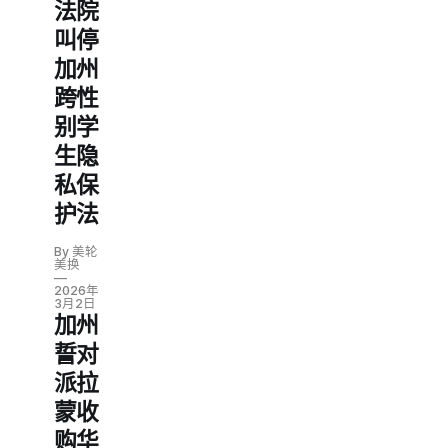
法院
叫停
加州
跨性
别学
生隐
私保
护法
By 美轮
美换
2026年
3月2日
加州
誓对
派拉
蒙收
购华