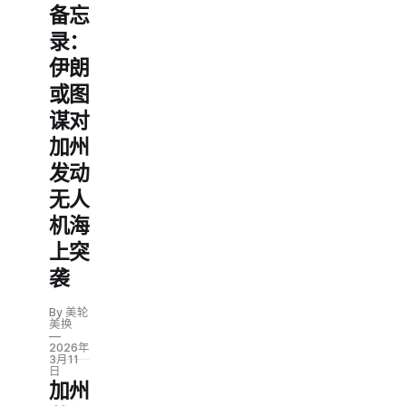
备忘
录：
伊朗
或图
谋对
加州
发动
无人
机海
上突
袭
By 美轮
美换
2026年
3月11
日
加州