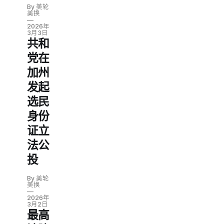
By 美轮
美换
2026年
3月3日
共和
党在
加州
发起
选民
身份
证立
法公
投
By 美轮
美换
2026年
3月2日
最高