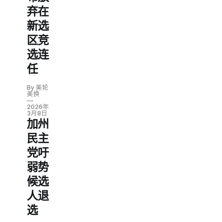
弃在
新选
区竞
选连
任
By 美轮
美换
2026年
3月8日
加州
民主
党吁
弱势
候选
人退
选