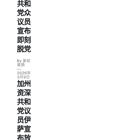
共和
党众
议员
宣布
即刻
脱党
By 美轮
美换
2026年
3月9日
加州
资深
共和
党议
员伊
萨宣
布放