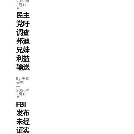
2026年
3月17
日
民主
党吁
调查
邦迪
兄妹
利益
输送
By 美轮
美换
2026年
3月11
日
FBI
发布
未经
证实