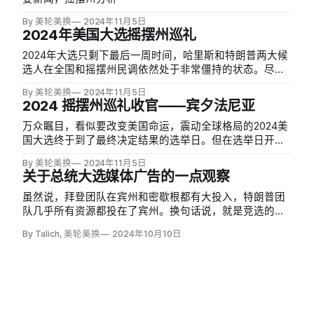
By 美轮美换
2024年11月5日
2024年美国大选摇摆州巡礼
2024年大选只剩下最后一周时间，哈里斯和特朗普两大候
选人在全国和摇摆州民调依然处于非常僵持的状态。尽管
有相当一部分美国选民和外界观察者都已笃信特朗普已然
By 美轮美换
2024年11月5日
锁定了胜局，但民调所显示的，依然是一个难分伯仲的五
2024 摇摆州巡礼收官——宾夕法尼亚
五开式选举，任何一方，都有可能在这种 「肉搏局」 中笑
到最后。
万众瞩目，看似要改变美国命运，震动全球格局的2024美
国大选终于到了最终决定结果的选举日。但在选举日开票
之前，先来送上迟到但还没错过的摇摆州盘点最终章——
By 美轮美换
2024年11月5日
宾夕法尼亚。
关于总统大选媒体广告的一点观察
虽然说，拜登团队在宾州和密歇根都有大投入，特朗普团
队几乎所有资源都投在了宾州。换句话说，就是竞选的焦
点，其实就是一个，就是中部蓝墙的三个州。大家都知道
By Talich, 美轮美换
2024年10月10日
这一点，就是谁赢下了宾州，谁就赢下了大选。