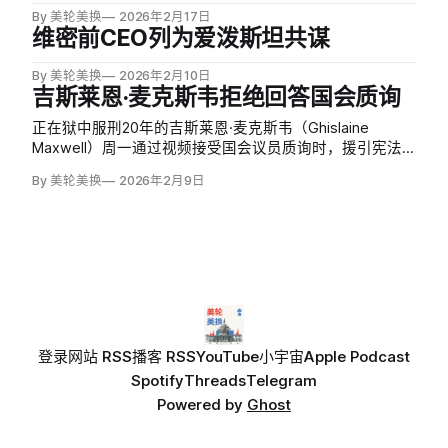
By 美轮美换
2026年2月17日
维密前CEO列为爱泼斯坦共谋
By 美轮美换
2026年2月10日
吉斯莱恩·麦克斯韦拒绝回答国会质询
正在狱中服刑20年的吉斯莱恩·麦克斯韦（Ghislaine
Maxwell）周一通过视频接受国会议员质询时，援引宪法
第五修正案权利拒绝回答可能导致自证其罪的问题。麦克
By 美轮美换
2026年2月9日
斯韦因性贩运罪名入狱，是已故金融家杰弗里·爱泼斯坦
（Jeffrey Epstein）的前女友和密友。
登录
网站 RSS
播客 RSS
YouTube
小宇宙
Apple Podcast
Spotify
Threads
Telegram
Powered by
Ghost