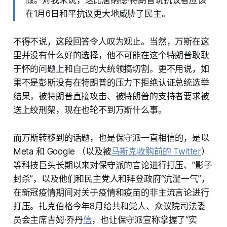
做。对我来说，这比唐纳德·特朗普说抗议者应该
在1月6日和平抗议更大地威胁了民主。
不得不说，这段回答令人叹为观止。当然，万斯在这
里并没有什么好的选择，他不可能在这个特朗普耿耿
于怀的问题上和自己的大统领搞切割。更不用说，如
果不是彭斯没有在特朗普的压力下拒绝认证总统选举
结果，被特朗普直接攻击、被特朗普的支持者要求被
送上绞刑架，现在也轮不到万斯什么事。
而万斯转移到的话题，也是保守派一直相信的，是以
Meta 和 Google （以及被
马斯克收购前的 Twitter
）
等科技巨头长期以来对保守派的言论进行打压、“影子
封杀”，以及他们和民主党人和拜登政府“沆瀣一气”，
在新冠疫情期间对关于疫情和疫苗的非主流言论进行
打压。扎克伯格今年8月给共和党人、众议院司法委
员会主席吉姆·乔丹
信
，也让保守派宣称掌握了“实