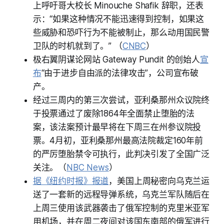
上呼吁哥大校长 Minouche Shafik 辞职，还表
示：“如果这种情况不能迅速得到控制，如果这
些威胁和恐吓行为不能被制止，那么动用国民警
卫队的时机就到了。” （
CNBC
）
极右翼阴谋论网站 Gateway Pundit 的创始人
宣
布
“由于进步自由派的法律攻击”，公司宣布破
产。
经过三周内的第三次尝试，亚利桑那州众议院终
于投票通过了废除1864年全面禁止堕胎的法
案，该法案预计最早将在下周三在州参议院投
票。4月初，亚利桑那州最高法院裁定160年前
的严厉堕胎禁令可执行，此判决引发了全国广泛
关注。（
NBC News
）
据《纽约时报》报道
，美国上周秘密向乌克兰运
送了一套新的远程导弹系统，乌克兰军队随后在
上周三使用该武器袭击了俄军控制的克里米亚军
用机场，并在周二夜间对该国东南部的俄军进行