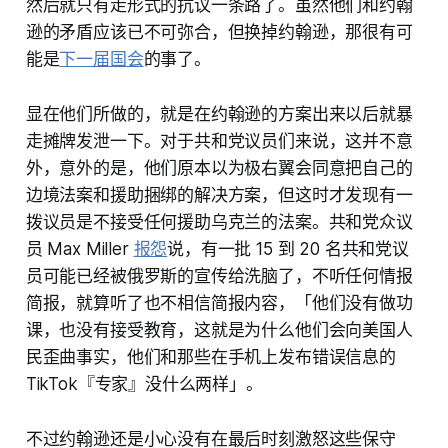
然后就只有走形式的抗议一条路了。虽然他们和约翰
逊的矛盾应该已不可弥合，但换掉约翰逊，那很有可
能是
下一届国会
的事了。
显在他们所做的，就是在约翰逊的方案出来以后就暴
走摊牌发泄一下。对于共和党议员们来说，这并不意
外，意外的是，他们原本以为极右翼会同意把自己的
边境法案和援助捆绑的解决方案，但这时才发现有一
拨议员是不接受任何援助乌克兰的法案。共和党众议
员 Max Miller
报怨
说，有一批 15 到 20 名共和党议
员可能已经被俄罗斯的宣传给洗脑了，不听任何情报
简报，就算听了也不相信简报内容，「他们没有做功
课，也没有接受教育，这就是为什么他们会向美国人
民歪曲事实，他们和那些在手机上发布错误信息的
TikTok『专家』没什么两样」。
不过约翰逊还是小心没有在最后时刻激怒这些保守