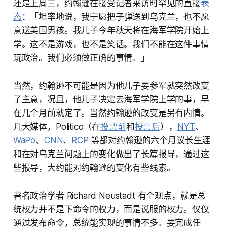
还是上周三，约翰逊在接受记者采访时罕见的直接
表
态
：「坦率地说，我宁愿把子弹送到乌克兰，也不愿
意送美国男孩。我儿子今年秋天将在海军学院开始上
学。这不是游戏，也不是笑话。我们不能在这件事情
玩政治。我们必须做正确的事情。」
当然，约翰逊不可能是因为他儿子要参军就突然改变
了主意，况且，他儿子决定去海军学院上学的事，早
在几个月前就定了。当然约翰逊的改变是另有内情。
几大媒体，Politico（在
投票前
和
投票后
），
NYT
、
WaPo
、
CNN
、
RCP
等都对约翰逊的六个月议长生涯
和在对乌克兰问题上的变化做出了长篇报导，通过这
些报导，大约能对约翰逊的变化有些线索。
著名政治学者 Richard Neustadt 有个观点，就是总
统权力并不是下命令的权力，而是说服的权力。仅仅
通过发布命令，总统能实现的事情不多。要完成任