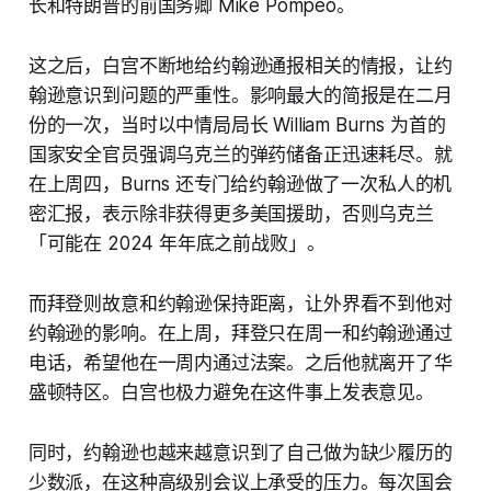
长和特朗普的前国务卿 Mike Pompeo。
这之后，白宫不断地给约翰逊通报相关的情报，让约
翰逊意识到问题的严重性。影响最大的简报是在二月
份的一次，当时以中情局局长 William Burns 为首的
国家安全官员强调乌克兰的弹药储备正迅速耗尽。就
在上周四，Burns 还专门给约翰逊做了一次私人的机
密汇报，表示除非获得更多美国援助，否则乌克兰
「可能在 2024 年年底之前战败」。
而拜登则故意和约翰逊保持距离，让外界看不到他对
约翰逊的影响。在上周，拜登只在周一和约翰逊通过
电话，希望他在一周内通过法案。之后他就离开了华
盛顿特区。白宫也极力避免在这件事上发表意见。
同时，约翰逊也越来越意识到了自己做为缺少履历的
少数派，在这种高级别会议上承受的压力。每次国会