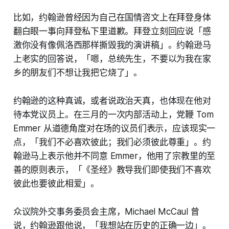
比如，约翰逊曾经因为自己在国情咨文上在拜登身体
翻白眼一事向拜登私下里道歉。拜登立刻回应说「感
激你没有像佩洛西那样撕毁我的演讲稿」。约翰逊马
上老实的回答说，「嗯，总统先生，不要以为我在家
乡的朋友们不想让我把它烧了」。
约翰逊的这种真诚，或者说政治天真，也体现在他对
待本党议员上。在三月的一次内部活动上，党鞭 Tom
Emmer 从道德角度对在场的议员们表示，应该现实一
点，「我们不必喜欢彼此；我们必须彼此尊重」。约
翰逊马上表示他并不同意 Emmer，他用了宗教里的至
善的原则表示，「《圣经》教导我们即使我们不喜欢
彼此也要彼此相爱」。
众议院外交事务委员会主席，Michael McCaul 曾
说，约翰逊跟他说，「我想站在历史的正确一边」。