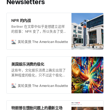
Newsletters
NPR 的内战
Berliner 在文章中似乎是想建立这样
的叙事：NPR 变了，所以失去了受众
的信任，所以商业上面临困境。他提
供的解药也很简单，回归“客观公正”
美轮美换 The American Roulette
美轮美换
的新闻报道，赢回受众的信任。但现
实，可能要复杂得多。
美国娱乐消费的极化
这些年，文化娱乐消费上确实出现了
某种程度的极化，只不过这个极化还
不太明显，因为大众娱乐毕竟要挣
钱，就要争取尽可能多的观众。
美轮美换 The American Roulette
Talich
特朗普在堕胎问题上的最新立场