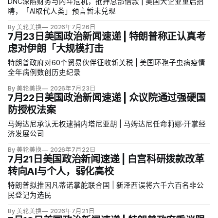
DNC深陷财务与内斗危机，抵押总部借款 | 美国大企业重启招
聘，「AI取代人类」预言暂未兑现
By 美轮美换
2026年7月26日
7月23日美国政治新闻速递 | 特朗普称正认真考
虑对伊朗「大规模打击
特朗普政府对60个贸易伙伴征收新关税 | 美国环孢子虫病疫情
全年病例数创历史纪录
By 美轮美换
2026年7月23日
7月22日美国政治新闻速递 | 众议院通过强硬国
防授权法案
马姆达尼承认无权逮捕内塔尼亚胡 | 马姆达尼任命莉娜·汗掌经
济发展公司
By 美轮美换
2026年7月22日
7月21日美国政治新闻速递 | 白宫科研拨款改革
转向AI与个人，弱化高校
特朗普拟推因凡蒂诺掌舵联合国 | 新泽西误将六千六百名非公
民登记为选民
By 美轮美换
2026年7月21日