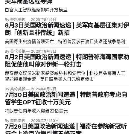
美军陆基远程导弹
白宫人工智能框架排除开放模型
By 美轮美换
2026年8月4日
8月3日美国政治新闻速递 | 美军向基层征集对伊
朗「创新且非传统」新招
美国寄生虫疫情首现死亡 | 特朗普要求石油巨头返还战争暴利
By 美轮美换
2026年8月3日
8月2日美国政治新闻速递 | 特朗普称海湾国家劝
阻促使他叫停对伊新一轮打击
俄亥俄众议员米勒家暴案威胁共和党席位 | 科技巨头豪赌人工
智能拖累现金流 | 美日联手买入日元稳定债市
By 美轮美换
2026年8月2日
7月30日美国政治新闻速递 | 特朗普政府考虑向
留学生OPT征收十万美元
特朗普任内年收入突破22亿美元
By 美轮美换
2026年7月30日
7月29日美国政治新闻速递 | 福奇在参院新冠听