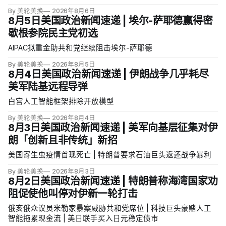
By 美轮美换
2026年8月6日
8月5日美国政治新闻速递 | 埃尔-萨耶德赢得密
歇根参院民主党初选
AIPAC拟重金助共和党继续阻击埃尔-萨耶德
By 美轮美换
2026年8月5日
8月4日美国政治新闻速递 | 伊朗战争几乎耗尽
美军陆基远程导弹
白宫人工智能框架排除开放模型
By 美轮美换
2026年8月4日
8月3日美国政治新闻速递 | 美军向基层征集对伊
朗「创新且非传统」新招
美国寄生虫疫情首现死亡 | 特朗普要求石油巨头返还战争暴利
By 美轮美换
2026年8月3日
8月2日美国政治新闻速递 | 特朗普称海湾国家劝
阻促使他叫停对伊新一轮打击
俄亥俄众议员米勒家暴案威胁共和党席位 | 科技巨头豪赌人工
智能拖累现金流 | 美日联手买入日元稳定债市