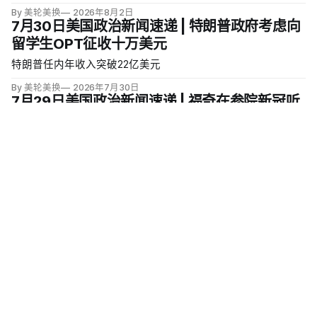
By 美轮美换
2026年8月2日
7月30日美国政治新闻速递 | 特朗普政府考虑向
留学生OPT征收十万美元
特朗普任内年收入突破22亿美元
By 美轮美换
2026年7月30日
7月29日美国政治新闻速递 | 福奇在参院新冠听
证会上逾百次援引第五修正案
美联储连续第五次按兵不动 | 参院以86票推进俄伊制裁法案
By 美轮美换
2026年7月29日
7月28日美国政治新闻速递 | ICE扩大机场逮捕
签证逾期者
伊朗再袭约旦美军基地 | 特朗普支持率跌至34%历史低点
By 美轮美换
2026年7月28日
7月27日美国政治新闻速递 | 伊朗战争进入第六
个月
新规将庇护申请批量转交移民法庭 | 特朗普经济支持率跌至三
成