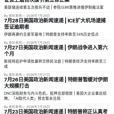
证会上逾百次援引第五修正案
美联储连续第五次按兵不动 | 参院以86票推进俄伊制裁法案
By 美轮美换
2026年7月29日
7月28日美国政治新闻速递 | ICE扩大机场逮捕
签证逾期者
伊朗再袭约旦美军基地 | 特朗普支持率跌至34%历史低点
By 美轮美换
2026年7月28日
7月27日美国政治新闻速递 | 伊朗战争进入第六
个月
新规将庇护申请批量转交移民法庭 | 特朗普经济支持率跌至三
成
By 美轮美换
2026年7月27日
7月26日美国政治新闻速递 | 特朗普暂缓对伊朗
大规模打击
DNC深陷财务与内斗危机，抵押总部借款 | 美国大企业重启招
聘，「AI取代人类」预言暂未兑现
By 美轮美换
2026年7月26日
7月23日美国政治新闻速递 | 特朗普称正认真考