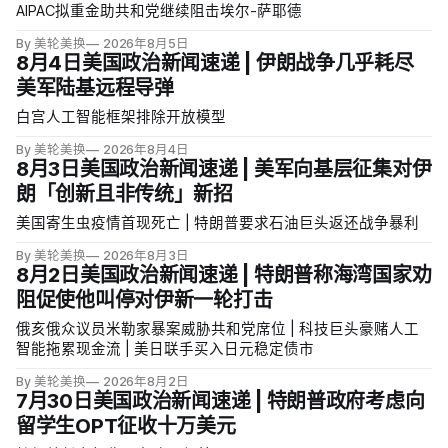
AIPAC拟重金助共和党继续阻击埃尔-萨耶德
By 美轮美换
2026年8月5日
8月4日美国政治新闻速递 | 伊朗战争几乎耗尽
美军陆基远程导弹
白宫人工智能框架排除开放模型
By 美轮美换
2026年8月4日
8月3日美国政治新闻速递 | 美军向基层征集对伊
朗「创新且非传统」新招
美国寄生虫疫情首现死亡 | 特朗普要求石油巨头返还战争暴利
By 美轮美换
2026年8月3日
8月2日美国政治新闻速递 | 特朗普称海湾国家劝
阻促使他叫停对伊新一轮打击
俄亥俄众议员米勒家暴案威胁共和党席位 | 科技巨头豪赌人工
智能拖累现金流 | 美日联手买入日元稳定债市
By 美轮美换
2026年8月2日
7月30日美国政治新闻速递 | 特朗普政府考虑向
留学生OPT征收十万美元