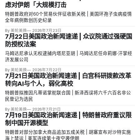
虑对伊朗「大规模打击
特朗普政府对60个贸易伙伴征收新关税 | 美国环孢子虫病疫情
全年病例数创历史纪录
By 美轮美换
2026年7月23日
7月22日美国政治新闻速递 | 众议院通过强硬国
防授权法案
马姆达尼承认无权逮捕内塔尼亚胡 | 马姆达尼任命莉娜·汗掌经
济发展公司
By 美轮美换
2026年7月22日
7月21日美国政治新闻速递 | 白宫科研拨款改革
转向AI与个人，弱化高校
特朗普拟推因凡蒂诺掌舵联合国 | 新泽西误将六千六百名非公
民登记为选民
By 美轮美换
2026年7月21日
7月19日美国政治新闻速递 | 特朗普政府重议限
制中国开源模型
特朗普对部分加拿大商品追加五成关税 | 胡塞宣布对沙特实施
海上禁运 | 美军连续第十夜空袭伊朗